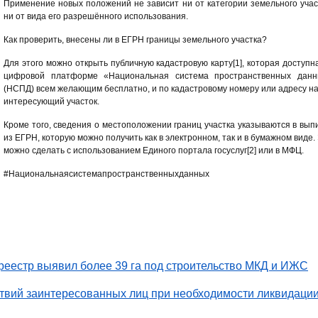
Применение новых положений не зависит ни от категории земельного учас
ни от вида его разрешённого использования.
Как проверить, внесены ли в ЕГРН границы земельного участка?
Для этого можно открыть публичную кадастровую карту[1], которая доступн
цифровой платформе «Национальная система пространственных данн
(НСПД) всем желающим бесплатно, и по кадастровому номеру или адресу н
интересующий участок.
Кроме того, сведения о местоположении границ участка указываются в вып
из ЕГРН, которую можно получить как в электронном, так и в бумажном виде.
можно сделать с использованием Единого портала госуслуг[2] или в МФЦ.
#Национальнаясистемапространственныхданных
еестр выявил более 39 га под строительство МКД и ИЖС
твий заинтересованных лиц при необходимости ликвидаци