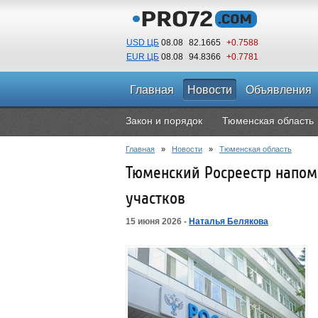
USD ЦБ
08.08
82.1665
+0.7588
EUR ЦБ
08.08
94.8366
+0.7781
Главная
Новости
Объявления
Закон и порядок
Тюменская область
Главная
»
Новости
»
Тюменская область
Тюменский Росреестр напом
участков
15 июня 2026 -
Наталья Белякова