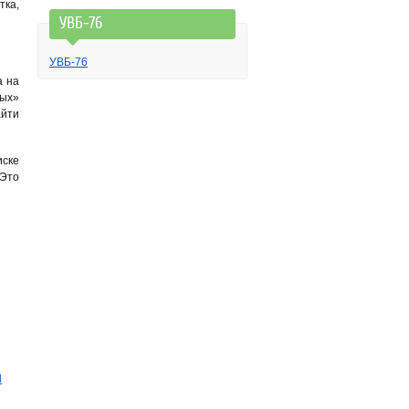
тка,
УВБ-76
УВБ-76
а на
ых»
айти
иске
 Это
и