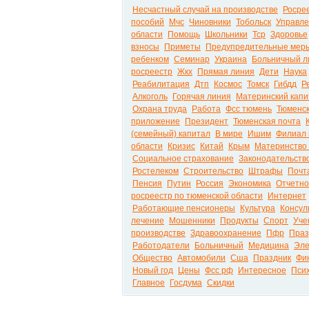
Несчастный случай на производстве
Росре
пособий
Мчс
Чиновники
Тобольск
Управле
области
Помощь
Школьники
Тср
Здоровье
взносы
Приметы
Предупредительные мер
ребенком
Семинар
Украина
Больничный л
росреестр
Жкх
Прямая линия
Дети
Наука
Реабилитация
Дтп
Космос
Томск
Гибдд
Р
Алкоголь
Горячая линия
Материнский капи
Охрана труда
Работа
Фсс тюмень
Тюменск
приложение
Президент
Тюменская почта
(семейный) капитал
В мире
Ишим
Филиал 
области
Кризис
Китай
Крым
Материнство 
Социальное страхование
Законодательств
Ростелеком
Строительство
Штрафы
Почт
Пенсия
Путин
Россия
Экономика
Отчетно
росреестр по тюменской области
Интернет
Работающие пенсионеры
Культура
Консул
лечение
Мошенники
Продукты
Спорт
Уче
производстве
Здравоохранение
Пфр
Праз
Работодатели
Больничный
Медицина
Эле
Общество
Автомобили
Сша
Праздник
Фи
Новый год
Цены
Фсс рф
Интересное
Псих
Главное
Госдума
Скидки