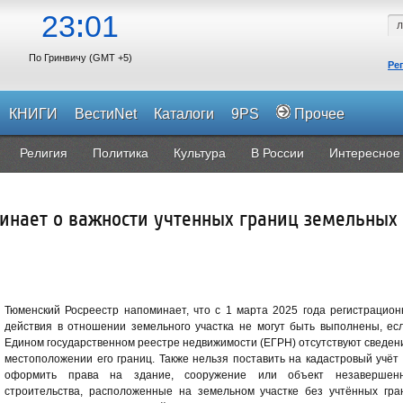
23
01
По Гринвичу (GMT +5)
Ре
КНИГИ
ВестиNet
Каталоги
9PS
Прочее
Религия
Политика
Культура
В России
Интересное
инает о важности учтенных границ земельных
Тюменский Росреестр напоминает, что с 1 марта 2025 года регистрацио
действия в отношении земельного участка не могут быть выполнены, ес
Едином государственном реестре недвижимости (ЕГРН) отсутствуют сведен
местоположении его границ. Также нельзя поставить на кадастровый учёт
оформить права на здание, сооружение или объект незавершенн
строительства, расположенные на земельном участке без учтённых гра