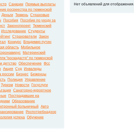
естр
Санкции
Прямые выплаты
Нет объявлений для отображения
ние росреестра по тюменской
Деньги
Тюмень
Страховые
ы
Пособия
Пособие по уходу за
ист
Законопроект
Тюменский
Исследование
Студенты
ейтинг
Страхователи
Закон
тал
Конкурс
Владимир путин
ая область
Мобильное
Коронавирус
Материнский
ппк "роскадастр" по тюменской
и детство
Обеспечение
Фсс
о
Акция
Суд
Инвалиды
а россии
Бизнес
Беженцы
сть
Полиция
Управление
Туризм
Новости
Госуслуги
ьтация
Санаторно-курортное
ные
Пострадавшие на
дники
Образование
ктронный больничный
Авто
нансирование
Роспотребнадзор
ология успеха
Обучение