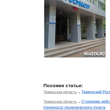
Похожие статьи:
Тюменская область
Тюменский Роср
→
Тюменская область
О порядке дейс
→
(переноса) геодезического пункта