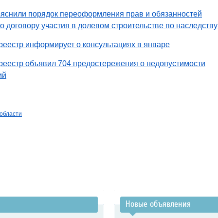
яснили порядок переоформления прав и обязанностей
по договору участия в долевом строительстве по наследству
еестр информирует о консультациях в январе
реестр объявил 704 предостережения о недопустимости
ий
 области
Новые объявления