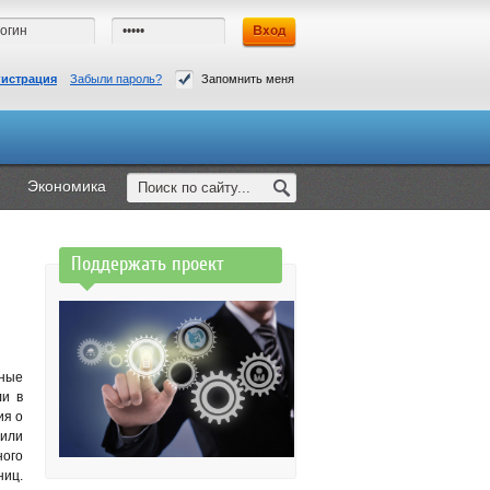
гистрация
Забыли пароль?
Запомнить меня
Экономика
Поддержать проект
нные
ли в
ия о
 или
ого
ниц.