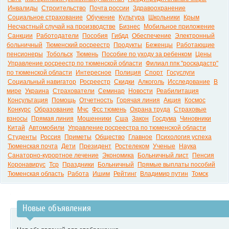
Инвалиды
Строительство
Почта россии
Здравоохранение
Социальное страхование
Обучение
Культура
Школьники
Крым
Несчастный случай на производстве
Бизнес
Мобильное приложение
Санкции
Работодатели
Пособия
Гибдд
Обеспечение
Электронный
больничный
Тюменский росреестр
Продукты
Беженцы
Работающие
пенсионеры
Тобольск
Тюмень
Пособие по уходу за ребенком
Цены
Управление росреестр по тюменской области
Филиал ппк "роскадастр"
по тюменской области
Интересное
Полиция
Спорт
Госуслуги
Социальный навигатор
Росреестр
Скидки
Алкоголь
Исследование
В
мире
Украина
Страхователи
Семинар
Новости
Реабилитация
Консультация
Помощь
Отчетность
Горячая линия
Акция
Космос
Конкурс
Образование
Мчс
Фсс тюмень
Охрана труда
Страховые
взносы
Прямая линия
Мошенники
Сша
Закон
Госдума
Чиновники
Китай
Автомобили
Управление росреестра по тюменской области
Студенты
Россия
Приметы
Общество
Главное
Психология успеха
Тюменская почта
Дети
Президент
Ростелеком
Ученые
Наука
Санаторно-курортное лечение
Экономика
Больничный лист
Пенсия
Коронавирус
Тср
Праздники
Больничный
Прямые выплаты пособий
Тюменская область
Работа
Ишим
Рейтинг
Владимир путин
Томск
Новые объявления