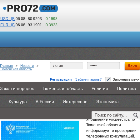
USD ЦБ
06.08
80.9293
-0.1998
EUR ЦБ
06.08
93.1901
-0.3923
11
59
По Гринвичу (GMT +5)
Главная
»
Новости
»
Тюменская область
Регистрация
Забыли пароль?
Запомнить меня
Тюменский Росреестр: об особенностях
Закон и порядок
Тюменская область
Религия
Политика
Главная
Новости
Объявления
КНИГИ
ВестиNet
банкротства граждан
Культура
В России
Интересное
Экономика
Каталоги
9PS
Прочее
17 марта 2026 -
Наталья Белякова
Управление Росреестра по
Тюменской области
информирует о проведении
телефонных консультаций.