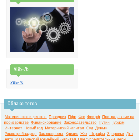
УВБ-76
УВБ-76
Облако тегов
Материнство и детство
Праздник
Пфр
Фсс
Фсс рф
Пострадавшие на
производстве
Финансирование
Законодательство
Путин
Туризм
Интернет
Новый год
Материнский капитал
Суд
Деньги
Роспотребнадзор
Законопроект
Кризис
Жкх
Штрафы
Здоровье
Дтп
Авто
Материнский (семейный) капитал
Предупредительные меры