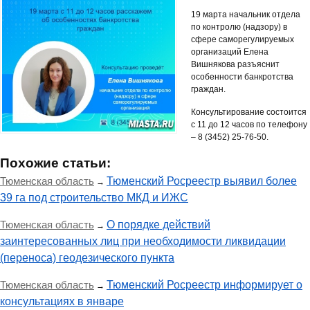
19 марта начальник отдела
по контролю (надзору) в
сфере саморегулируемых
организаций Елена
Вишнякова разъяснит
особенности банкротства
граждан.
Консультирование состоится
с 11 до 12 часов по телефону
– 8 (3452) 25-76-50.
Похожие статьи:
Тюменская область
Тюменский Росреестр выявил более
→
39 га под строительство МКД и ИЖС
Тюменская область
О порядке действий
→
заинтересованных лиц при необходимости ликвидации
(переноса) геодезического пункта
Тюменская область
Тюменский Росреестр информирует о
→
консультациях в январе