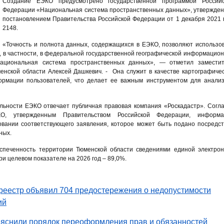
Создание ЕЭКО предусмотрено государственной программой Российс
Федерации «Национальная система пространственных данных», утвержде
постановлением Правительства Российской Федерации от 1 декабря 2021 
2148.
«Точность и полнота данных, содержащихся в ЕЭКО, позволяют использо
 в частности, в федеральной государственной географической информацио
циональная система пространственных данных», — отметил заместит
енской области Алексей Дашкевич. - Она служит в качестве картографиче
ормации пользователей, что делает ее важным инструментом для анали
альности ЕЭКО отвечает публичная правовая компания «Роскадастр». Согл
О, утвержденным Правительством Российской Федерации, информа
овании соответствующего заявления, которое может быть подано посредс
ных.
еспеченность территории Тюменской области сведениями единой электро
ри целевом показателе на 2026 год – 89,0%.
реестр объявил 704 предостережения о недопустимости
ий
яснили порядок переоформления прав и обязанностей