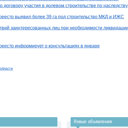
по договору участия в долевом строительстве по наследству
еестр выявил более 39 га под строительство МКД и ИЖС
твий заинтересованных лиц при необходимости ликвидаци
еестр информирует о консультациях в январе
 области
Новые объявления