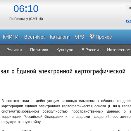
06
10
По Гринвичу (GMT +5)
Ре
КНИГИ
ВестиNet
Каталоги
9PS
Прочее
Религия
Политика
Культура
В России
Интересное
азал о Единой электронной картографической
В соответствии с действующим законодательством в области геодез
картографии единая электронная картографическая основа (ЕЭКО) явля
систематизированной совокупностью пространственных данных о в
территории Российской Федерации и не содержит сведений, составля
государственную тайну.