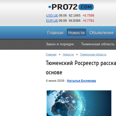
USD ЦБ
08.08
82.1665
+0.7588
EUR ЦБ
08.08
94.8366
+0.7781
Главная
Новости
Объявления
Закон и порядок
Тюменская область
Главная
»
Новости
»
Тюменская область
Тюменский Росреестр расск
основе
4 июня 2026 -
Наталья Белякова