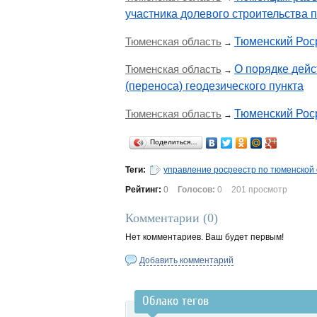
участника долевого строительства 
Тюменская область
Тюменский Роср
→
Тюменская область
О порядке дейс
→
(переноса) геодезического пункта
Тюменская область
Тюменский Роср
→
Поделиться…
Теги:
управление росреестр по тюменской
Рейтинг:
0
Голосов:
0
201 просмотр
Комментарии (
0
)
Нет комментариев. Ваш будет первым!
Добавить комментарий
Облако тегов