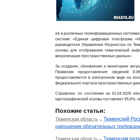
её в различных геоинформационных системах,
системе «Единая цифровая платформа «На
руководителя Управления Росреестра по Тюм
основы для отображения тематической инф
визуализации пространственных данных».
За создание, обновление и мониторинг акту
Правилам предоставления сведений ЕЭК
предоставляется в электронном виде на осн
федерального портала пространственных дан
Справочно: по состоянию на 01.04.2026 об
картографической основы составляет 95,6%, п
Похожие статьи:
Тюменская область
Тюменский Рос
→
нарушения обязательных требован
Тюменская область
Тюменцам разъ
→