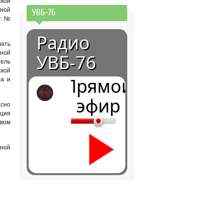
кой
нной
УВБ-76
г. №
Радио
вать
нной
УВБ-76
ель
ской
Прямой
за и
эфир
асно
ция
твом
нной
0:00