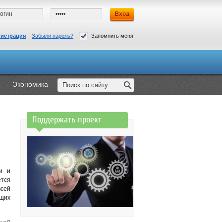
гистрация
Забыли пароль?
Запомнить меня
Экономика
Поддержать проект
ии и
ется
сей
ющих