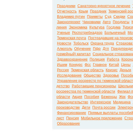
Праздники
Санаторно-курортное лечение
Отчетность
Крым
Праздник
Тюменский ро
Владимир путин
Приметы
Суд
Скидки
Со
Законопроект
Чиновники
Авто
Продукты
линия
Экономика
Культура
Госдума
Туриз
Ученые
Роспотребнадзор
Больничный
Мо
Тюменская почта
Пострадавшие на произв
Новости
Тобольск
Охрана труда
Страхова
Алкоголь
Обучение
Пфр
Дтп
Предупреди
(семейный) капитал
Социальное страхован
Здравоохранение
Полиция
Работа
Корон
Ишим
Конкурс
Фсс
Главное
Китай
Цены
Россия
Тюменская область
Кризис
Деньги
Исследование
Общество
Здоровье
Пособи
Управление росреестр по тюменской облас
детство
Работающие пенсионеры
Школьни
росреестра по тюменской области
Филиал п
области
Акция
Пособия
Беженцы
Жкх
Фс
Законодательство
Интересное
Медицина
производстве
Дети
Почта россии
Электро
Финансирование
Прямые выплаты пособи
лист
Пенсия
Мобильное приложение
Стро
Образование