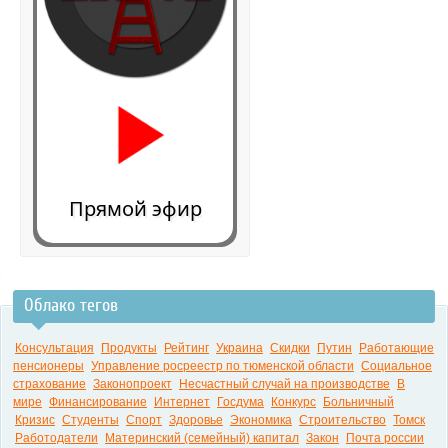
Прямой эфир
Облако тегов
0:00
Консультация
Продукты
Рейтинг
Украина
Скидки
Путин
Работающие
пенсионеры
Управление росреестр по тюменской области
Социальное
страхование
Законопроект
Несчастный случай на производстве
В
мире
Финансирование
Интернет
Госдума
Конкурс
Больничный
Кризис
Студенты
Спорт
Здоровье
Экономика
Строительство
Томск
Работодатели
Материнский (семейный) капитал
Закон
Почта россии