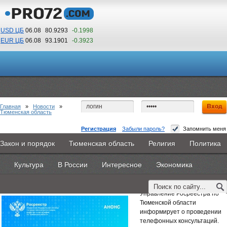
USD ЦБ
06.08
80.9293
-0.1998
EUR ЦБ
06.08
93.1901
-0.3923
17
31
По Гринвичу (GMT +5)
Главная
»
Новости
»
Тюменская область
Регистрация
Забыли пароль?
Запомнить меня
Тюменский Росреестр разъяснит требования в
Закон и порядок
Тюменская область
Религия
Политика
Главная
Новости
Объявления
КНИГИ
ВестиNet
сфере СРО
Культура
В России
Интересное
Экономика
Каталоги
9PS
Прочее
16 июня 2026 -
Наталья Белякова
Управление Росреестра по
Тюменской области
информирует о проведении
телефонных консультаций.