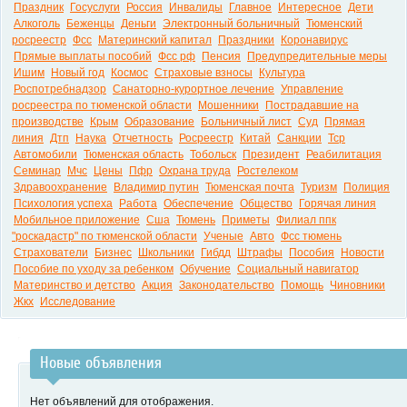
Праздник
Госуслуги
Россия
Инвалиды
Главное
Интересное
Дети
Алкоголь
Беженцы
Деньги
Электронный больничный
Тюменский
росреестр
Фсс
Материнский капитал
Праздники
Коронавирус
Прямые выплаты пособий
Фсс рф
Пенсия
Предупредительные меры
Ишим
Новый год
Космос
Страховые взносы
Культура
Роспотребнадзор
Санаторно-курортное лечение
Управление
росреестра по тюменской области
Мошенники
Пострадавшие на
производстве
Крым
Образование
Больничный лист
Суд
Прямая
линия
Дтп
Наука
Отчетность
Росреестр
Китай
Санкции
Тср
Автомобили
Тюменская область
Тобольск
Президент
Реабилитация
Семинар
Мчс
Цены
Пфр
Охрана труда
Ростелеком
Здравоохранение
Владимир путин
Тюменская почта
Туризм
Полиция
Психология успеха
Работа
Обеспечение
Общество
Горячая линия
Мобильное приложение
Сша
Тюмень
Приметы
Филиал ппк
"роскадастр" по тюменской области
Ученые
Авто
Фсс тюмень
Страхователи
Бизнес
Школьники
Гибдд
Штрафы
Пособия
Новости
Пособие по уходу за ребенком
Обучение
Социальный навигатор
Материнство и детство
Акция
Законодательство
Помощь
Чиновники
Жкх
Исследование
Новые объявления
Нет объявлений для отображения.