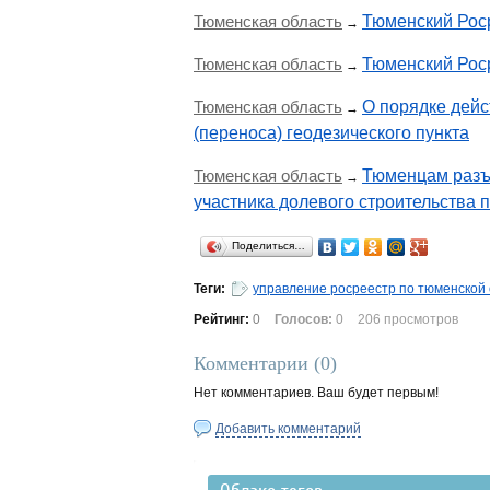
Тюменская область
Тюменский Роср
→
Тюменская область
Тюменский Роср
→
Тюменская область
О порядке дейс
→
(переноса) геодезического пункта
Тюменская область
Тюменцам разъ
→
участника долевого строительства 
Поделиться…
Теги:
управление росреестр по тюменской
Рейтинг:
0
Голосов:
0
206 просмотров
Комментарии (
0
)
Нет комментариев. Ваш будет первым!
Добавить комментарий