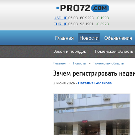
USD ЦБ
06.08
80.9293
-0.1998
EUR ЦБ
06.08
93.1901
-0.3923
Главная
Новости
Объявления
Закон и порядок
Тюменская область
Главная
»
Новости
»
Тюменская область
Зачем регистрировать недв
2 июня 2026 -
Наталья Белякова