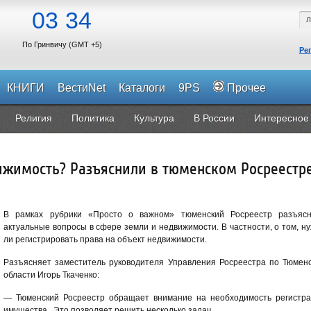
03
34
По Гринвичу (GMT +5)
Ре
КНИГИ
ВестиNet
Каталоги
9PS
Прочее
Религия
Политика
Культура
В России
Интересное
ижимость? Разъяснили в тюменском Росреестр
В рамках рубрики «Просто о важном» тюменский Росреестр разъясн
актуальные вопросы в сфере земли и недвижимости. В частности, о том, н
ли регистрировать права на объект недвижимости.
Разъясняет заместитель руководителя Управления Росреестра по Тюмен
области Игорь Ткаченко:
— Тюменский Росреестр обращает внимание на необходимость регистр
имущества. Это позволяет решить несколько задач.