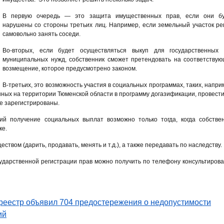
В первую очередь — это защита имущественных прав, если они бу
нарушены со стороны третьих лиц. Например, если земельный участок р
самовольно занять соседи.
Во-вторых, если будет осуществляться выкуп для государственных 
муниципальных нужд, собственник сможет претендовать на соответству
возмещение, которое предусмотрено законом.
В-третьих, это возможность участия в социальных программах, таких, напри
нных на территории Тюменской области в программу догазификации, провести
ые зарегистрированы.
ий получение социальных выплат возможно только тогда, когда собстве
ке.
твом (дарить, продавать, менять и т.д.), а также передавать по наследству.
дарственной регистрации прав можно получить по телефону консультиров
реестр объявил 704 предостережения о недопустимости
ий