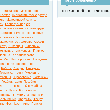
Новые объявления
онодательство
Законопроект
Нет объявлений для отображения
Космос
Филиал ппк "роскадастр"
еты
Материнский капитал
сти
Роспотребнадзор
м
Горячая линия
Охрана труда
Санаторно-курортное лечение
сы
Ученые
Больничный
Материнство и детство
Скидки
еестр
Инвалиды
Чиновники
ботающие пенсионеры
Главное
давшие на производстве
ти
Мчс
Почта россии
Праздники
правление росреестр по
Работа
Конкурс
Праздник
Тюменская почта
Медицина
еженцы
Образование
Тюменский
Реабилитация
Пособия
ал
Дтп
Несчастный случай на
ласть
Путин
Ростелеком
Пособие по уходу за ребенком
больничный
Продукты
Фсс рф
тво
Фсс
Закон
Авто
Пенсия