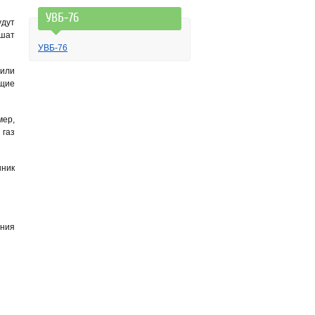
УВБ-76
дут
ешат
УВБ-76
или
ющие
мер,
 газ
нник
ания