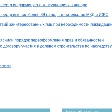
еестр информирует о консультациях в январе
еестр выявил более 39 га под строительство МКД и ИЖС
твий заинтересованных лиц при необходимости ликвидаци
яснили порядок переоформления прав и обязанностей
по договору участия в долевом строительстве по наследству
 области