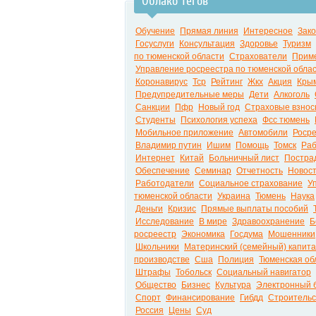
Облако тегов
Обучение
Прямая линия
Интересное
Зак
Госуслуги
Консультация
Здоровье
Туризм
по тюменской области
Страхователи
Прим
Управление росреестра по тюменской обла
Коронавирус
Тср
Рейтинг
Жкх
Акция
Кры
Предупредительные меры
Дети
Алкоголь
Санкции
Пфр
Новый год
Страховые взно
Студенты
Психология успеха
Фсс тюмень
Мобильное приложение
Автомобили
Роср
Владимир путин
Ишим
Помощь
Томск
Ра
Интернет
Китай
Больничный лист
Постра
Обеспечение
Семинар
Отчетность
Новос
Работодатели
Социальное страхование
У
тюменской области
Украина
Тюмень
Наука
Деньги
Кризис
Прямые выплаты пособий
Исследование
В мире
Здравоохранение
Б
росреестр
Экономика
Госдума
Мошенники
Школьники
Материнский (семейный) капит
производстве
Сша
Полиция
Тюменская об
Штрафы
Тобольск
Социальный навигатор
Общество
Бизнес
Культура
Электронный 
Спорт
Финансирование
Гибдд
Строительс
Россия
Цены
Суд