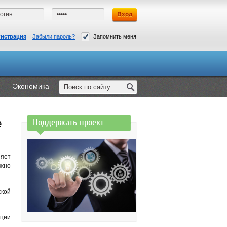
гистрация
Забыли пароль?
Запомнить меня
Экономика
е
Поддержать проект
яет
ужно
ской
ации