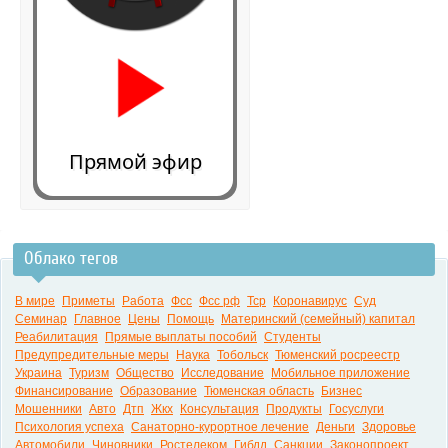
Прямой эфир
Облако тегов
0:00
В мире
Приметы
Работа
Фсс
Фсс рф
Тср
Коронавирус
Суд
Семинар
Главное
Цены
Помощь
Материнский (семейный) капитал
Реабилитация
Прямые выплаты пособий
Студенты
Предупредительные меры
Наука
Тобольск
Тюменский росреестр
Украина
Туризм
Общество
Исследование
Мобильное приложение
Финансирование
Образование
Тюменская область
Бизнес
Мошенники
Авто
Дтп
Жкх
Консультация
Продукты
Госуслуги
Психология успеха
Санаторно-курортное лечение
Деньги
Здоровье
Автомобили
Чиновники
Ростелеком
Гибдд
Санкции
Законопроект