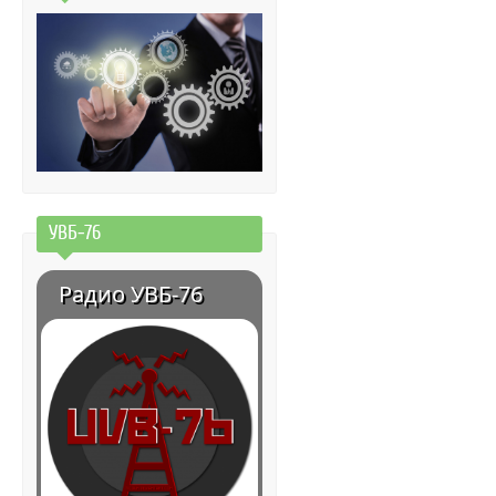
УВБ-76
Радио УВБ-76