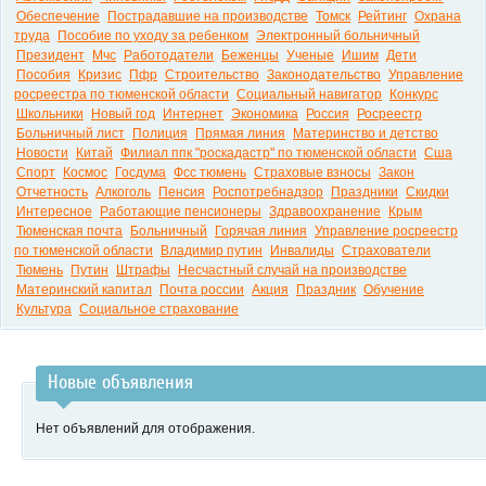
Обеспечение
Пострадавшие на производстве
Томск
Рейтинг
Охрана
труда
Пособие по уходу за ребенком
Электронный больничный
Президент
Мчс
Работодатели
Беженцы
Ученые
Ишим
Дети
Пособия
Кризис
Пфр
Строительство
Законодательство
Управление
росреестра по тюменской области
Социальный навигатор
Конкурс
Школьники
Новый год
Интернет
Экономика
Россия
Росреестр
Больничный лист
Полиция
Прямая линия
Материнство и детство
Новости
Китай
Филиал ппк "роскадастр" по тюменской области
Сша
Спорт
Космос
Госдума
Фсс тюмень
Страховые взносы
Закон
Отчетность
Алкоголь
Пенсия
Роспотребнадзор
Праздники
Скидки
Интересное
Работающие пенсионеры
Здравоохранение
Крым
Тюменская почта
Больничный
Горячая линия
Управление росреестр
по тюменской области
Владимир путин
Инвалиды
Страхователи
Тюмень
Путин
Штрафы
Несчастный случай на производстве
Материнский капитал
Почта россии
Акция
Праздник
Обучение
Культура
Социальное страхование
Новые объявления
Нет объявлений для отображения.