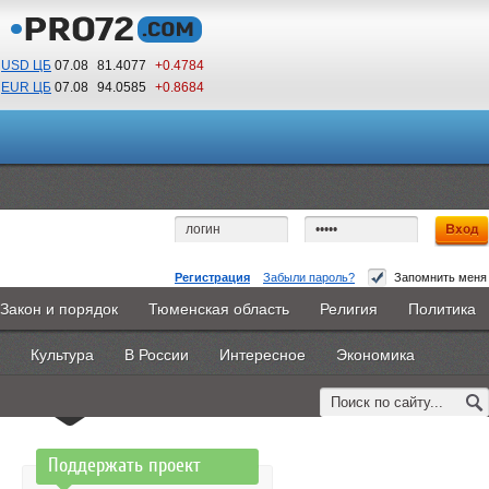
USD ЦБ
07.08
81.4077
+0.4784
EUR ЦБ
07.08
94.0585
+0.8684
19
54
По Гринвичу (GMT +5)
Регистрация
Забыли пароль?
Запомнить меня
Доступ запрещен
Закон и порядок
Тюменская область
Религия
Политика
Главная
Новости
Объявления
КНИГИ
ВестиNet
Вы не имеете доступа к этой странице.
Культура
В России
Интересное
Экономика
Каталоги
9PS
Прочее
Возможно, Вам необходимо оформить подписку,
обратитесь к администрации сайта.
Поддержать проект