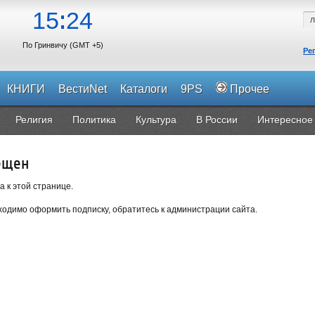
15
24
По Гринвичу (GMT +5)
Ре
КНИГИ
ВестиNet
Каталоги
9PS
Прочее
Религия
Политика
Культура
В России
Интересное
ещен
а к этой странице.
одимо оформить подписку, обратитесь к администрации сайта.