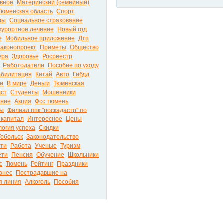
авное
Материнский (семейный)
Тюменская область
Спорт
фы
Социальное страхование
курортное лечение
Новый год
е
Мобильное приложение
Дтп
Законопроект
Приметы
Общество
ура
Здоровье
Росреестр
Работодатели
Пособие по уходу
абилитация
Китай
Авто
Гибдд
ти
В мире
Деньги
Тюменская
ист
Студенты
Мошенники
ание
Акция
Фсс тюмень
ры
Филиал ппк "роскадастр" по
 капитал
Интересное
Цены
логия успеха
Скидки
Тобольск
Законодательство
сти
Работа
Ученые
Туризм
ети
Пенсия
Обучение
Школьники
с
Тюмень
Рейтинг
Праздники
знес
Пострадавшие на
я линия
Алкоголь
Пособия