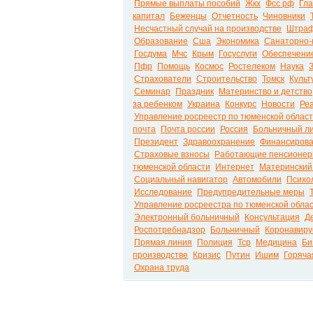
Прямые выплаты пособий
Жкх
Фсс рф
Гл
капитал
Беженцы
Отчетность
Чиновники
Несчастный случай на производстве
Штра
Образование
Сша
Экономика
Санаторно-
Госдума
Мчс
Крым
Госуслуги
Обеспечени
Пфр
Помощь
Космос
Ростелеком
Наука
Страхователи
Строительство
Томск
Культ
Семинар
Праздник
Материнство и детство
за ребенком
Украина
Конкурс
Новости
Ре
Управление росреестр по тюменской облас
почта
Почта россии
Россия
Больничный л
Президент
Здравоохранение
Финансиров
Страховые взносы
Работающие пенсионе
тюменской области
Интернет
Материнский
Социальный навигатор
Автомобили
Психо
Исследование
Предупредительные меры
Управление росреестра по тюменской обла
Электронный больничный
Консультация
Д
Роспотребнадзор
Больничный
Коронавиру
Прямая линия
Полиция
Тср
Медицина
Би
производстве
Кризис
Путин
Ишим
Горяча
Охрана труда