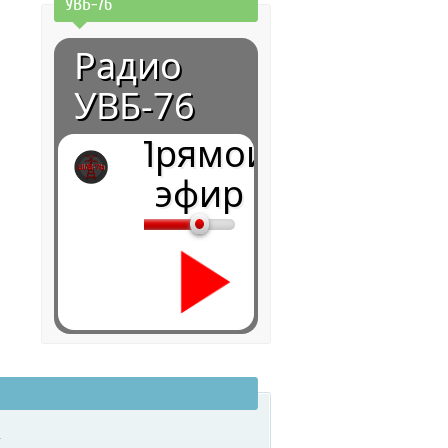
УВБ-76
Радио
УВБ-76
Прямой
эфир
0:00
.