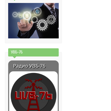
УВБ-76
Радио УВБ-76