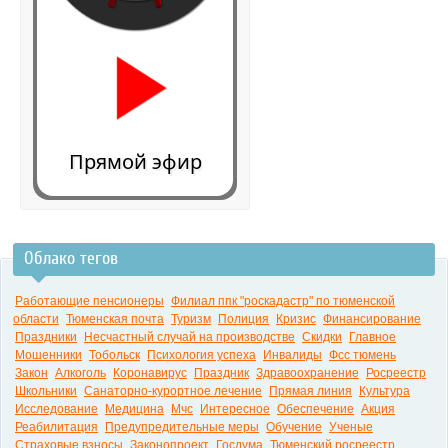
Прямой эфир
Облако тегов
0:00
Работающие пенсионеры
Филиал ппк "роскадастр" по тюменской
области
Тюменская почта
Туризм
Полиция
Кризис
Финансирование
Праздники
Несчастный случай на производстве
Скидки
Главное
Мошенники
Тобольск
Психология успеха
Инвалиды
Фсс тюмень
Закон
Алкоголь
Коронавирус
Праздник
Здравоохранение
Росреестр
Школьники
Санаторно-курортное лечение
Прямая линия
Культура
Исследование
Медицина
Мчс
Интересное
Обеспечение
Акция
Реабилитация
Предупредительные меры
Обучение
Ученые
Страховые взносы
Законопроект
Госдума
Тюменский росреестр