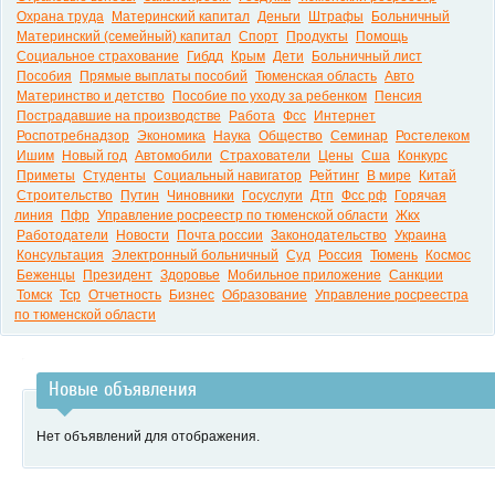
Охрана труда
Материнский капитал
Деньги
Штрафы
Больничный
Материнский (семейный) капитал
Спорт
Продукты
Помощь
Социальное страхование
Гибдд
Крым
Дети
Больничный лист
Пособия
Прямые выплаты пособий
Тюменская область
Авто
Материнство и детство
Пособие по уходу за ребенком
Пенсия
Пострадавшие на производстве
Работа
Фсс
Интернет
Роспотребнадзор
Экономика
Наука
Общество
Семинар
Ростелеком
Ишим
Новый год
Автомобили
Страхователи
Цены
Сша
Конкурс
Приметы
Студенты
Социальный навигатор
Рейтинг
В мире
Китай
Строительство
Путин
Чиновники
Госуслуги
Дтп
Фсс рф
Горячая
линия
Пфр
Управление росреестр по тюменской области
Жкх
Работодатели
Новости
Почта россии
Законодательство
Украина
Консультация
Электронный больничный
Суд
Россия
Тюмень
Космос
Беженцы
Президент
Здоровье
Мобильное приложение
Санкции
Томск
Тср
Отчетность
Бизнес
Образование
Управление росреестра
по тюменской области
Новые объявления
Нет объявлений для отображения.