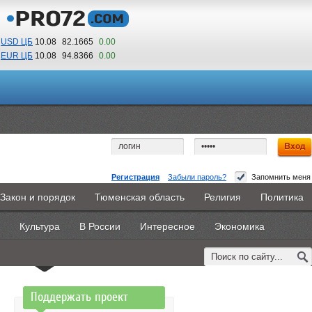
USD ЦБ
10.08
82.1665
0.00
EUR ЦБ
10.08
94.8366
0.00
12
53
По Гринвичу (GMT +5)
Регистрация
Забыли пароль?
Запомнить меня
Доступ запрещен
Закон и порядок
Тюменская область
Религия
Политика
Главная
Новости
Объявления
КНИГИ
ВестиNet
Вы не имеете доступа к этой странице.
Культура
В России
Интересное
Экономика
Каталоги
9PS
Прочее
Возможно, Вам необходимо оформить подписку,
обратитесь к администрации сайта.
Поддержать проект