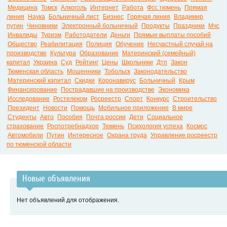
Медицина
Томск
Алкоголь
Интернет
Работа
Фсс тюмень
Прямая
линия
Наука
Больничный лист
Бизнес
Горячая линия
Владимир
путин
Чиновники
Электронный больничный
Продукты
Праздники
Мчс
Инвалиды
Туризм
Работодатели
Деньги
Прямые выплаты пособий
Общество
Реабилитация
Полиция
Обучение
Несчастный случай на
производстве
Культура
Образование
Материнский (семейный)
капитал
Украина
Суд
Рейтинг
Цены
Школьники
Дтп
Закон
Тюменская область
Мошенники
Тобольск
Законодательство
Материнский капитал
Скидки
Коронавирус
Больничный
Крым
Финансирование
Пострадавшие на производстве
Экономика
Исследование
Ростелеком
Росреестр
Спорт
Конкурс
Строительство
Президент
Новости
Помощь
Мобильное приложение
В мире
Студенты
Авто
Пособия
Почта россии
Дети
Социальное
страхование
Роспотребнадзор
Тюмень
Психология успеха
Космос
Автомобили
Путин
Интересное
Охрана труда
Управление росреестр
по тюменской области
Новые объявления
Нет объявлений для отображения.