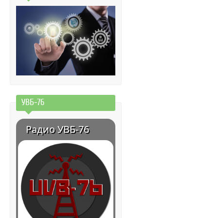
УВБ-76
Радио УВБ-76