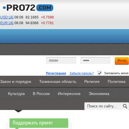
USD ЦБ
08.08
82.1665
+0.7588
EUR ЦБ
08.08
94.8366
+0.7781
18
03
По Гринвичу (GMT +5)
Регистрация
Забыли пароль?
Запомнить меня
Доступ запрещен
Закон и порядок
Тюменская область
Религия
Политика
Главная
Новости
Объявления
КНИГИ
ВестиNet
Вы не имеете доступа к этой странице.
Культура
В России
Интересное
Экономика
Каталоги
9PS
Прочее
Возможно, Вам необходимо оформить подписку,
обратитесь к администрации сайта.
Поддержать проект