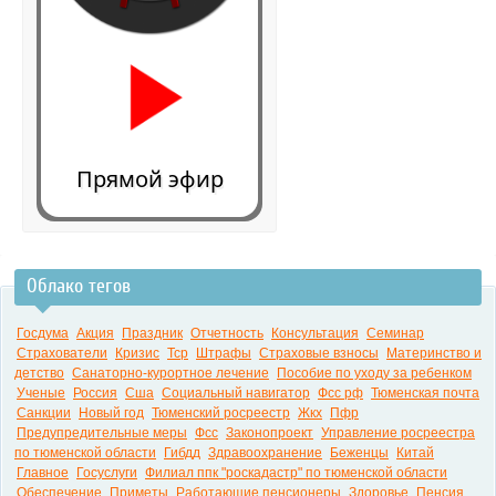
Прямой эфир
Облако тегов
0:00
Госдума
Акция
Праздник
Отчетность
Консультация
Семинар
Страхователи
Кризис
Тср
Штрафы
Страховые взносы
Материнство и
детство
Санаторно-курортное лечение
Пособие по уходу за ребенком
Ученые
Россия
Сша
Социальный навигатор
Фсс рф
Тюменская почта
Санкции
Новый год
Тюменский росреестр
Жкх
Пфр
Предупредительные меры
Фсс
Законопроект
Управление росреестра
по тюменской области
Гибдд
Здравоохранение
Беженцы
Китай
Главное
Госуслуги
Филиал ппк "роскадастр" по тюменской области
Обеспечение
Приметы
Работающие пенсионеры
Здоровье
Пенсия