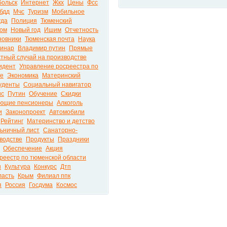
больск
Интернет
Жкх
Цены
Фсс
бдд
Мчс
Туризм
Мобильное
уда
Полиция
Тюменский
ком
Новый год
Ишим
Отчетность
новники
Тюменская почта
Наука
инар
Владимир путин
Прямые
тный случай на производстве
идент
Управление росреестра по
ие
Экономика
Материнский
уденты
Социальный навигатор
ис
Путин
Обучение
Скидки
ющие пенсионеры
Алкоголь
и
Законопроект
Автомобили
Рейтинг
Материнство и детство
ьничный лист
Санаторно-
водстве
Продукты
Праздники
Обеспечение
Акция
реестр по тюменской области
ы
Культура
Конкурс
Дтп
ласть
Крым
Филиал ппк
я
Россия
Госдума
Космос