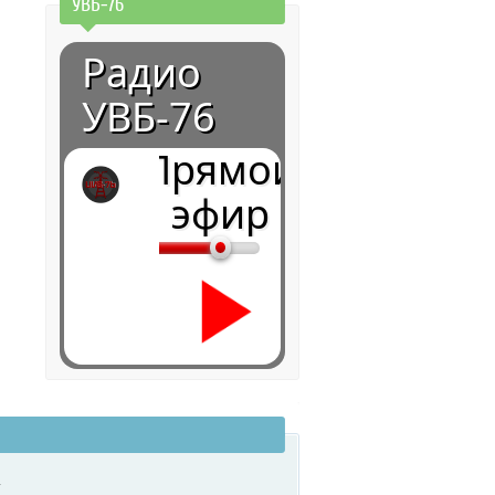
УВБ-76
Радио
УВБ-76
Прямой
эфир
0:00
.