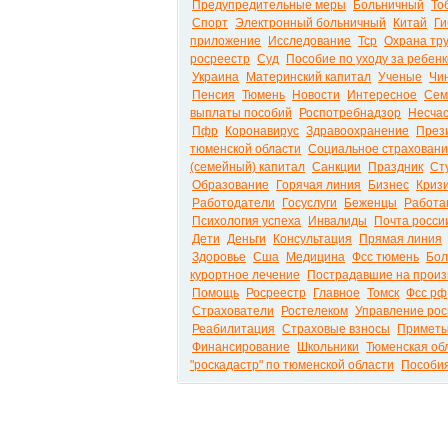
Предупредительные меры
Больничный
То
Спорт
Электронный больничный
Китай
Ги
приложение
Исследование
Тср
Охрана тр
росреестр
Суд
Пособие по уходу за ребен
Украина
Материнский капитал
Ученые
Чи
Пенсия
Тюмень
Новости
Интересное
Сем
выплаты пособий
Роспотребнадзор
Несчас
Пфр
Коронавирус
Здравоохранение
През
тюменской области
Социальное страхован
(семейный) капитал
Санкции
Праздник
Ст
Образование
Горячая линия
Бизнес
Криз
Работодатели
Госуслуги
Беженцы
Работа
Психология успеха
Инвалиды
Почта росси
Дети
Деньги
Консультация
Прямая линия
Здоровье
Сша
Медицина
Фсс тюмень
Бол
курортное лечение
Пострадавшие на произ
Помощь
Росреестр
Главное
Томск
Фсс рф
Страхователи
Ростелеком
Управление рос
Реабилитация
Страховые взносы
Примет
Финансирование
Школьники
Тюменская об
"роскадастр" по тюменской области
Пособи