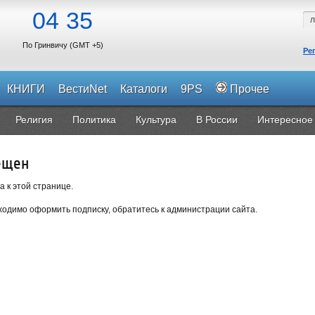
04
35
По Гринвичу (GMT +5)
Ре
КНИГИ
ВестиNet
Каталоги
9PS
Прочее
Религия
Политика
Культура
В России
Интересное
ещен
а к этой странице.
одимо оформить подписку, обратитесь к администрации сайта.