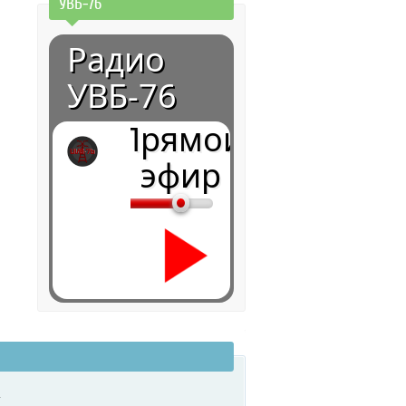
УВБ-76
Радио
УВБ-76
Прямой
эфир
0:00
.