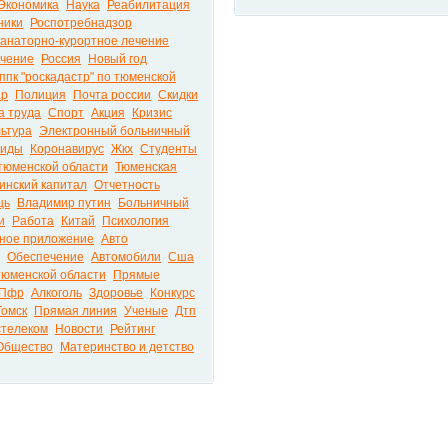
Экономика
Наука
Реабилитация
ники
Роспотребнадзор
анаторно-курортное лечение
чение
Россия
Новый год
ппк "роскадастр" по тюменской
ар
Полиция
Почта россии
Скидки
а труда
Спорт
Акция
Кризис
льтура
Электронный больничный
лиды
Коронавирус
Жкх
Студенты
тюменской области
Тюменская
инский капитал
Отчетность
щь
Владимир путин
Больничный
и
Работа
Китай
Психология
ное приложение
Авто
Обеспечение
Автомобили
Сша
тюменской области
Прямые
Пфр
Алкоголь
Здоровье
Конкурс
Томск
Прямая линия
Ученые
Дтп
стелеком
Новости
Рейтинг
Общество
Материнство и детство