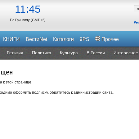
11
45
По Гринвичу (GMT +5)
Ре
КНИГИ
ВестиNet
Каталоги
9PS
Прочее
Религия
Политика
Культура
В России
Интересное
ещен
а к этой странице.
одимо оформить подписку, обратитесь к администрации сайта.