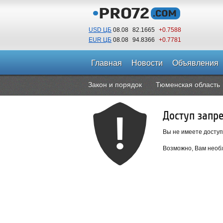
USD ЦБ
08.08
82.1665
+0.7588
EUR ЦБ
08.08
94.8366
+0.7781
Главная
Новости
Объявления
Закон и порядок
Тюменская область
Доступ запр
Вы не имеете доступ
Возможно, Вам необх