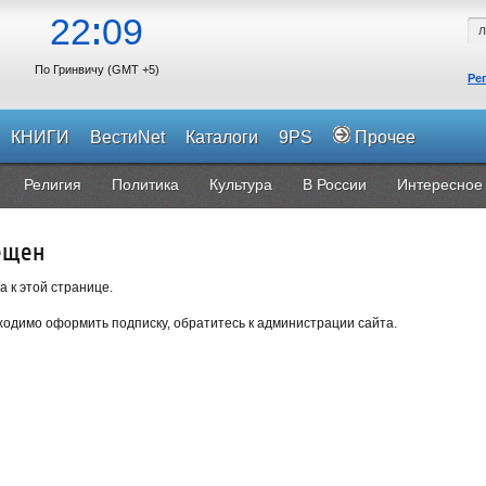
22
09
По Гринвичу (GMT +5)
Ре
КНИГИ
ВестиNet
Каталоги
9PS
Прочее
Религия
Политика
Культура
В России
Интересное
ещен
а к этой странице.
одимо оформить подписку, обратитесь к администрации сайта.