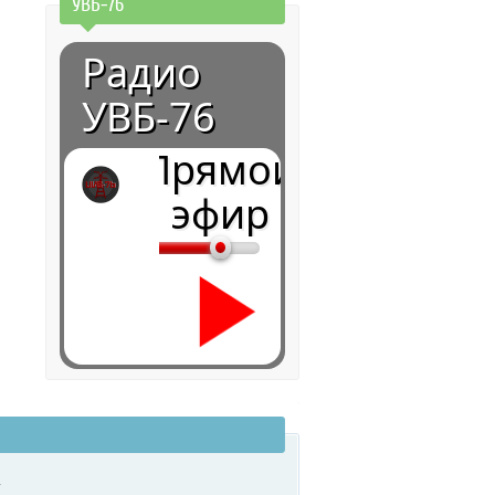
УВБ-76
Радио
УВБ-76
Прямой
эфир
0:00
.