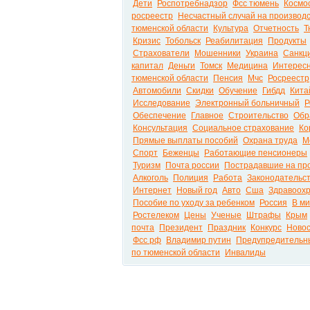
Дети
Роспотребнадзор
Фсс тюмень
Космо
росреестр
Несчастный случай на производ
тюменской области
Культура
Отчетность
Т
Кризис
Тобольск
Реабилитация
Продукты
Страхователи
Мошенники
Украина
Санкц
капитал
Деньги
Томск
Медицина
Интерес
тюменской области
Пенсия
Мчс
Росреестр
Автомобили
Скидки
Обучение
Гибдд
Кита
Исследование
Электронный больничный
Р
Обеспечение
Главное
Строительство
Обр
Консультация
Социальное страхование
Ко
Прямые выплаты пособий
Охрана труда
М
Спорт
Беженцы
Работающие пенсионеры
Туризм
Почта россии
Пострадавшие на пр
Алкоголь
Полиция
Работа
Законодательс
Интернет
Новый год
Авто
Сша
Здравоох
Пособие по уходу за ребенком
Россия
В м
Ростелеком
Цены
Ученые
Штрафы
Крым
почта
Президент
Праздник
Конкурс
Ново
Фсс рф
Владимир путин
Предупредительн
по тюменской области
Инвалиды