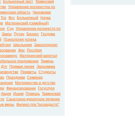
с
Больничный лист
Тюменский
стве
Управление росреестра по
юменская область
Чиновники
Тср
Фсс
Больничный
Наука
ии
Материнский (семейный)
ное
Суд
Управление росреестр по
Закон
Путин
Бизнес
Госдума
й
Психология успеха
ейтинг
Школьники
Законопроект
азование
Жкх
Пособия
ронавирус
Материнский капитал
обильное приложение
Тюмень
Дтп
Прямая линия
Экономика
оизводстве
Приметы
Студенты
тво
Праздники
Семинар
ранение
Материнство и детство
ире
Финансирование
Госуслуги
Акция
Ишим
Помощь
Тюменская
сти
Санаторно-курортное лечение
ые меры
Филиал ппк "роскадастр"