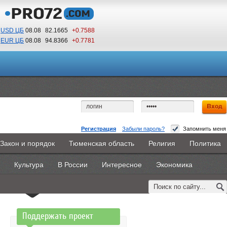
USD ЦБ
08.08
82.1665
+0.7588
EUR ЦБ
08.08
94.8366
+0.7781
11
16
По Гринвичу (GMT +5)
Регистрация
Забыли пароль?
Запомнить меня
Доступ запрещен
Закон и порядок
Тюменская область
Религия
Политика
Главная
Новости
Объявления
КНИГИ
ВестиNet
Вы не имеете доступа к этой странице.
Культура
В России
Интересное
Экономика
Каталоги
9PS
Прочее
Возможно, Вам необходимо оформить подписку,
обратитесь к администрации сайта.
Поддержать проект