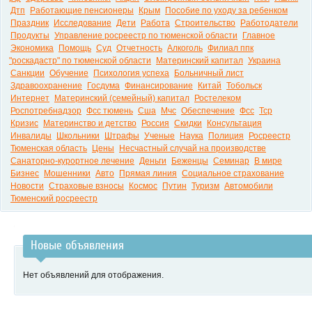
Дтп
Работающие пенсионеры
Крым
Пособие по уходу за ребенком
Праздник
Исследование
Дети
Работа
Строительство
Работодатели
Продукты
Управление росреестр по тюменской области
Главное
Экономика
Помощь
Суд
Отчетность
Алкоголь
Филиал ппк
"роскадастр" по тюменской области
Материнский капитал
Украина
Санкции
Обучение
Психология успеха
Больничный лист
Здравоохранение
Госдума
Финансирование
Китай
Тобольск
Интернет
Материнский (семейный) капитал
Ростелеком
Роспотребнадзор
Фсс тюмень
Сша
Мчс
Обеспечение
Фсс
Тср
Кризис
Материнство и детство
Россия
Скидки
Консультация
Инвалиды
Школьники
Штрафы
Ученые
Наука
Полиция
Росреестр
Тюменская область
Цены
Несчастный случай на производстве
Санаторно-курортное лечение
Деньги
Беженцы
Семинар
В мире
Бизнес
Мошенники
Авто
Прямая линия
Социальное страхование
Новости
Страховые взносы
Космос
Путин
Туризм
Автомобили
Тюменский росреестр
Новые объявления
Нет объявлений для отображения.