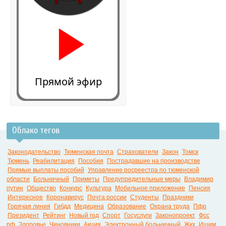
Прямой эфир
Облако тегов
0:00
Законодательство
Тюменская почта
Страхователи
Закон
Томск
Тюмень
Реабилитация
Пособия
Пострадавшие на производстве
Прямые выплаты пособий
Управление росреестра по тюменской
области
Больничный
Приметы
Предупредительные меры
Владимир
путин
Общество
Конкурс
Культура
Мобильное приложение
Пенсия
Интересное
Коронавирус
Почта россии
Студенты
Праздники
Горячая линия
Гибдд
Медицина
Образование
Охрана труда
Пфр
Президент
Рейтинг
Новый год
Спорт
Госуслуги
Законопроект
Фсс
рф
Здоровье
Чиновники
Акция
Электронный больничный
Жкх
Ишим