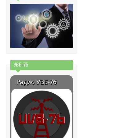
УВБ-76
Радио УВБ-76