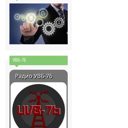
УВБ-76
Радио УВБ-76