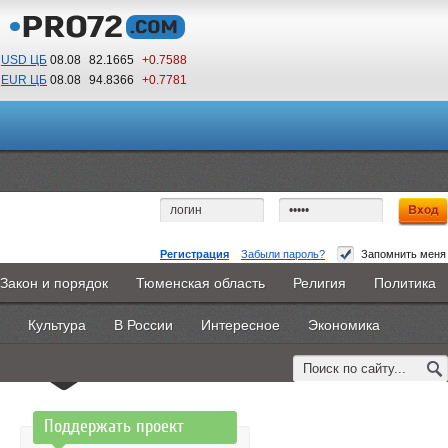
USD ЦБ
08.08
82.1665
+0.7588
EUR ЦБ
08.08
94.8366
+0.7781
22
09
По Гринвичу (GMT +5)
Регистрация
Забыли пароль?
Запомнить меня
Доступ запрещен
Закон и порядок
Тюменская область
Религия
Политика
Главная
Новости
Объявления
КНИГИ
ВестиNet
Вы не имеете доступа к этой странице.
Культура
В России
Интересное
Экономика
Каталоги
9PS
Прочее
Возможно, Вам необходимо оформить подписку,
обратитесь к администрации сайта.
Поддержать проект