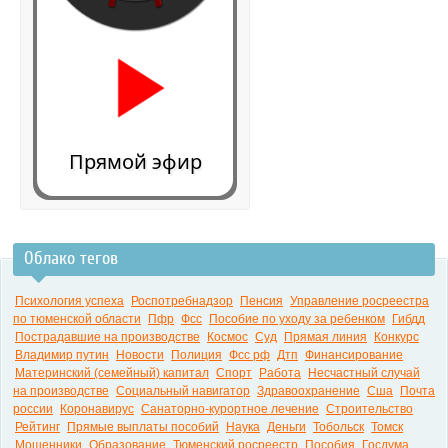
Прямой эфир
Облако тегов
0:00
Психология успеха
Роспотребнадзор
Пенсия
Управление росреестра
по тюменской области
Пфр
Фсс
Пособие по уходу за ребенком
Гибдд
Пострадавшие на производстве
Космос
Суд
Прямая линия
Конкурс
Владимир путин
Новости
Полиция
Фсс рф
Дтп
Финансирование
Материнский (семейный) капитал
Спорт
Работа
Несчастный случай
на производстве
Социальный навигатор
Здравоохранение
Сша
Почта
россии
Коронавирус
Санаторно-курортное лечение
Строительство
Рейтинг
Прямые выплаты пособий
Наука
Деньги
Тобольск
Томск
Мошенники
Образование
Тюменский росреестр
Пособия
Госдума