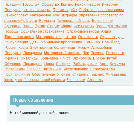
Праздник
Госуслуги
Общество
Кризис
Реабилитация
Интернет
Предупредительные меры
Приметы
Жкх
Работающие пенсионеры
Законопроект
Интересное
Мчс
Штрафы
Управление росреестр по
тюменской области
Беженцы
Тюменская область
Больничный
Здоровье
Закон
Путин
Скидки
Ишим
Фсс тюмень
Законодательство
Помощь
Социальное страхование
Страховые взносы
Акция
Тюменская почта
Материнство и детство
Отчетность
Охрана труда
Консультация
Дети
Мобильное приложение
Семинар
Новый год
Россия
Крым
Электронный больничный
Туризм
Автомобили
Продукты
Праздники
Материнский капитал
Тср
Тюмень
Росреестр
Украина
Инвалиды
Больничный лист
Экономика
В мире
Китай
Обучение
Президент
Цены
Санкции
Работодатели
Авто
Культура
Ростелеком
Главное
Школьники
Исследование
Страхователи
Горячая линия
Обеспечение
Ученые
Студенты
Бизнес
Филиал ппк
"роскадастр" по тюменской области
Чиновники
Алкоголь
Новые объявления
Нет объявлений для отображения.