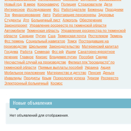
Новый год
В мире
Коронавирус
Полиция
Страхователи
Дети
Интересное
Исследование
Фсс
Работодатели
Беженцы
Праздники
Тср
Финансирование
Авто
Работающие пенсионеры
Здоровье
Студенты
Дтп
Больничный лист
Алкоголь
Обеспечение
Законопроект
Управление росреестр по тюменской области
Автомобили
Тюменская область
Управление росреестра по тюменской
области
Санкции
Путин
Сша
Тюменская почта
Ростелеком
Тюмень
Фсс тюмень
Социальный навигатор
Томск
Пострадавшие на
производстве
Школьники
Законодательство
Материнский капитал
Госдума
Работа
Семинар
Фсс рф
Ишим
Санаторно-курортное
лечение
Главное
Кризис
Владимир путин
Пособия
Скидки
Несчастный случай на производстве
Филиал ппк "роскадастр" по
тюменской области
Прямые выплаты пособий
Украина
Акция
Мобильное приложение
Материнство и детство
Пенсия
Деньги
Инвалиды
Продукты
Крым
Психология успеха
Туризм
Росреестр
Электронный больничный
Космос
Новые объявления
Нет объявлений для отображения.