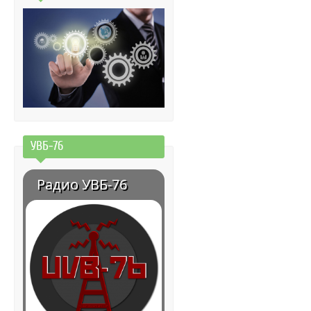
УВБ-76
Радио УВБ-76