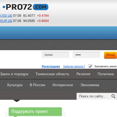
USD ЦБ
07.08
81.4077
+0.4784
EUR ЦБ
07.08
94.0585
+0.8684
19
38
По Гринвичу (GMT +5)
Регистрация
Забыли пароль?
Запомнить меня
Доступ запрещен
Закон и порядок
Тюменская область
Религия
Политика
Главная
Новости
Объявления
КНИГИ
ВестиNet
Вы не имеете доступа к этой странице.
Культура
В России
Интересное
Экономика
Каталоги
9PS
Прочее
Возможно, Вам необходимо оформить подписку,
обратитесь к администрации сайта.
Поддержать проект