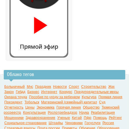
Прямой эфир
Облако тегов
0:00
Больничный
Мчс
Праздник
Новости
Спорт
Строительство
Жкх
Закон
Гибдд
Бизнес
Интернет
Конкурс
Предупредительные меры
Охрана труда
Пособие по уходу за ребенком
Культура
Прямая линия
Президент
Тобольск
Материнский (семейный) капитал
Суд
Отчетность
Цены
Экономика
Горячая линия
Общество
Тюменский
росреестр
Консультация
Роспотребнадзор
Наука
Реабилитация
Мошенники
Здравоохранение
Ученые
Китай
Пфр
Помощь
Рейтинг
Социальное страхование
Штрафы
Чиновники
Госуслуги
Россия
Страховые взносы
Почта россии
Приметы
Обучение
Образование