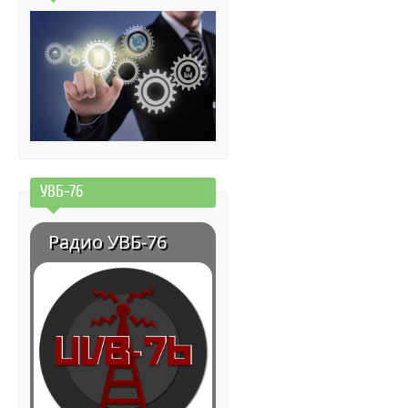
УВБ-76
Радио УВБ-76