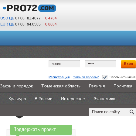
USD ЦБ
07.08
81.4077
+0.4784
EUR ЦБ
07.08
94.0585
+0.8684
16
16
По Гринвичу (GMT +5)
Регистрация
Забыли пароль?
Запомнить меня
Доступ запрещен
Закон и порядок
Тюменская область
Религия
Политика
Главная
Новости
Объявления
КНИГИ
ВестиNet
Вы не имеете доступа к этой странице.
Культура
В России
Интересное
Экономика
Каталоги
9PS
Прочее
Возможно, Вам необходимо оформить подписку,
обратитесь к администрации сайта.
Поддержать проект