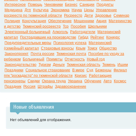
Интересное
Помощь
Чиновники
Бизнес
Санкции
Продукты
Медицина
Дтп
Культура
Экономика
Наука
Цены
Управление
росреестр по тюменской области
Росреестр
Дети
Здоровье
Семинар
Полиция
Консультация
Обеспечение
Мошенники
Акция
Материнство
и детство
Тюменский росреестр
Тср
Пособия
Школьники
Электронный больничный
Алкоголь
Работодатели
Материнский
капитал
Пострадавшие на производстве
Гибдд
Рейтинг
Конкурс
Предупредительные меры
Психология успеха
Материнский
(семейный) капитал
Страховые взносы
Крым
Томск
Общество
Законопроект
Почта россии
Тюменская почта
Пособие по уходу за
ребенком
Больничный
Приметы
Отчетность
Новый год
Законодательство
Туризм
Деньги
Тюменская область
Тюмень
Ишим
Праздники
Социальное страхование
В мире
Суд
Беженцы
Филиал
ппк "роскадастр" по тюменской области
Кризис
Работающие
пенсионеры
Скидки
Охрана труда
Украина
Обучение
Авто
Космос
Праздник
Россия
Штрафы
Здравоохранение
Новые объявления
Нет объявлений для отображения.