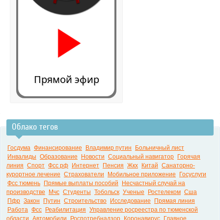
Прямой эфир
Облако тегов
0:00
Госдума
Финансирование
Владимир путин
Больничный лист
Инвалиды
Образование
Новости
Социальный навигатор
Горячая
линия
Спорт
Фсс рф
Интернет
Пенсия
Жкх
Китай
Санаторно-
курортное лечение
Страхователи
Мобильное приложение
Госуслуги
Фсс тюмень
Прямые выплаты пособий
Несчастный случай на
производстве
Мчс
Студенты
Тобольск
Ученые
Ростелеком
Сша
Пфр
Закон
Путин
Строительство
Исследование
Прямая линия
Работа
Фсс
Реабилитация
Управление росреестра по тюменской
области
Автомобили
Роспотребнадзор
Коронавирус
Главное