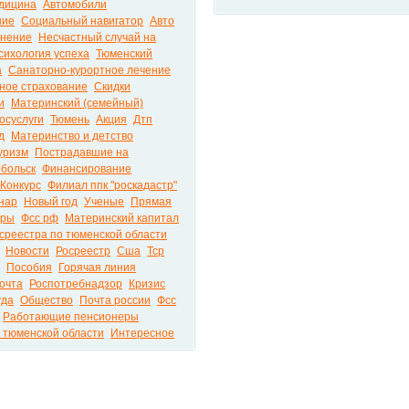
дицина
Автомобили
ние
Социальный навигатор
Авто
анение
Несчастный случай на
сихология успеха
Тюменский
а
Санаторно-курортное лечение
ное страхование
Скидки
и
Материнский (семейный)
осуслуги
Тюмень
Акция
Дтп
д
Материнство и детство
уризм
Пострадавшие на
обольск
Финансирование
Конкурс
Филиал ппк "роскадастр"
нар
Новый год
Ученые
Прямая
еры
Фсс рф
Материнский капитал
среестра по тюменской области
Новости
Росреестр
Сша
Тср
Пособия
Горячая линия
очта
Роспотребнадзор
Кризис
уда
Общество
Почта россии
Фсс
Работающие пенсионеры
 тюменской области
Интересное