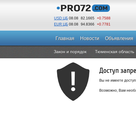
USD ЦБ
08.08
82.1665
+0.7588
EUR ЦБ
08.08
94.8366
+0.7781
Главная
Новости
Объявления
Закон и порядок
Тюменская область
Доступ запр
Вы не имеете доступ
Возможно, Вам необх