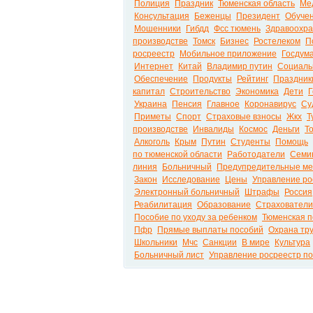
Полиция
Праздник
Тюменская область
Ме
Консультация
Беженцы
Президент
Обуче
Мошенники
Гибдд
Фсс тюмень
Здравоохр
производстве
Томск
Бизнес
Ростелеком
П
росреестр
Мобильное приложение
Госдум
Интернет
Китай
Владимир путин
Социаль
Обеспечение
Продукты
Рейтинг
Праздник
капитал
Строительство
Экономика
Дети
Г
Украина
Пенсия
Главное
Коронавирус
Су
Приметы
Спорт
Страховые взносы
Жкх
Т
производстве
Инвалиды
Космос
Деньги
Т
Алкоголь
Крым
Путин
Студенты
Помощь
по тюменской области
Работодатели
Семи
линия
Больничный
Предупредительные м
Закон
Исследование
Цены
Управление ро
Электронный больничный
Штрафы
Россия
Реабилитация
Образование
Страхователи
Пособие по уходу за ребенком
Тюменская п
Пфр
Прямые выплаты пособий
Охрана тр
Школьники
Мчс
Санкции
В мире
Культура
Больничный лист
Управление росреестр по