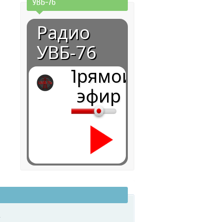
УВБ-76
Радио
УВБ-76
Прямой
эфир
0:00
.