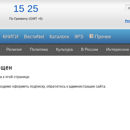
15
25
По Гринвичу (GMT +5)
Ре
КНИГИ
ВестиNet
Каталоги
9PS
Прочее
Религия
Политика
Культура
В России
Интересное
ещен
а к этой странице.
одимо оформить подписку, обратитесь к администрации сайта.