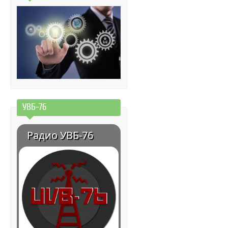
УВБ-76
Радио УВБ-76