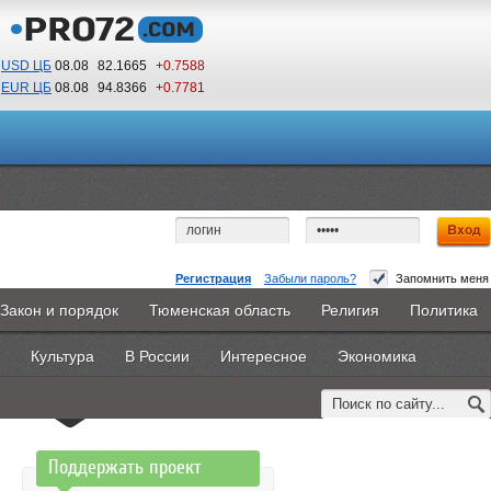
USD ЦБ
08.08
82.1665
+0.7588
EUR ЦБ
08.08
94.8366
+0.7781
02
40
По Гринвичу (GMT +5)
Регистрация
Забыли пароль?
Запомнить меня
Доступ запрещен
Закон и порядок
Тюменская область
Религия
Политика
Главная
Новости
Объявления
КНИГИ
ВестиNet
Вы не имеете доступа к этой странице.
Культура
В России
Интересное
Экономика
Каталоги
9PS
Прочее
Возможно, Вам необходимо оформить подписку,
обратитесь к администрации сайта.
Поддержать проект