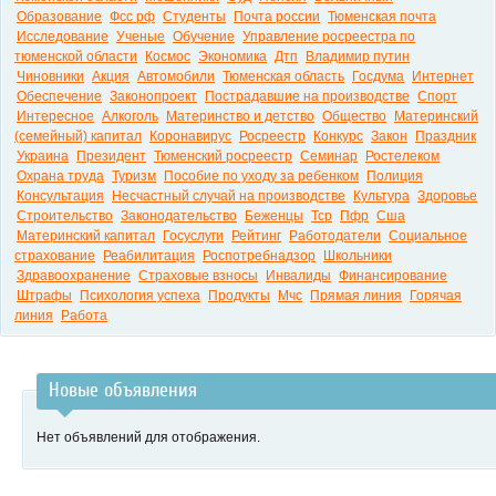
Образование
Фсс рф
Студенты
Почта россии
Тюменская почта
Исследование
Ученые
Обучение
Управление росреестра по
тюменской области
Космос
Экономика
Дтп
Владимир путин
Чиновники
Акция
Автомобили
Тюменская область
Госдума
Интернет
Обеспечение
Законопроект
Пострадавшие на производстве
Спорт
Интересное
Алкоголь
Материнство и детство
Общество
Материнский
(семейный) капитал
Коронавирус
Росреестр
Конкурс
Закон
Праздник
Украина
Президент
Тюменский росреестр
Семинар
Ростелеком
Охрана труда
Туризм
Пособие по уходу за ребенком
Полиция
Консультация
Несчастный случай на производстве
Культура
Здоровье
Строительство
Законодательство
Беженцы
Тср
Пфр
Сша
Материнский капитал
Госуслуги
Рейтинг
Работодатели
Социальное
страхование
Реабилитация
Роспотребнадзор
Школьники
Здравоохранение
Страховые взносы
Инвалиды
Финансирование
Штрафы
Психология успеха
Продукты
Мчс
Прямая линия
Горячая
линия
Работа
Новые объявления
Нет объявлений для отображения.