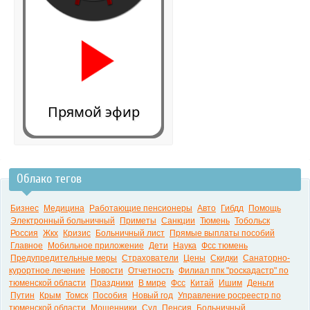
Прямой эфир
Облако тегов
0:00
Бизнес
Медицина
Работающие пенсионеры
Авто
Гибдд
Помощь
Электронный больничный
Приметы
Санкции
Тюмень
Тобольск
Россия
Жкх
Кризис
Больничный лист
Прямые выплаты пособий
Главное
Мобильное приложение
Дети
Наука
Фсс тюмень
Предупредительные меры
Страхователи
Цены
Скидки
Санаторно-
курортное лечение
Новости
Отчетность
Филиал ппк "роскадастр" по
тюменской области
Праздники
В мире
Фсс
Китай
Ишим
Деньги
Путин
Крым
Томск
Пособия
Новый год
Управление росреестр по
тюменской области
Мошенники
Суд
Пенсия
Больничный