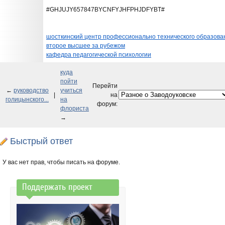
#GHJUJY657847BYCNFYJHFPHJDFYBT#
шосткинский центр профессионально технического образова
второе высшее за рубежом
кафедра педагогической психологии
куда
пойти
Перейти
←
руководство
учиться
|
на
голицынского...
на
форум:
флориста
→
Быстрый ответ
У вас нет прав, чтобы писать на форуме.
Поддержать проект