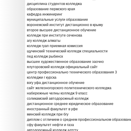
дисциплина студентов колледжа
образование пермского края
кафедра инжиниринг
муниципальные услуги образование
воронежский институт дистанционно в крыму
второе высшее дистанционное обучение
колледж при институте сеченова
агу колледж алматы
колледж гуап приемная комиссия
щучинский технический колледж специальности
пед колледж рыбинск
высшее художественное образование заочно
ялуторовский колледж официальный сайт
центр профессионально технического образования 3
колледжи г курска
вэгу уфа дистанционное обучение
сайт железногорского политехнического колледжа
набережные челны колледж 9 класс
соликамский автодорожный колледж
дистанционное среднее юридическое образование
иностранный факультет в уфе
минский колледж при бгу
диплом с отличием о среднем профессиональном образован
сфу факультет нефти и газа
автодорожный колледж алтгту