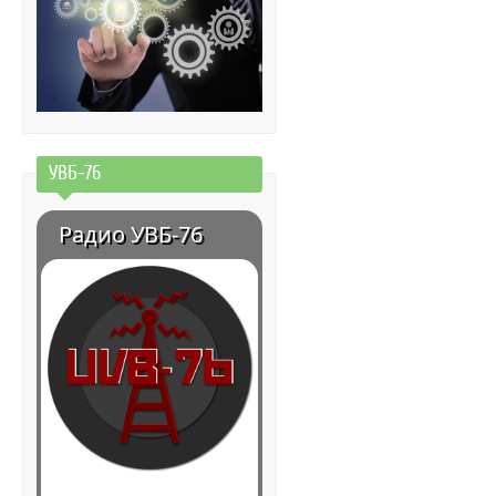
УВБ-76
Радио УВБ-76