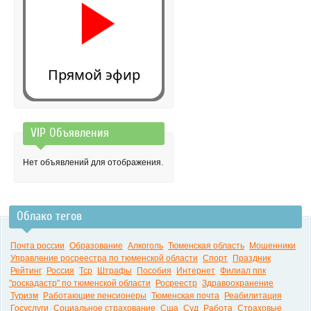
Прямой эфир
VIP Объявления
0:00
Нет объявлений для отображения.
Облако тегов
Почта россии
Образование
Алкоголь
Тюменская область
Мошенники
Управление росреестра по тюменской области
Спорт
Праздник
Рейтинг
Россия
Тср
Штрафы
Пособия
Интернет
Филиал ппк
"роскадастр" по тюменской области
Росреестр
Здравоохранение
Туризм
Работающие пенсионеры
Тюменская почта
Реабилитация
Госуслуги
Социальное страхование
Сша
Суд
Работа
Страховые