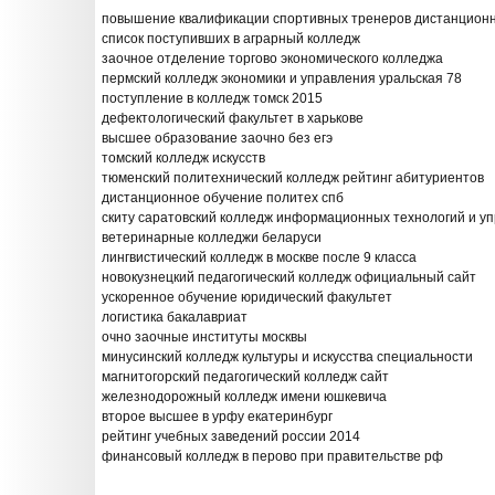
повышение квалификации спортивных тренеров дистанцион
список поступивших в аграрный колледж
заочное отделение торгово экономического колледжа
пермский колледж экономики и управления уральская 78
поступление в колледж томск 2015
дефектологический факультет в харькове
высшее образование заочно без егэ
томский колледж искусств
тюменский политехнический колледж рейтинг абитуриентов
дистанционное обучение политех спб
скиту саратовский колледж информационных технологий и у
ветеринарные колледжи беларуси
лингвистический колледж в москве после 9 класса
новокузнецкий педагогический колледж официальный сайт
ускоренное обучение юридический факультет
логистика бакалавриат
очно заочные институты москвы
минусинский колледж культуры и искусства специальности
магнитогорский педагогический колледж сайт
железнодорожный колледж имени юшкевича
второе высшее в урфу екатеринбург
рейтинг учебных заведений россии 2014
финансовый колледж в перово при правительстве рф