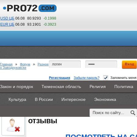
USD ЦБ
06.08
80.9293
-0.1998
EUR ЦБ
06.08
93.1901
-0.3923
03
08
По Гринвичу (GMT +5)
Главная
»
Форум
»
Разное
о Заводоуковске
Регистрация
Забыли пароль?
Запомнить меня
обучение в колледже белкоопсоюза отзывы
Закон и порядок
Тюменская область
Религия
Политика
Главная
Новости
Объявления
КНИГИ
ВестиNet
#1
- 19 августа 2015, среда
Культура
В России
Интересное
Экономика
Каталоги
9PS
Прочее
oblachkovoe
обучение в колледже белко
Пользователь
отзывы