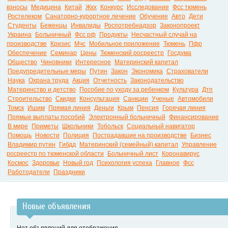
взносы
Медицина
Китай
Жкх
Конкурс
Исследование
Фсс тюмень
Ростелеком
Санаторно-курортное лечение
Обучение
Авто
Дети
Студенты
Беженцы
Инвалиды
Роспотребнадзор
Законопроект
Украина
Больничный
Фсс рф
Продукты
Несчастный случай на
производстве
Кризис
Мчс
Мобильное приложение
Тюмень
Пфр
Обеспечение
Семинар
Цены
Тюменский росреестр
Госдума
Общество
Чиновники
Интересное
Материнский капитал
Предупредительные меры
Путин
Закон
Экономика
Страхователи
Наука
Охрана труда
Акция
Отчетность
Законодательство
Материнство и детство
Пособие по уходу за ребенком
Культура
Дтп
Строительство
Скидки
Консультация
Санкции
Ученые
Автомобили
Томск
Ишим
Прямая линия
Деньги
Крым
Пенсия
Горячая линия
Прямые выплаты пособий
Электронный больничный
Финансирование
В мире
Приметы
Школьники
Тобольск
Социальный навигатор
Помощь
Новости
Полиция
Пострадавшие на производстве
Бизнес
Владимир путин
Гибдд
Материнский (семейный) капитал
Управление
росреестр по тюменской области
Больничный лист
Коронавирус
Космос
Здоровье
Новый год
Психология успеха
Главное
Фсс
Работодатели
Праздники
Новые объявления