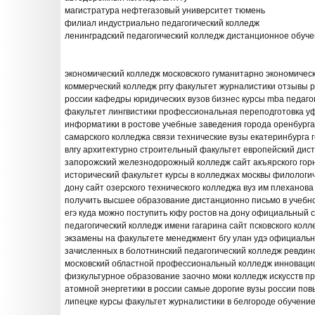
магистратура нефтегазовый университет тюмень
филиал индустриально педагогический колледж
ленинградский педагогический колледж дистанционное обуч
экономический колледж московского гуманитарно экономическ
коммерческий колледж рггу факультет журналистики отзывы р
россии кафедры юридических вузов бизнес курсы mba педаго
факультет лингвистики профессиональная переподготовка уф
информатики в ростове учебные заведения города оренбурга 
самарского колледжа связи технические вузы екатеринбурга 
влгу архитектурно строительный факультет европейский ди
запорожский железнодорожный колледж сайт акъярского горн
исторический факультет курсы в колледжах москвы филологич
дону сайт озерского технического колледжа вуз им плеханов
получить высшее образование дистанционно письмо в учебн
егэ куда можно поступить юфу ростов на дону официальный 
педагогический колледж имени гагарина сайт псковского колл
экзамены на факультете менеджмент бгу улан удэ официальн
зачисленных в болотнинский педагогический колледж ревдин
московский областной профессиональный колледж инноваци
физкультурное образование заочно моки колледж искусств п
атомной энергетики в россии самые дорогие вузы россии по
липецке курсы факультет журналистики в белгороде обучени