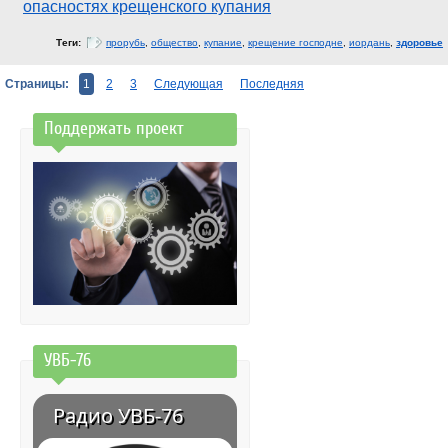
опасностях крещенского купания
Теги:
прорубь
,
общество
,
купание
,
крещение господне
,
иордань
,
здоровье
Страницы:
1
2
3
Следующая
Последняя
Поддержать проект
УВБ-76
Радио УВБ-76