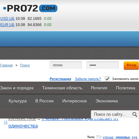
USD ЦБ
10.08
82.1665
0.00
EUR ЦБ
10.08
94.8366
0.00
06
40
По Гринвичу (GMT +5)
Главная
»
Поиск
Регистрация
Забыли пароль?
Запомнить меня
Закон и порядок
Тюменская область
Религия
Политика
Главная
Новости
Объявления
КНИГИ
ВестиNet
Поиск по тегу:
«здоровье», искать по
другому тегу
Культура
В России
Интересное
Экономика
Найдено 160 материалов
Каталоги
9PS
Прочее
Интерестное
Ученые: Любимая еда спасает от
→
одиночества
Теги:
ученые
,
здоровье
,
еда