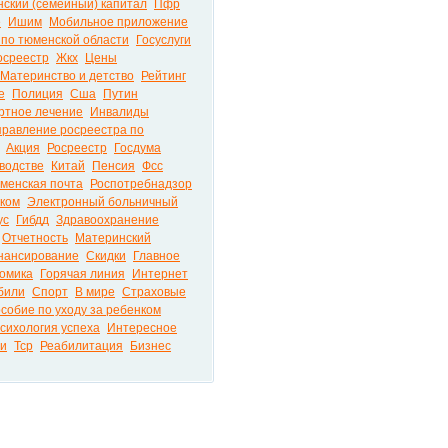
ский (семейный) капитал
Пфр
е
Ишим
Мобильное приложение
 по тюменской области
Госуслуги
осреестр
Жкх
Цены
Материнство и детство
Рейтинг
е
Полиция
Сша
Путин
ртное лечение
Инвалиды
правление росреестра по
Акция
Росреестр
Госдума
водстве
Китай
Пенсия
Фсс
менская почта
Роспотребнадзор
ком
Электронный больничный
ус
Гибдд
Здравоохранение
Отчетность
Материнский
нансирование
Скидки
Главное
омика
Горячая линия
Интернет
били
Спорт
В мире
Страховые
собие по уходу за ребенком
сихология успеха
Интересное
ти
Тср
Реабилитация
Бизнес