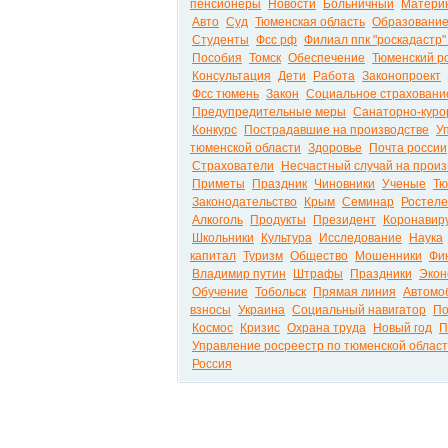
пенсионеры
Новости
Больничный
Материн
Авто
Суд
Тюменская область
Образовани
Студенты
Фсс рф
Филиал ппк "роскадастр"
Пособия
Томск
Обеспечение
Тюменский р
Консультация
Дети
Работа
Законопроект
Фсс тюмень
Закон
Социальное страховани
Предупредительные меры
Санаторно-куро
Конкурс
Пострадавшие на производстве
У
тюменской области
Здоровье
Почта россии
Страхователи
Несчастный случай на произ
Приметы
Праздник
Чиновники
Ученые
Тю
Законодательство
Крым
Семинар
Ростеле
Алкоголь
Продукты
Президент
Коронавир
Школьники
Культура
Исследование
Наука
капитал
Туризм
Общество
Мошенники
Фи
Владимир путин
Штрафы
Праздники
Экон
Обучение
Тобольск
Прямая линия
Автомо
взносы
Украина
Социальный навигатор
По
Космос
Кризис
Охрана труда
Новый год
П
Управление росреестр по тюменской облас
Россия