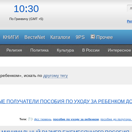
10
30
По Гринвичу (GMT +5)
Ре
КНИГИ
ВестиNet
Каталоги
9PS
Прочее
Религия
Политика
Культура
В России
Интересное
 ребенком», искать по
другому тегу
Е ПОЛУЧАТЕЛИ ПОСОБИЯ ПО УХОДУ ЗА РЕБЕНКОМ Д
Теги:
фсс тюмень
,
пособие по уходу за ребенком
,
пособие до полутора 