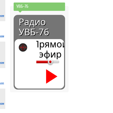
УВБ-76
ком
Радио
УВБ-76
ком
Прямой
эфир
ком
шки
0:00
ком