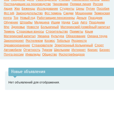
Пострадавшие на производстве
Чиновники
Прямая линия
Россия
Акция
Жкх
Беженцы
Исследование
Студенты
Цены
Путин
Пособия
Фсс рф
Законодательство
Фсс тюмень
Скидки
Мошенники
Тюменская
почта
Тср
Новый год
Работающие пенсионеры
Деньги
Праздник
Обучение
Штрафы
Медицина
Ишим
Наука
Сша
Авто
Праздники
Мчс
Здоровье
Новости
Больничный
Материнский (семейный) капитал
Тюмень
Страховые взносы
Строительство
Приметы
Крым
Материнский капитал
Украина
Культура
Образование
Охрана труда
Законопроект
Ростелеком
Космос
Тобольск
Росреестр
Здравоохранение
Страхователи
Электронный больничный
Спорт
Автомобили
Отчетность
Туризм
Школьники
Интернет
Кризис
Бизнес
Почта россии
Инвалиды
Общество
Роспотребнадзор
Новые объявления
Нет объявлений для отображения.