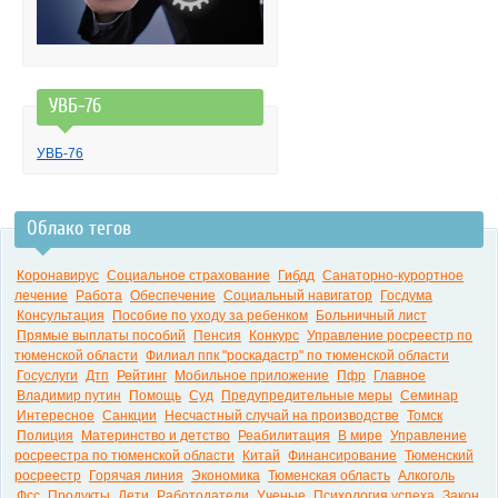
УВБ-76
УВБ-76
Облако тегов
Коронавирус
Социальное страхование
Гибдд
Санаторно-курортное
лечение
Работа
Обеспечение
Социальный навигатор
Госдума
Консультация
Пособие по уходу за ребенком
Больничный лист
Прямые выплаты пособий
Пенсия
Конкурс
Управление росреестр по
тюменской области
Филиал ппк "роскадастр" по тюменской области
Госуслуги
Дтп
Рейтинг
Мобильное приложение
Пфр
Главное
Владимир путин
Помощь
Суд
Предупредительные меры
Семинар
Интересное
Санкции
Несчастный случай на производстве
Томск
Полиция
Материнство и детство
Реабилитация
В мире
Управление
росреестра по тюменской области
Китай
Финансирование
Тюменский
росреестр
Горячая линия
Экономика
Тюменская область
Алкоголь
Фсс
Продукты
Дети
Работодатели
Ученые
Психология успеха
Закон