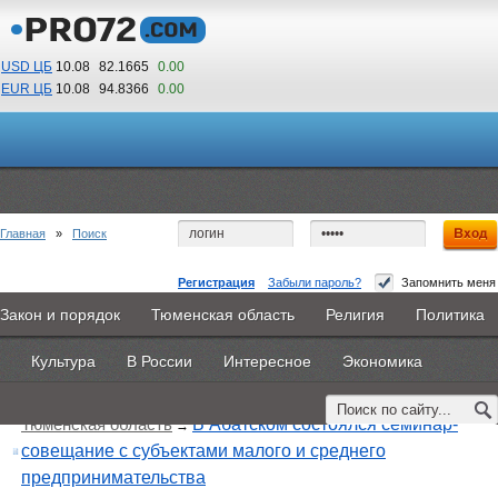
USD ЦБ
10.08
82.1665
0.00
EUR ЦБ
10.08
94.8366
0.00
09
33
По Гринвичу (GMT +5)
Главная
»
Поиск
Регистрация
Забыли пароль?
Запомнить меня
Закон и порядок
Тюменская область
Религия
Политика
Главная
Новости
Объявления
КНИГИ
ВестиNet
Поиск по тегу:
«семинар», искать по
другому тегу
Культура
В России
Интересное
Экономика
Найдено 21 материал
Каталоги
9PS
Прочее
Тюменская область
В Абатском состоялся семинар-
→
совещание с субъектами малого и среднего
предпринимательства