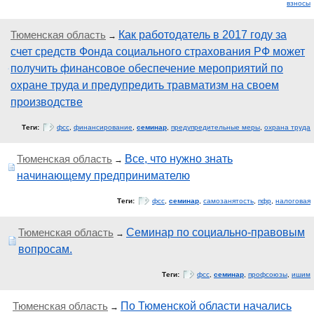
взносы
Тюменская область
Как работодатель в 2017 году за
→
счет средств Фонда социального страхования РФ может
получить финансовое обеспечение мероприятий по
охране труда и предупредить травматизм на своем
производстве
Теги:
фсс
,
финансирование
,
семинар
,
предупредительные меры
,
охрана труда
Тюменская область
Все, что нужно знать
→
начинающему предпринимателю
Теги:
фсс
,
семинар
,
самозанятость
,
пфр
,
налоговая
Тюменская область
Семинар по социально-правовым
→
вопросам.
Теги:
фсс
,
семинар
,
профсоюзы
,
ишим
Тюменская область
По Тюменской области начались
→