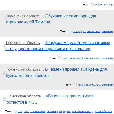
Теги:
семинар
,
пфр
Тюменская область
Обучающие семинары для
→
страхователей Тюмени
Теги:
фсс рф
,
страхователи
,
семинар
Тюменская область
Вооружаем бухгалтеров знаниями
→
о государственном социальном страховании
Теги:
фсс
,
социальное страхование
,
семинар
Тюменская область
В Тюмени прошел ТОП-день для
→
бухгалтеров и юристов
Теги:
фсс
,
страхование
,
семинар
Тюменская область
«Взносы на травматизм»
→
остаются в ФСС.
Теги:
фсс
,
фнс
,
травматизм
,
семинар
,
передача
,
временная нетрудоспособность
,