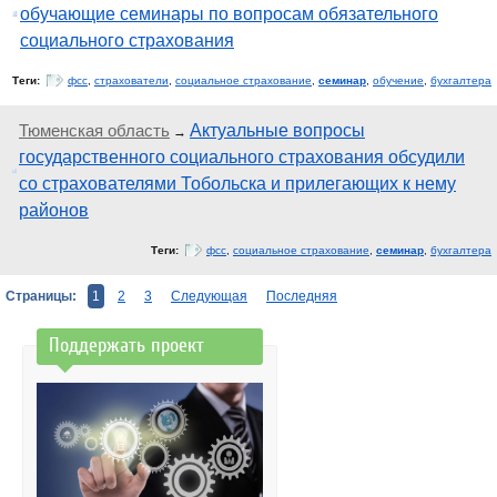
обучающие семинары по вопросам обязательного
социального страхования
Теги:
фсс
,
страхователи
,
социальное страхование
,
семинар
,
обучение
,
бухгалтера
Тюменская область
Актуальные вопросы
→
государственного социального страхования обсудили
со страхователями Тобольска и прилегающих к нему
районов
Теги:
фсс
,
социальное страхование
,
семинар
,
бухгалтера
Страницы:
1
2
3
Следующая
Последняя
Поддержать проект