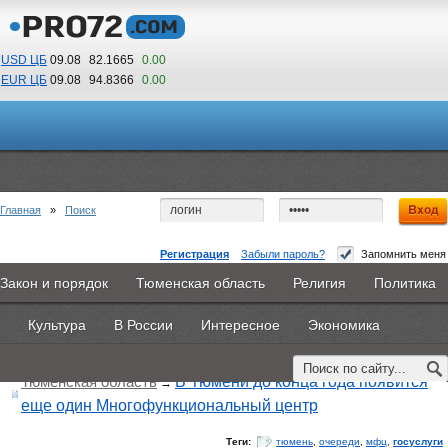
USD ЦБ
09.08
82.1665
0.00
EUR ЦБ
09.08
94.8366
0.00
13
03
По Гринвичу (GMT +5)
Главная
»
Поиск
Регистрация
Забыли пароль?
Запомнить меня
Закон и порядок
Тюменская область
Религия
Политика
Главная
Новости
Объявления
КНИГИ
ВестиNet
Поиск по тегу:
«госуслуги», искать по
другому тегу
Культура
В России
Интересное
Экономика
Найдено 49 материалов
Каталоги
9PS
Прочее
Тюменская область
В Тюмени до конца года появится
→
еще один Многофункциональный центр
Теги:
тюмень
,
очереди
,
мфц
,
госуслуги