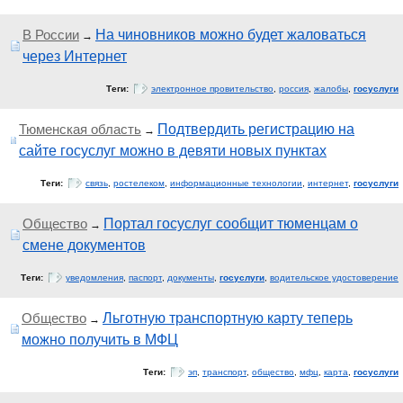
В России
На чиновников можно будет жаловаться
→
через Интернет
Теги:
электронное провительство
,
россия
,
жалобы
,
госуслуги
Тюменская область
Подтвердить регистрацию на
→
сайте госуслуг можно в девяти новых пунктах
Теги:
связь
,
ростелеком
,
информационные технологии
,
интернет
,
госуслуги
Общество
Портал госуслуг сообщит тюменцам о
→
смене документов
Теги:
уведомления
,
паспорт
,
документы
,
госуслуги
,
водительское удостоверение
Общество
Льготную транспортную карту теперь
→
можно получить в МФЦ
Теги:
эп
,
транспорт
,
общество
,
мфц
,
карта
,
госуслуги