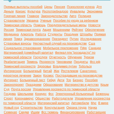
Прямые выплаты пособий
Цены
Пенсия
Психология успеха
Дтп
Деньги
Кризис
Культура
Роспотребнадзор
Инвалиды
Экономика
Горячая линия
Главное
Законодательство
Авто
Полиция
Страхователи
Украина
Ученые
Пособие по уходу за ребенком
Тюменская область
Помощь
Предупредительные меры
Новости
Россия
Тюменская почта
Акция
Мошенники
Рейтинг
Обеспечение
Медицина
Алкоголь
Работа
Студенты
Праздник
Штрафы
Прямая
линия
Томск
Здравоохранение
Президент
Путин
Исследование
Страховые взносы
Несчастный случай на производстве
Сша
Социальное страхование
Мобильное приложение
Пфр
Санкции
Материнский (семейный) капитал
Филиал ппк "роскадастр" по
тюменской области
Госуслуги
Отчетность
Обучение
Туризм
Реабилитация
Тюмень
Росреестр
Чиновники
Продукты
Фсс рф
Тюменский росреестр
Здоровье
Владимир путин
Тобольск
Интересное
Больничный
Китай
Жкх
Ростелеком
Санаторно-
курортное лечение
Закон
Космос
Пострадавшие на производстве
Интернет
Больничный лист
Гибдд
Дети
Тср
Бизнес
Пособия
Законопроект
Праздники
Образование
Материнство и детство
Крым
Суд
Почта россии
Управление росреестр по тюменской области
Госдума
Школьники
Конкурс
Фсс
Электронный больничный
Беженцы
Спорт
Коронавирус
Общество
Работодатели
Управление росреестра
по тюменской области
Материнский капитал
Автомобили
Мчс
В мире
Новый год
Строительство
Консультация
Охрана труда
Наука
Семинар
Скидки
Ишим
Фсс тюмень
Финансирование
Работающие