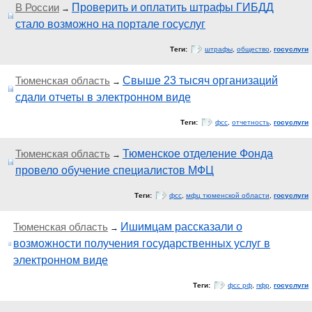
В России
Проверить и оплатить штрафы ГИБДД
→
стало возможно на портале госуслуг
Теги:
штрафы
,
общество
,
госуслуги
Тюменская область
Свыше 23 тысяч организаций
→
сдали отчеты в электронном виде
Теги:
фсс
,
отчетность
,
госуслуги
Тюменская область
Тюменское отделение Фонда
→
провело обучение специалистов МФЦ
Теги:
фсс
,
мфц тюменской области
,
госуслуги
Тюменская область
Ишимцам рассказали о
→
возможности получения государственных услуг в
электронном виде
Теги:
фсс рф
,
пфр
,
госуслуги