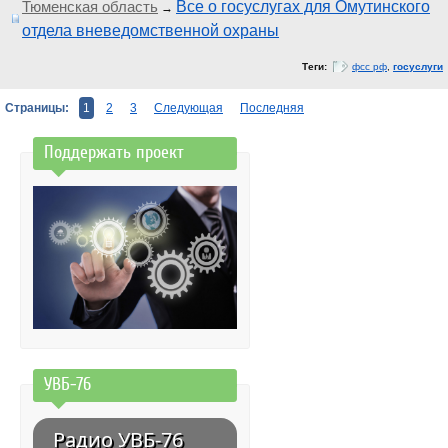
Тюменская область
Все о госуслугах для Омутинского
→
отдела вневедомственной охраны
Теги:
фсс рф
,
госуслуги
Страницы:
1
2
3
Следующая
Последняя
Поддержать проект
УВБ-76
Радио УВБ-76