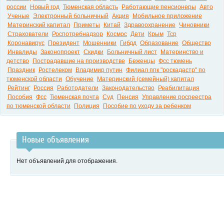
россии
Новый год
Тюменская область
Работающие пенсионеры
Авто
Ученые
Электронный больничный
Акция
Мобильное приложение
Материнский капитал
Приметы
Китай
Здравоохранение
Чиновники
Страхователи
Роспотребнадзор
Космос
Дети
Крым
Тср
Коронавирус
Президент
Мошенники
Гибдд
Образование
Общество
Инвалиды
Законопроект
Скидки
Больничный лист
Материнство и
детство
Пострадавшие на производстве
Беженцы
Фсс тюмень
Праздник
Ростелеком
Владимир путин
Филиал ппк "роскадастр" по
тюменской области
Обучение
Материнский (семейный) капитал
Рейтинг
Россия
Работодатели
Законодательство
Реабилитация
Пособия
Фсс
Тюменская почта
Суд
Пенсия
Управление росреестра
по тюменской области
Полиция
Пособие по уходу за ребенком
Новые объявления
Нет объявлений для отображения.