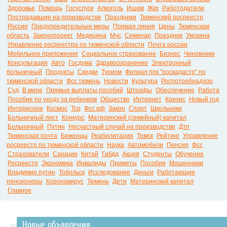
Здоровье
Помощь
Госуслуги
Алкоголь
Ишим
Жкх
Работодатели
Пострадавшие на производстве
Праздники
Тюменский росреестр
Россия
Предупредительные меры
Прямая линия
Цены
Тюменская
область
Законопроект
Медицина
Мчс
Семинар
Праздник
Украина
Управление росреестра по тюменской области
Почта россии
Мобильное приложение
Социальное страхование
Бизнес
Чиновники
Консультация
Авто
Госдума
Здравоохранение
Электронный
больничный
Продукты
Скидки
Туризм
Филиал ппк "роскадастр" по
тюменской области
Фсс тюмень
Новости
Культура
Роспотребнадзор
Суд
В мире
Прямые выплаты пособий
Штрафы
Обеспечение
Работа
Пособие по уходу за ребенком
Общество
Интернет
Кризис
Новый год
Интересное
Космос
Тср
Фсс рф
Закон
Спорт
Школьники
Больничный лист
Конкурс
Материнский (семейный) капитал
Больничный
Путин
Несчастный случай на производстве
Дтп
Тюменская почта
Беженцы
Реабилитация
Томск
Рейтинг
Управление
росреестр по тюменской области
Наука
Автомобили
Пенсия
Фсс
Страхователи
Санкции
Китай
Гибдд
Акция
Студенты
Обучение
Росреестр
Экономика
Инвалиды
Приметы
Пособия
Мошенники
Владимир путин
Тобольск
Исследование
Деньги
Работающие
пенсионеры
Коронавирус
Тюмень
Дети
Материнский капитал
Главное
Новые объявления