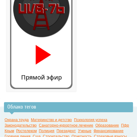
Прямой эфир
Облако тегов
0:00
Охрана труда
Материнство и детство
Психология успеха
Законодательство
Санаторно-курортное лечение
Образование
Пфр
Крым
Ростелеком
Полиция
Президент
Ученые
Финансирование
Горячая линия
Сша
Строительство
Отчетность
Страховые взносы