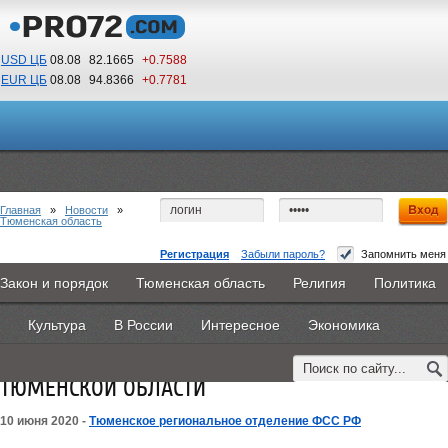
USD ЦБ
08.08
82.1665
+0.7588
EUR ЦБ
08.08
94.8366
+0.7781
22
13
По Гринвичу (GMT +5)
Главная
»
Новости
»
Тюменская область
Регистрация
Забыли пароль?
Запомнить меня
УВЕЛИЧЕН МИНИМАЛЬНЫЙ РАЗМЕР
Закон и порядок
Тюменская область
Религия
Политика
Главная
Новости
Объявления
КНИГИ
ВестиNet
ЕЖЕМЕСЯЧНОГО ПОСОБИЯ ПО УХОДУ ЗА
Культура
В России
Интересное
Экономика
Каталоги
9PS
Прочее
РЕБЕНКОМ ДЛЯ РАБОТАЮЩИХ ГРАЖДАН
ТЮМЕНСКОЙ ОБЛАСТИ
10 июня 2020 -
Тюменское региональное отделение ФСС РФ