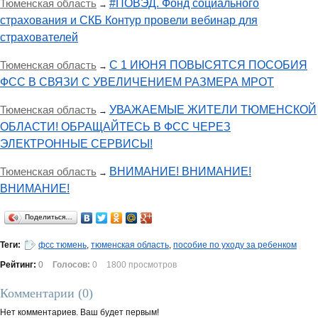
Тюменская область
#ПОВЭД. Фонд социального
→
страхования и СКБ Контур провели вебинар для
страхователей
Тюменская область
С 1 ИЮНЯ ПОВЫСЯТСЯ ПОСОБИЯ
→
ФСС В СВЯЗИ С УВЕЛИЧЕНИЕМ РАЗМЕРА МРОТ
Тюменская область
УВАЖАЕМЫЕ ЖИТЕЛИ ТЮМЕНСКОЙ
→
ОБЛАСТИ! ОБРАЩАЙТЕСЬ В ФСС ЧЕРЕЗ
ЭЛЕКТРОННЫЕ СЕРВИСЫ!
Тюменская область
ВНИМАНИЕ! ВНИМАНИЕ!
→
ВНИМАНИЕ!
Поделиться…
Теги:
фсс тюмень
,
тюменская область
,
пособие по уходу за ребенком
Рейтинг:
0
Голосов:
0
1800 просмотров
Комментарии (
0
)
Нет комментариев. Ваш будет первым!