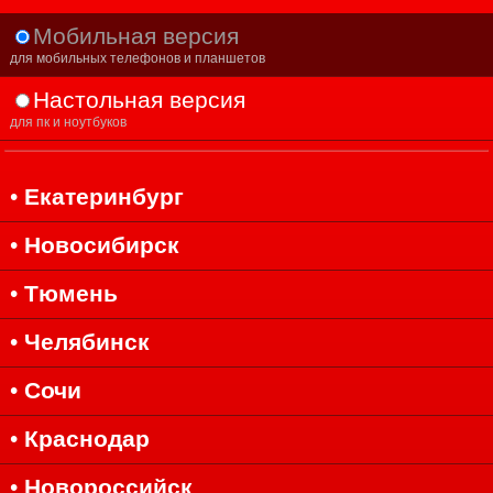
Мобильная версия
для мобильных телефонов и планшетов
Мобильная версия
Настольная версия
для пк и ноутбуков
•
Екатеринбург
•
Новосибирск
•
Тюмень
•
Челябинск
Риэлторский инструмент №1
•
Сочи
CMNS.ru уже более 16-ти лет помогает риэлторам
разных городов, совершать сделки легче и быстрее.
Как? Очень просто! Мы объединили всю недвижимость,
•
Краснодар
потенциальных покупателей и арендаторов на одном
сайте в режиме REAL-TIME.
•
Новороссийск