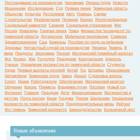
Пострадавшие на производстве
Чиновники
Охрана труда
Новости
Мошенники
Исследование
Суд
Прямая линия
Тюменская область
Общество
Культура
Ростелеком
Авто
Помощь
Скидки
Строительство
Реабилитация
Полиция
Бизнес
Роспотребнадзор
Социальный навигатор
Санкции
Социальное страхование
Мчс
Россия
Инвалиды
Горячая линия
Томск
Филиал ппк "роскадастр" по
тюменской области
Интересное
Мобильное приложение
Семинар
Здравоохранение
Сша
Беженцы
Пособие по уходу за ребенком
Здоровье
Несчастный случай на производстве
Украина
Тюмень
В
мире
Продукты
Экономика
Пенсия
Материнский (семейный) капитал
Фсс
Космос
Жкх
Госуслуги
Праздники
Консультация
Алкоголь
Ученые
Управление росреестра по тюменской области
Студенты
Наука
Прямые выплаты пособий
Китай
Тср
Штрафы
Образование
Автомобили
Тюменская почта
Закон
Деньги
Страховые взносы
Спорт
Ишим
Работодатели
Обеспечение
Материнский капитал
Обучение
Кризис
Приметы
Владимир путин
Пособия
Новый год
Интернет
Главное
Праздник
Дети
Финансирование
Материнство и
детство
Почта россии
Крым
Госдума
Туризм
Школьники
Управление
росреестр по тюменской области
Предупредительные меры
Рейтинг
Фсс тюмень
Тюменский росреестр
Законодательство
Больничный лист
Новые объявления