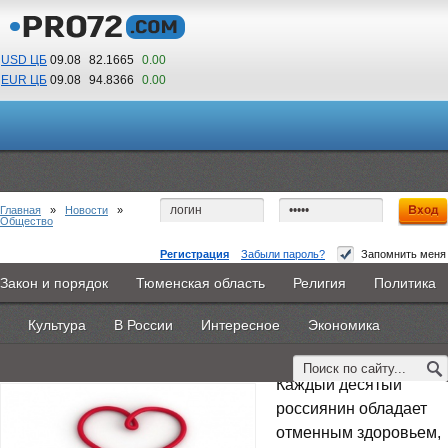
USD ЦБ
09.08
82.1665
0.00
EUR ЦБ
09.08
94.8366
0.00
10
44
По Гринвичу (GMT +5)
Главная
»
Новости
»
Общество
Регистрация
Забыли пароль?
Запомнить меня
Только десятая часть россиян считают себя
Закон и порядок
Тюменская область
Религия
Политика
Главная
Новости
Объявления
КНИГИ
ВестиNet
абсолютно здоровыми
Культура
В России
Интересное
Экономика
Каталоги
9PS
Прочее
12 мая 2015 -
Дмитрий Козырь
Каждый десятый
россиянин обладает
отменным здоровьем,