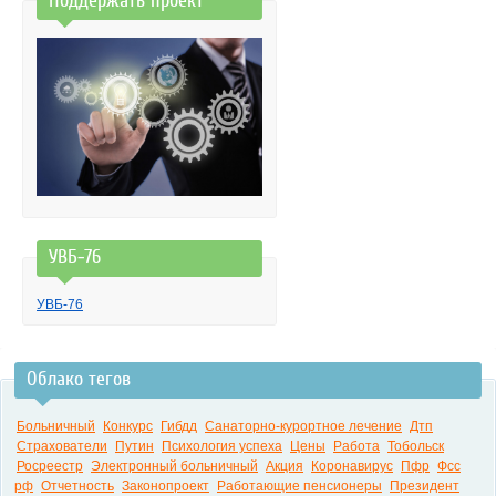
Поддержать проект
УВБ-76
УВБ-76
Облако тегов
Больничный
Конкурс
Гибдд
Санаторно-курортное лечение
Дтп
Страхователи
Путин
Психология успеха
Цены
Работа
Тобольск
Росреестр
Электронный больничный
Акция
Коронавирус
Пфр
Фсс
рф
Отчетность
Законопроект
Работающие пенсионеры
Президент