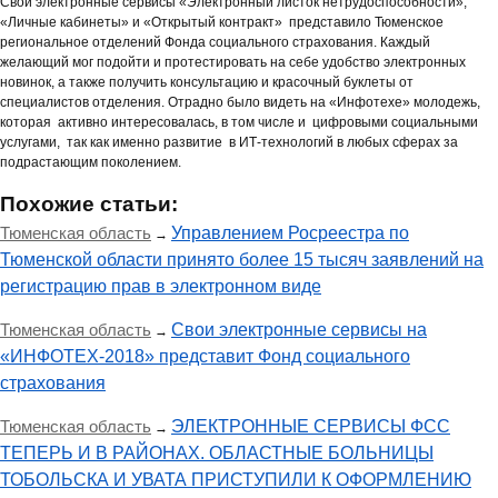
Свои электронные сервисы «Электронный листок нетрудоспособности»,
«Личные кабинеты» и «Открытый контракт» представило Тюменское
региональное отделений Фонда социального страхования. Каждый
желающий мог подойти и протестировать на себе удобство электронных
новинок, а также получить консультацию и красочный буклеты от
специалистов отделения. Отрадно было видеть на «Инфотехе» молодежь,
которая активно интересовалась, в том числе и цифровыми социальными
услугами, так как именно развитие в ИТ-технологий в любых сферах за
подрастающим поколением.
Похожие статьи:
Тюменская область
Управлением Росреестра по
→
Тюменской области принято более 15 тысяч заявлений на
регистрацию прав в электронном виде
Тюменская область
Свои электронные сервисы на
→
«ИНФОТЕХ-2018» представит Фонд социального
страхования
Тюменская область
ЭЛЕКТРОННЫЕ СЕРВИСЫ ФСС
→
ТЕПЕРЬ И В РАЙОНАХ. ОБЛАСТНЫЕ БОЛЬНИЦЫ
ТОБОЛЬСКА И УВАТА ПРИСТУПИЛИ К ОФОРМЛЕНИЮ