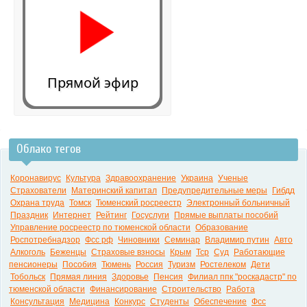
Прямой эфир
Облако тегов
0:00
Коронавирус
Культура
Здравоохранение
Украина
Ученые
Страхователи
Материнский капитал
Предупредительные меры
Гибдд
Охрана труда
Томск
Тюменский росреестр
Электронный больничный
Праздник
Интернет
Рейтинг
Госуслуги
Прямые выплаты пособий
Управление росреестр по тюменской области
Образование
Роспотребнадзор
Фсс рф
Чиновники
Семинар
Владимир путин
Авто
Алкоголь
Беженцы
Страховые взносы
Крым
Тср
Суд
Работающие
пенсионеры
Пособия
Тюмень
Россия
Туризм
Ростелеком
Дети
Тобольск
Прямая линия
Здоровье
Пенсия
Филиал ппк "роскадастр" по
тюменской области
Финансирование
Строительство
Работа
Консультация
Медицина
Конкурс
Студенты
Обеспечение
Фсс