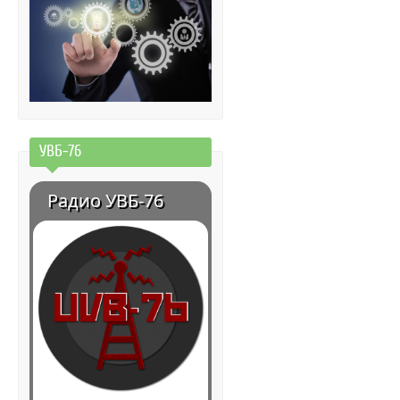
УВБ-76
Радио УВБ-76