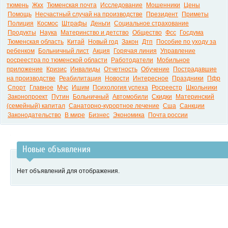
тюмень
Жкх
Тюменская почта
Исследование
Мошенники
Цены
Помощь
Несчастный случай на производстве
Президент
Приметы
Полиция
Космос
Штрафы
Деньги
Социальное страхование
Продукты
Наука
Материнство и детство
Общество
Фсс
Госдума
Тюменская область
Китай
Новый год
Закон
Дтп
Пособие по уходу за
ребенком
Больничный лист
Акция
Горячая линия
Управление
росреестра по тюменской области
Работодатели
Мобильное
приложение
Кризис
Инвалиды
Отчетность
Обучение
Пострадавшие
на производстве
Реабилитация
Новости
Интересное
Праздники
Пфр
Спорт
Главное
Мчс
Ишим
Психология успеха
Росреестр
Школьники
Законопроект
Путин
Больничный
Автомобили
Скидки
Материнский
(семейный) капитал
Санаторно-курортное лечение
Сша
Санкции
Законодательство
В мире
Бизнес
Экономика
Почта россии
Новые объявления
Нет объявлений для отображения.