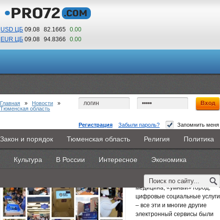
USD ЦБ
09.08
82.1665
0.00
EUR ЦБ
09.08
94.8366
0.00
00
16
По Гринвичу (GMT +5)
Главная
»
Новости
»
Тюменская область
Регистрация
Забыли пароль?
Запомнить меня
«Цифра» уверенно входит в нашу жизнь.
Закон и порядок
Тюменская область
Религия
Политика
Главная
Новости
Объявления
КНИГИ
ВестиNet
16 октября 2018 -
Тюменское региональное отделение ФСС РФ
Культура
В России
Интересное
Экономика
Каталоги
9PS
Прочее
Цифровая экономика,
цифровая школа, цифровая
медицина, «умный» город,
цифровые социальные услуги
– все эти и многие другие
электронный сервисы были