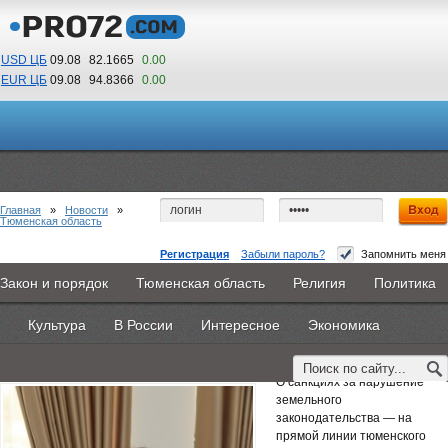
USD ЦБ
09.08
82.1665
0.00
EUR ЦБ
09.08
94.8366
0.00
13
08
По Гринвичу (GMT +5)
Главная
»
Новости
»
Тюменская область
Регистрация
Забыли пароль?
Запомнить меня
Тюменский Росреестр разъяснит вопросы
Закон и порядок
Тюменская область
Религия
Политика
Главная
Новости
Объявления
КНИГИ
ВестиNet
земельного законодательства по телефону
Культура
В России
Интересное
Экономика
Каталоги
9PS
Прочее
12 февраля 2020 -
Наталья Белякова
О санкциях за нарушение
земельного
законодательства — на
прямой линии тюменского