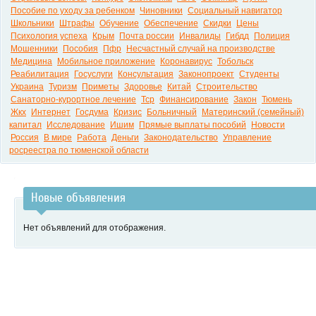
Пособие по уходу за ребенком
Чиновники
Социальный навигатор
Школьники
Штрафы
Обучение
Обеспечение
Скидки
Цены
Психология успеха
Крым
Почта россии
Инвалиды
Гибдд
Полиция
Мошенники
Пособия
Пфр
Несчастный случай на производстве
Медицина
Мобильное приложение
Коронавирус
Тобольск
Реабилитация
Госуслуги
Консультация
Законопроект
Студенты
Украина
Туризм
Приметы
Здоровье
Китай
Строительство
Санаторно-курортное лечение
Тср
Финансирование
Закон
Тюмень
Жкх
Интернет
Госдума
Кризис
Больничный
Материнский (семейный)
капитал
Исследование
Ишим
Прямые выплаты пособий
Новости
Россия
В мире
Работа
Деньги
Законодательство
Управление
росреестра по тюменской области
Новые объявления
Нет объявлений для отображения.