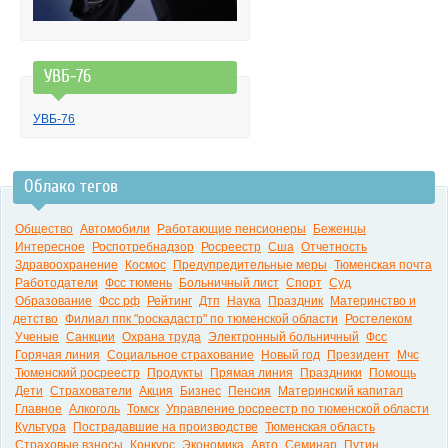
УВБ-76
УВБ-76
Облако тегов
Общество
Автомобили
Работающие пенсионеры
Беженцы
Интересное
Роспотребнадзор
Росреестр
Сша
Отчетность
Здравоохранение
Космос
Предупредительные меры
Тюменская почта
Работодатели
Фсс тюмень
Больничный лист
Спорт
Суд
Образование
Фсс рф
Рейтинг
Дтп
Наука
Праздник
Материнство и
детство
Филиал ппк "роскадастр" по тюменской области
Ростелеком
Ученые
Санкции
Охрана труда
Электронный больничный
Фсс
Горячая линия
Социальное страхование
Новый год
Президент
Мчс
Тюменский росреестр
Продукты
Прямая линия
Праздники
Помощь
Дети
Страхователи
Акция
Бизнес
Пенсия
Материнский капитал
Главное
Алкоголь
Томск
Управление росреестр по тюменской области
Культура
Пострадавшие на производстве
Тюменская область
Страховые взносы
Конкурс
Экономика
Авто
Семинар
Путин