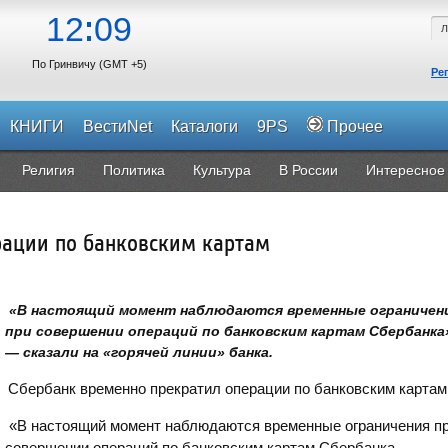
12
09
По Гринвичу (GMT +5)
Ре
КНИГИ
ВестиNet
Каталоги
9PS
Прочее
Религия
Политика
Культура
В России
Интересное
рации по банковским картам
«В настоящий момент наблюдаются временные ограничен
при совершении операций по банковским картам Сбербанка
— сказали на «горячей линии» банка.
Сбербанк временно прекратил операции по банковским картам
«В настоящий момент наблюдаются временные ограничения п
совершении операций по банковским картам Сбербанка.