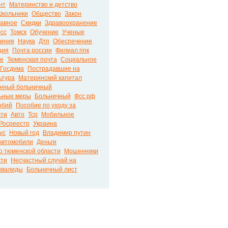
нт
Материнство и детство
кольники
Общество
Закон
лавное
Скидки
Здравоохранение
сс
Томск
Обучение
Ученые
линия
Наука
Дтп
Обеспечение
ция
Почта россии
Филиал ппк
ье
Тюменская почта
Социальное
Госдума
Пострадавшие на
ьтура
Материнский капитал
нный больничный
ьные меры
Больничный
Фсс рф
обий
Пособие по уходу за
сти
Авто
Тср
Мобильное
Росреестр
Украина
ус
Новый год
Владимир путин
Автомобили
Деньги
о тюменской области
Мошенники
сти
Несчастный случай на
нвалиды
Больничный лист