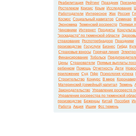
Реабилитация
Рейтинг
Праздник
Президе
Ростелеком
Кризис
Крым
Исследование
Ш
Работодатели
Интересное
Жкх
Россия
Г
Космос
Социальный навигатор
Семинар
Ф
Экономика
Тюменский росреестр
Прямая 
Чиновники
Интернет
Продукты
Консульта
"роскадастр" по тюменской области
Здоров
страхование
Роспотребнадзор
Праздники
производстве
Госуслуги
Бизнес
Гибдд
Кул
Страховые взносы
Горячая линия
Электро
Финансирование
Тобольск
Предупредител
Цены
Страхователи
Прямые выплаты пос
ребенком
Помощь
Отчетность
Дети
Ново
приложение
Суд
Пфр
Психология успеха
Строительство
Конкурс
В мире
Коронавир
Материнский (семейный) капитал
Тюмень
Законодательство
Управление росреестр п
Управление росреестра по тюменской обла
производстве
Беженцы
Китай
Пособия
И
Работа
Акция
Ишим
Фсс тюмень