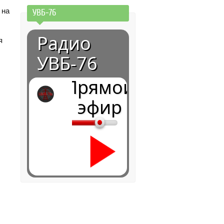
 на
УВБ-76
Радио
я
УВБ-76
Прямой
эфир
0:00