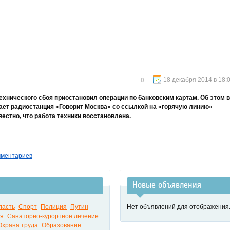
18 декабря 2014 в 18:
0
технического сбоя приостановил операции по банковским картам. Об этом 
щает радиостанция «Говорит Москва» со ссылкой на «горячую линию»
вестно, что работа техники восстановлена.
мментариев
Новые объявления
ласть
Спорт
Полиция
Путин
Нет объявлений для отображения
я
Санаторно-курортное лечение
Охрана труда
Образование