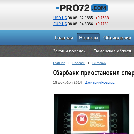
USD ЦБ
08.08
82.1665
+0.7588
EUR ЦБ
08.08
94.8366
+0.7781
Главная
Новости
Объявления
Закон и порядок
Тюменская область
Главная
»
Новости
»
В России
Сбербанк приостановил опе
18 декабря 2014 -
Дмитрий Козырь