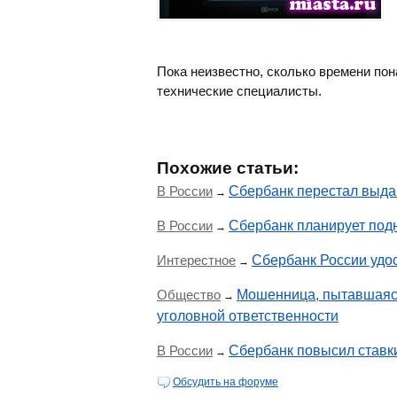
Пока неизвестно, сколько времени по
технические специалисты.
Похожие статьи:
В России
Сбербанк перестал выда
→
В России
Сбербанк планирует подн
→
Интерестное
Сбербанк России удо
→
Общество
Мошенница, пытавшаяся
→
уголовной ответственности
В России
Сбербанк повысил ставк
→
Обсудить на форуме