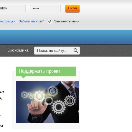
гистрация
Забыли пароль?
Запомнить меня
Экономика
Поддержать проект
ия
»,
.
ри