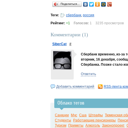
Поделиться…
Теги:
сбербанк
,
россия
Рейтинг:
+1
Голосов:
1
3235 просмотров
Комментарии (
1
)
SiberCat
#
Сбербанк временно, из-за 
вторник, 16 декабря, сооб
Сбербанка. Позже стало из
Ответить
Добавить комментарий
RSS-лента ко
Облако тегов
Санкции
Мчс
Сша
Штрафы
Тюменская об
Студенты
Работающие пенсионеры
Пенси
Туризм
Приметы
Алкоголь
Законопроект