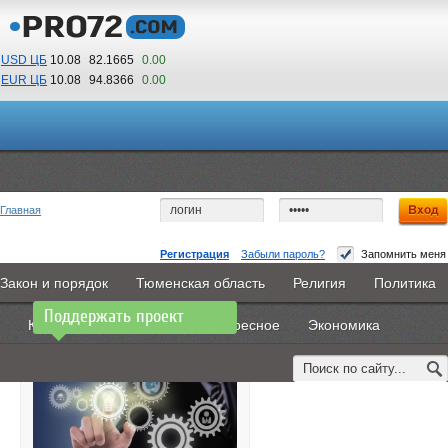
USD ЦБ
10.08
82.1665
0.00
EUR ЦБ
10.08
94.8366
0.00
06
42
По Гринвичу (GMT +5)
Главная
Регистрация
Забыли пароль?
Запомнить меня
Совпадений не найдено.
Закон и порядок
Тюменская область
Религия
Политика
Главная
Новости
Объявления
КНИГИ
ВестиNet
Поддержать проект
Культура
В России
Интересное
Экономика
Каталоги
9PS
Прочее