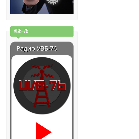
УВБ-76
Радио УВБ-76