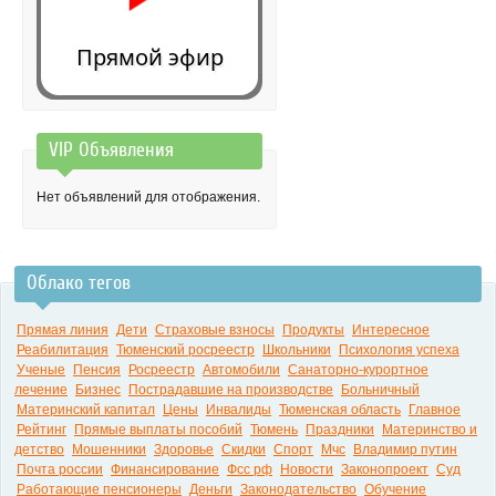
Прямой эфир
VIP Объявления
0:00
Нет объявлений для отображения.
Облако тегов
Прямая линия
Дети
Страховые взносы
Продукты
Интересное
Реабилитация
Тюменский росреестр
Школьники
Психология успеха
Ученые
Пенсия
Росреестр
Автомобили
Санаторно-курортное
лечение
Бизнес
Пострадавшие на производстве
Больничный
Материнский капитал
Цены
Инвалиды
Тюменская область
Главное
Рейтинг
Прямые выплаты пособий
Тюмень
Праздники
Материнство и
детство
Мошенники
Здоровье
Скидки
Спорт
Мчс
Владимир путин
Почта россии
Финансирование
Фсс рф
Новости
Законопроект
Суд
Работающие пенсионеры
Деньги
Законодательство
Обучение