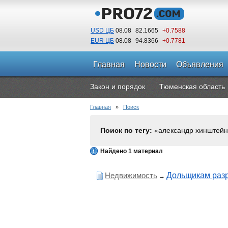
USD ЦБ
08.08
82.1665
+0.7588
EUR ЦБ
08.08
94.8366
+0.7781
Главная
Новости
Объявления
Закон и порядок
Тюменская область
Главная
»
Поиск
Поиск по тегу:
«александр хинштейн
Найдено 1 материал
Недвижимость
Дольщикам разр
→