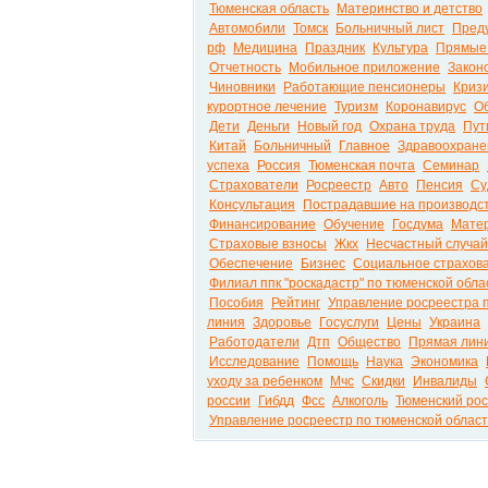
Тюменская область
Материнство и детство
Автомобили
Томск
Больничный лист
Пред
рф
Медицина
Праздник
Культура
Прямые
Отчетность
Мобильное приложение
Закон
Чиновники
Работающие пенсионеры
Криз
курортное лечение
Туризм
Коронавирус
О
Дети
Деньги
Новый год
Охрана труда
Пут
Китай
Больничный
Главное
Здравоохране
успеха
Россия
Тюменская почта
Семинар
Страхователи
Росреестр
Авто
Пенсия
Су
Консультация
Пострадавшие на производс
Финансирование
Обучение
Госдума
Матер
Страховые взносы
Жкх
Несчастный случай
Обеспечение
Бизнес
Социальное страхов
Филиал ппк "роскадастр" по тюменской обла
Пособия
Рейтинг
Управление росреестра 
линия
Здоровье
Госуслуги
Цены
Украина
Работодатели
Дтп
Общество
Прямая лин
Исследование
Помощь
Наука
Экономика
уходу за ребенком
Мчс
Скидки
Инвалиды
россии
Гибдд
Фсс
Алкоголь
Тюменский ро
Управление росреестр по тюменской облас