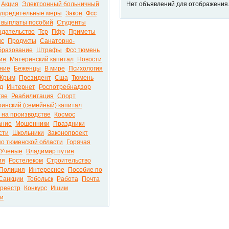
Акция
Электронный больничный
Нет объявлений для отображения
упредительные меры
Закон
Фсс
 выплаты пособий
Студенты
одательство
Тср
Пфр
Приметы
ис
Продукты
Санаторно-
бразование
Штрафы
Фсс тюмень
ин
Материнский капитал
Новости
ние
Беженцы
В мире
Психология
Крым
Президент
Сша
Тюмень
д
Интернет
Роспотребнадзор
тве
Реабилитация
Спорт
инский (семейный) капитал
 на производстве
Космос
ание
Мошенники
Праздники
сти
Школьники
Законопроект
по тюменской области
Горячая
Ученые
Владимир путин
ия
Ростелеком
Строительство
Полиция
Интересное
Пособие по
Санкции
Тобольск
Работа
Почта
среестр
Конкурс
Ишим
ти