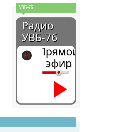
УВБ-76
Радио
УВБ-76
Прямой
эфир
0:00