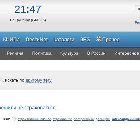
21
47
По Гринвичу (GMT +5)
Ре
КНИГИ
ВестиNet
Каталоги
9PS
Прочее
Религия
Политика
Культура
В России
Интересное
», искать по
другому тегу
ешили не страховаться
Теги:
строительный бизнес
,
страхование
,
застройщики
,
дольщики
,
александр хиншт