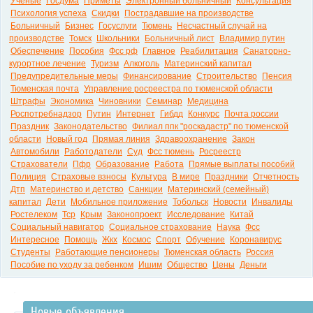
Ученые
Госдума
Приметы
Электронный больничный
Консультация
Психология успеха
Скидки
Пострадавшие на производстве
Больничный
Бизнес
Госуслуги
Тюмень
Несчастный случай на
производстве
Томск
Школьники
Больничный лист
Владимир путин
Обеспечение
Пособия
Фсс рф
Главное
Реабилитация
Санаторно-
курортное лечение
Туризм
Алкоголь
Материнский капитал
Предупредительные меры
Финансирование
Строительство
Пенсия
Тюменская почта
Управление росреестра по тюменской области
Штрафы
Экономика
Чиновники
Семинар
Медицина
Роспотребнадзор
Путин
Интернет
Гибдд
Конкурс
Почта россии
Праздник
Законодательство
Филиал ппк "роскадастр" по тюменской
области
Новый год
Прямая линия
Здравоохранение
Закон
Автомобили
Работодатели
Суд
Фсс тюмень
Росреестр
Страхователи
Пфр
Образование
Работа
Прямые выплаты пособий
Полиция
Страховые взносы
Культура
В мире
Праздники
Отчетность
Дтп
Материнство и детство
Санкции
Материнский (семейный)
капитал
Дети
Мобильное приложение
Тобольск
Новости
Инвалиды
Ростелеком
Тср
Крым
Законопроект
Исследование
Китай
Социальный навигатор
Социальное страхование
Наука
Фсс
Интересное
Помощь
Жкх
Космос
Спорт
Обучение
Коронавирус
Студенты
Работающие пенсионеры
Тюменская область
Россия
Пособие по уходу за ребенком
Ишим
Общество
Цены
Деньги
Новые объявления