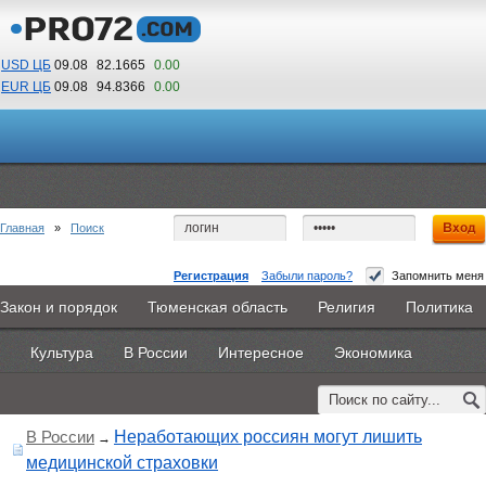
USD ЦБ
09.08
82.1665
0.00
EUR ЦБ
09.08
94.8366
0.00
03
55
По Гринвичу (GMT +5)
Главная
»
Поиск
Регистрация
Забыли пароль?
Запомнить меня
Закон и порядок
Тюменская область
Религия
Политика
Главная
Новости
Объявления
КНИГИ
ВестиNet
Поиск по тегу:
«медицинская помощь», искать по
другому
тегу
Культура
В России
Интересное
Экономика
Каталоги
9PS
Прочее
Найдено 1 материал
В России
Неработающих россиян могут лишить
→
медицинской страховки