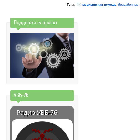
Теги:
медицинская помощь
,
безработные
Поддержать проект
УВБ-76
Радио УВБ-76