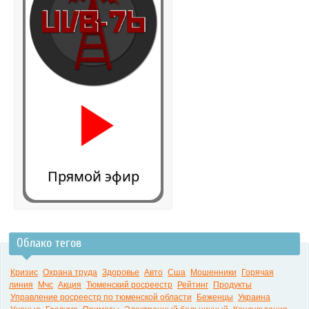
Прямой эфир
Облако тегов
0:00
Кризис
Охрана труда
Здоровье
Авто
Сша
Мошенники
Горячая
линия
Мчс
Акция
Тюменский росреестр
Рейтинг
Продукты
Управление росреестр по тюменской области
Беженцы
Украина