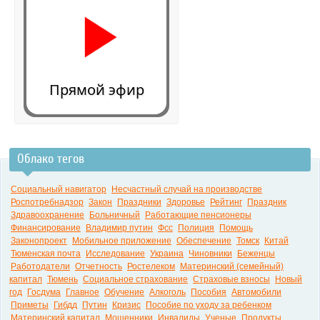
Прямой эфир
Облако тегов
0:00
Социальный навигатор
Несчастный случай на производстве
Роспотребнадзор
Закон
Праздники
Здоровье
Рейтинг
Праздник
Здравоохранение
Больничный
Работающие пенсионеры
Финансирование
Владимир путин
Фсс
Полиция
Помощь
Законопроект
Мобильное приложение
Обеспечение
Томск
Китай
Тюменская почта
Исследование
Украина
Чиновники
Беженцы
Работодатели
Отчетность
Ростелеком
Материнский (семейный)
капитал
Тюмень
Социальное страхование
Страховые взносы
Новый
год
Госдума
Главное
Обучение
Алкоголь
Пособия
Автомобили
Приметы
Гибдд
Путин
Кризис
Пособие по уходу за ребенком
Материнский капитал
Мошенники
Инвалиды
Ученые
Продукты