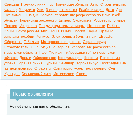
Санкции
Прямая линия
Тср
Тюменская область
Авто
Строительство
Фсс рф
Госуслуги
Жкх
Законодательство
Реабилитация
Дети
Дтп
Фсс тюмень
Скидки
Космос
Управление росреестра по тюменской
области
Тюменский росреестр
Бизнес
Экономика
Росреестр
В мире
Пенсия
Медицина
Предупредительные меры
Школьники
Работа
Крым
Почта россии
Мчс
Цены
Ишим
Россия
Наука
Прямые
выплаты пособий
Конкурс
Электронный больничный
Штрафы
Общество
Тобольск
Материнство и детство
Охрана труда
Страхователи
Сша
Акция
Интернет
Управление росреестр по
тюменской области
Пфр
Филиал ппк "роскадастр" по тюменской
области
Деньги
Образование
Консультация
Новости
Психология
успеха
Горячая линия
Туризм
Семинар
Коронавирус
Пострадавшие
на производстве
Студенты
Санаторно-курортное лечение
Суд
Культура
Больничный лист
Интересное
Спорт
Новые объявления
Нет объявлений для отображения.