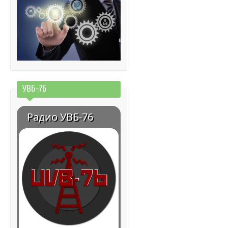
УВБ-76
Радио УВБ-76