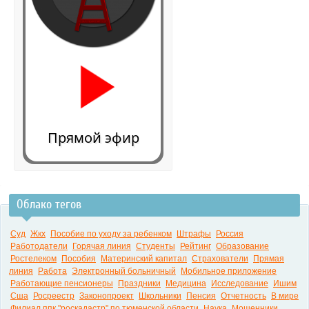
Прямой эфир
Облако тегов
0:00
Суд
Жкх
Пособие по уходу за ребенком
Штрафы
Россия
Работодатели
Горячая линия
Студенты
Рейтинг
Образование
Ростелеком
Пособия
Материнский капитал
Страхователи
Прямая
линия
Работа
Электронный больничный
Мобильное приложение
Работающие пенсионеры
Праздники
Медицина
Исследование
Ишим
Сша
Росреестр
Законопроект
Школьники
Пенсия
Отчетность
В мире
Филиал ппк "роскадастр" по тюменской области
Наука
Мошенники