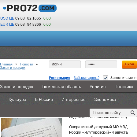
USD ЦБ
09.08
82.1665
0.00
EUR ЦБ
09.08
94.8366
0.00
07
53
По Гринвичу (GMT +5)
Главная
»
Новости
»
Закон и порядок
Регистрация
Забыли пароль?
Запомнить меня
24-летний житель Ялуторовского района
Закон и порядок
Тюменская область
Религия
Политика
Главная
Новости
Объявления
КНИГИ
ВестиNet
совершил кражу
Культура
В России
Интересное
Экономика
Каталоги
9PS
Прочее
8 августа 2014 -
Редакция
Задержанный признал свою вину
Оперативный дежурный МО МВД
России «Ялуторовский» 4 августа