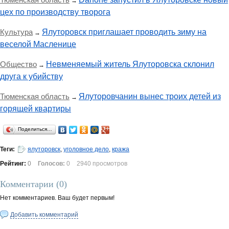
→
цех по производству творога
Культура
Ялуторовск приглашает проводить зиму на
→
веселой Масленице
Общество
Невменяемый житель Ялуторовска склонил
→
друга к убийству
Тюменская область
Ялуторовчанин вынес троих детей из
→
горящей квартиры
Поделиться…
Теги:
ялуторовск
,
уголовное дело
,
кража
Рейтинг:
0
Голосов:
0
2940 просмотров
Комментарии (
0
)
Нет комментариев. Ваш будет первым!
Добавить комментарий