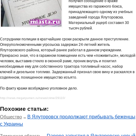
получил сообщение о краже
имущества из гаражного бокса,
принадлежащего одному из учебных
заведений города Ялуторовска.
Материальный ущерб составил 30
тысяч рублей.
Сотрудники полиции в кратчайшие сроки раскрыли данное преступление.
Оперуполномоченными угрозыска задержан 24-летний житель
Ялуторовского района, который ранее работал в данном учреждении.
Прекрасно зная, что в гаражном помещении есть чем «поживиться», молодой
человек, выставив стекло в оконной раме, проник внутрь и похитил
необходимые ему для собственного трактора топливный насос, набор
ключей и дизельное топливо. Задержанный признал свою вину и раскаялся в
содеянном, похищенное имущество изъято.
По факту кражи возбуждено уголовное дело.
http://news.megatyumen.ru/news/crime/29110/
Похожие статьи:
Общество
В Ялуторовск продолжают прибывать беженцы
→
с Украины
Тюменская область
Danone запустил в Ялуторовске новый