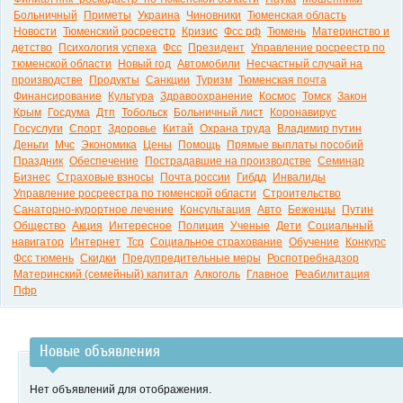
Больничный
Приметы
Украина
Чиновники
Тюменская область
Новости
Тюменский росреестр
Кризис
Фсс рф
Тюмень
Материнство и
детство
Психология успеха
Фсс
Президент
Управление росреестр по
тюменской области
Новый год
Автомобили
Несчастный случай на
производстве
Продукты
Санкции
Туризм
Тюменская почта
Финансирование
Культура
Здравоохранение
Космос
Томск
Закон
Крым
Госдума
Дтп
Тобольск
Больничный лист
Коронавирус
Госуслуги
Спорт
Здоровье
Китай
Охрана труда
Владимир путин
Деньги
Мчс
Экономика
Цены
Помощь
Прямые выплаты пособий
Праздник
Обеспечение
Пострадавшие на производстве
Семинар
Бизнес
Страховые взносы
Почта россии
Гибдд
Инвалиды
Управление росреестра по тюменской области
Строительство
Санаторно-курортное лечение
Консультация
Авто
Беженцы
Путин
Общество
Акция
Интересное
Полиция
Ученые
Дети
Социальный
навигатор
Интернет
Тср
Социальное страхование
Обучение
Конкурс
Фсс тюмень
Скидки
Предупредительные меры
Роспотребнадзор
Материнский (семейный) капитал
Алкоголь
Главное
Реабилитация
Пфр
Новые объявления
Нет объявлений для отображения.