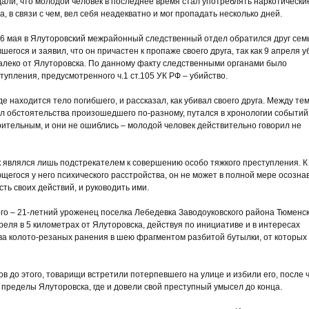
али, что молодой человек в последнее время стал употреблять наркотически
а, в связи с чем, вел себя неадекватно и мог пропадать несколько дней.
6 мая в Ялуторовский межрайонный следственный отдел обратился друг сем
шегося и заявил, что он причастен к пропаже своего друга, так как 9 апреля у
алеко от Ялуторовска. По данному факту следственными органами было
упления, предусмотренного ч.1 ст.105 УК РФ – убийство.
 находится тело погибшего, и рассказал, как убивал своего друга. Между тем
л обстоятельства произошедшего по-разному, путался в хронологии событий
рительным, и они не ошиблись – молодой человек действительно говорил не
 являлся лишь подстрекателем к совершению особо тяжкого преступления. К
ющегося у него психического расстройства, он не может в полной мере осозна
ть своих действий, и руководить ими.
о – 21-летний уроженец поселка Лебедевка Заводоуковского района Тюменс
преля в 5 километрах от Ялуторовска, действуя по инициативе и в интересах
ва колото-резаных ранения в шею фрагментом разбитой бутылки, от которых
ов до этого, товарищи встретили потерпевшего на улице и избили его, после 
 пределы Ялуторовска, где и довели свой преступный умысел до конца.