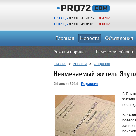
USD ЦБ
07.08
81.4077
+0.4784
EUR ЦБ
07.08
94.0585
+0.8684
Главная
Новости
Объявления
Закон и порядок
Тюменская область
Главная
»
Новости
»
Общество
Невменяемый житель Ялутор
24 июля 2014 -
Редакция
В Ялуто
жителя.
последс
Как соо
потерпе
заявлен
поиско