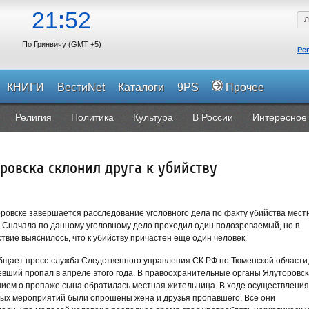
21
52
По Гринвичу (GMT +5)
Ре
КНИГИ
ВестиNet
Каталоги
9PS
Прочее
Религия
Политика
Культура
В России
Интересное
овска склонил друга к убийству
ровске завершается расследование уголовного дела по факту убийства мест
 Сначала по данному уголовному дело проходил один подозреваемый, но в
твие выяснилось, что к убийству причастен еще один человек.
бщает пресс-служба Следственного управления СК РФ по Тюменской области
вший пропал в апреле этого года. В правоохранительные органы Ялуторовск
ием о пропаже сына обратилась местная жительница. В ходе осуществления
вых мероприятий были опрошены жена и друзья пропавшего. Все они