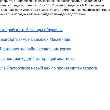
ероприятия, направленные на завершение расследования. Исполнителю
ения, предусмотренного ч.1 ст.105 Уголовного кодекса РФ. В отношении
 о направлении уголовного дела в суд для применения принудительной меры
вания оба молодых человека ожидают, находясь под стражей.
ют прибывать беженцы с Украины
проводить зиму на веселой Масленице
Ялуторовского района совершил кражу
вынес троих детей из горящей квартиры
л в Ялуторовске новый цех по производству творога