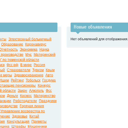
Новые объявления
енты
Электронный больничный
Нет объявлений для отображения
Образование
Коронавирус
Отчетность
Экономика
Наука
 производстве
Мчс
Материнский
р" по тюменской области
мск
Фсс рф
В мире
Россия
ный
Страхователи
Туризм
Крым
е меры
Здравоохранение
Авто
Ишим
Рейтинг
Тобольск
Госдума
отающие пенсионеры
Конкурс
й области
Закон
Алкоголь
Фсс
ком
Деньги
Космос
Материнство
анкции
Работодатели
Праздники
оизводстве
Горячая линия
Управление росреестра по
чение
Здоровье
Китай
бия
Консультация
Приметы
ицина
Штрафы
Мошенники