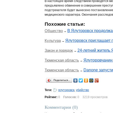
В настоящее время следствием проводятся м
предъявлено обвинение в совершении преступл
подстрекателя будет вынесено постановление
медицинского характера. Окончания расследо
Похожие статьи:
Общество
В Ялуторовск продолжа
→
Культура
Ялуторовск приглашает 
→
Закон и порядок
24-летний житель 
→
Тюменская область
Ялуторовчанин 
→
Тюменская область
Danone запусти
→
Поделиться…
Теги:
ялуторовск
,
убийство
Рейтинг:
0
Голосов:
0
3219 просмотров
Комментарии (
0
)