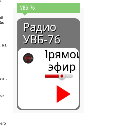
е
УВБ-76
ьи
Радио
бил
УВБ-76
, на
Прямой
эфир
вать
кой
чего
0:00