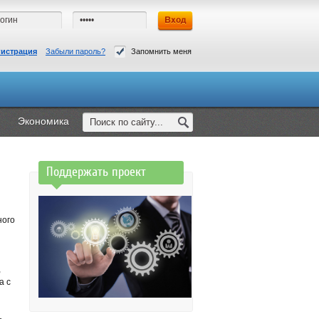
гистрация
Забыли пароль?
Запомнить меня
Экономика
Поддержать проект
ного
,
а с