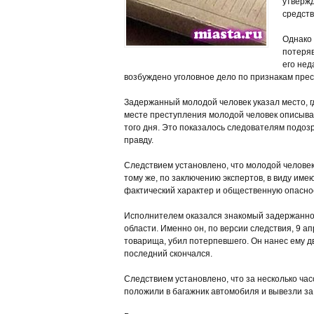
утвержд
средств
Однако 
потеряв
его нед
возбуждено уголовное дело по признакам прест
Задержанный молодой человек указал место, где
месте преступления молодой человек описыва
того дня. Это показалось следователям подоз
правду.
Следствием установлено, что молодой человек
тому же, по заключению экспертов, в виду име
фактический характер и общественную опаснос
Исполнителем оказался знакомый задержанног
области. Именно он, по версии следствия, 9 а
товарища, убил потерпевшего. Он нанес ему д
последний скончался.
Следствием установлено, что за несколько час
положили в багажник автомобиля и вывезли за