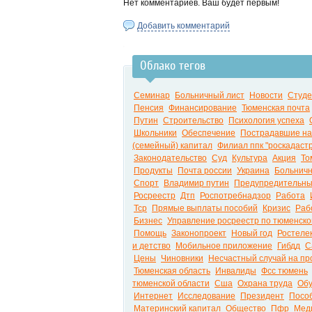
Нет комментариев. Ваш будет первым!
Добавить комментарий
Облако тегов
Семинар
Больничный лист
Новости
Студ
Пенсия
Финансирование
Тюменская почта
Путин
Строительство
Психология успеха
Школьники
Обеспечение
Пострадавшие на
(семейный) капитал
Филиал ппк "роскадаст
Законодательство
Суд
Культура
Акция
То
Продукты
Почта россии
Украина
Больнич
Спорт
Владимир путин
Предупредительны
Росреестр
Дтп
Роспотребнадзор
Работа
Тср
Прямые выплаты пособий
Кризис
Раб
Бизнес
Управление росреестр по тюменско
Помощь
Законопроект
Новый год
Ростеле
и детство
Мобильное приложение
Гибдд
С
Цены
Чиновники
Несчастный случай на пр
Тюменская область
Инвалиды
Фсс тюмень
тюменской области
Сша
Охрана труда
Обу
Интернет
Исследование
Президент
Посо
Материнский капитал
Общество
Пфр
Мед