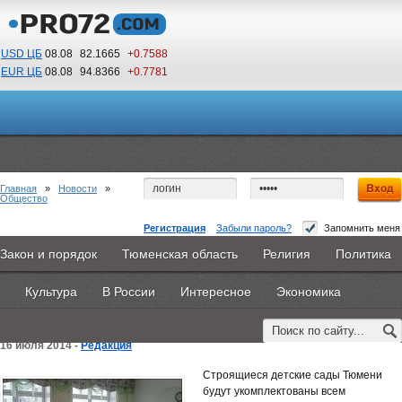
USD ЦБ
08.08
82.1665
+0.7588
EUR ЦБ
08.08
94.8366
+0.7781
16
38
По Гринвичу (GMT +5)
Главная
»
Новости
»
Общество
Регистрация
Забыли пароль?
Запомнить меня
Новые детсады Тюмени укомплектуют
Закон и порядок
Тюменская область
Религия
Политика
Главная
Новости
Объявления
КНИГИ
ВестиNet
современной техникой исключительно
Культура
В России
Интересное
Экономика
Каталоги
9PS
Прочее
российского производства
16 июля 2014 -
Редакция
Строящиеся детские сады Тюмени
будут укомплектованы всем