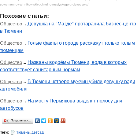
/
sovremennoy-tehnikoy-isklyuchitelno-rossiyskogo-proizvodstva
Похожие статьи:
Общество
Девушка на "Мазде" протаранила бизнес-центр
→
в Тюмени
Общество
Голые факты о городе расскажут только голым
→
тюменцам
Общество
Названы водоёмы Тюмени, вода в которых
→
соответствует санитарным нормам
Общество
В Тюмени четверо мужчин убили девушку ради
→
автомобиля
Общество
На мосту Пермякова выделят полосу для
→
автобусов
Поделиться…
Теги:
тюмень
,
детсад