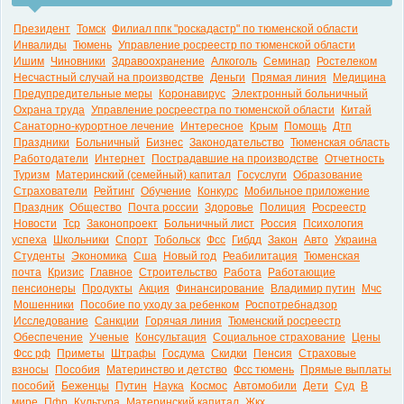
Президент
Томск
Филиал ппк "роскадастр" по тюменской области
Инвалиды
Тюмень
Управление росреестр по тюменской области
Ишим
Чиновники
Здравоохранение
Алкоголь
Семинар
Ростелеком
Несчастный случай на производстве
Деньги
Прямая линия
Медицина
Предупредительные меры
Коронавирус
Электронный больничный
Охрана труда
Управление росреестра по тюменской области
Китай
Санаторно-курортное лечение
Интересное
Крым
Помощь
Дтп
Праздники
Больничный
Бизнес
Законодательство
Тюменская область
Работодатели
Интернет
Пострадавшие на производстве
Отчетность
Туризм
Материнский (семейный) капитал
Госуслуги
Образование
Страхователи
Рейтинг
Обучение
Конкурс
Мобильное приложение
Праздник
Общество
Почта россии
Здоровье
Полиция
Росреестр
Новости
Тср
Законопроект
Больничный лист
Россия
Психология
успеха
Школьники
Спорт
Тобольск
Фсс
Гибдд
Закон
Авто
Украина
Студенты
Экономика
Сша
Новый год
Реабилитация
Тюменская
почта
Кризис
Главное
Строительство
Работа
Работающие
пенсионеры
Продукты
Акция
Финансирование
Владимир путин
Мчс
Мошенники
Пособие по уходу за ребенком
Роспотребнадзор
Исследование
Санкции
Горячая линия
Тюменский росреестр
Обеспечение
Ученые
Консультация
Социальное страхование
Цены
Фсс рф
Приметы
Штрафы
Госдума
Скидки
Пенсия
Страховые
взносы
Пособия
Материнство и детство
Фсс тюмень
Прямые выплаты
пособий
Беженцы
Путин
Наука
Космос
Автомобили
Дети
Суд
В
мире
Пфр
Культура
Материнский капитал
Жкх