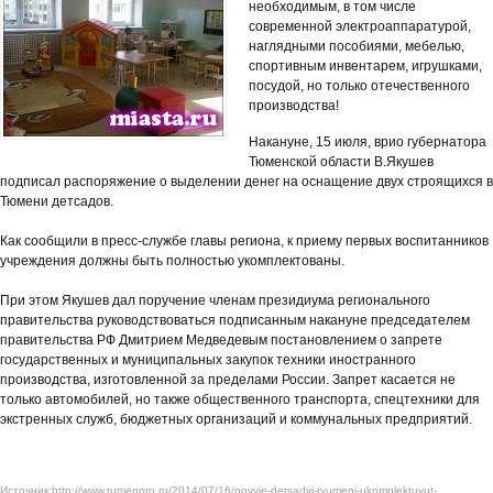
необходимым, в том числе
современной электроаппаратурой,
наглядными пособиями, мебелью,
спортивным инвентарем, игрушками,
посудой, но только отечественного
производства!
Накануне, 15 июля, врио губернатора
Тюменской области В.Якушев
подписал распоряжение о выделении денег на оснащение двух строящихся в
Тюмени детсадов.
Как сообщили в пресс-службе главы региона, к приему первых воспитанников
учреждения должны быть полностью укомплектованы.
При этом Якушев дал поручение членам президиума регионального
правительства руководствоваться подписанным накануне председателем
правительства РФ Дмитрием Медведевым постановлением о запрете
государственных и муниципальных закупок техники иностранного
производства, изготовленной за пределами России. Запрет касается не
только автомобилей, но также общественного транспорта, спецтехники для
экстренных служб, бюджетных организаций и коммунальных предприятий.
Источник:http://www.tumenpro.ru/2014/07/16/novyie-detsadyi-tyumeni-ukomplektuyut-