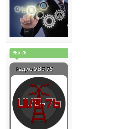
УВБ-76
Радио УВБ-76