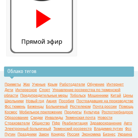
Прямой эфир
Облако тегов
0:00
Приметы
Жкх
Ученые
Крым
Работодатели
Обучение
Интернет
Дети
Интересное
Спорт
Управление росреестра по тюменской
области
Предупредительные меры
Тобольск
Мошенники
Китай
Цены
Школьники
Новый год
Акция
Пособия
Пострадавшие на производстве
Фсс тюмень
Беженцы
Больничный
Ростелеком
Почта россии
Помощь
Космос
Мобильное приложение
Продукты
Культура
Роспотребнадзор
Образование
Скидки
Инвалиды
Тюменская почта
Новости
Страхователи
Общество
Пфр
Реабилитация
Здравоохранение
Авто
Электронный больничный
Тюменский росреестр
Владимир путин
Фсс
Путин
Праздники
Закон
Конкурс
Россия
Экономика
Бизнес
Украина