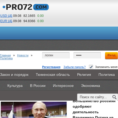
USD ЦБ
09.08
82.1665
0.00
EUR ЦБ
09.08
94.8366
0.00
02
43
По Гринвичу (GMT +5)
Главная
»
Новости
»
Политика
Регистрация
Забыли пароль?
Запомнить меня
Политику Путина одобряют 85% граждан
Закон и порядок
Тюменская область
Религия
Политика
Главная
Новости
Объявления
КНИГИ
ВестиNet
России
Культура
В России
Интересное
Экономика
Каталоги
9PS
Прочее
25 декабря 2014 -
Дмитрий Козырь
Большинство россиян
одобряют
деятельность
Владимира Путина на