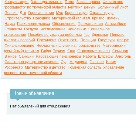
Консультация
Законодательство
Томск
Законопроект
Филиал ппк
"роскадастр" по тюменской области
Рейтинг
Деньги
Больничный лист
Пенсия
Дтп
Горячая линия
Мчс
Коронавирус
Охрана труда
Строительство
Праздник
Материнский капитал
Кризис
Тюмень
Наука
Психология успеха
Обеспечение
Прямая линия
Автомобили
Студенты
Госдума
Исследование
Чиновники
Социальное
страхование
Пособие по уходу за ребенком
Тср
Здоровье
Прямые
выплаты пособий
Президент
Отчетность
Полиция
Госуслуги
Фсс рф
Финансирование
Несчастный случай на производстве
Материнский
(семейный) капитал
Гибдд
Туризм
Сша
Страховые взносы
Семинар
В мире
Санкции
Работающие пенсионеры
Работа
Штрафы
Алкоголь
Санаторно-курортное лечение
Суд
Медицина
Главное
Ишим
Росреестр
Материнство и детство
Тюменская область
Управление
росреестр по тюменской области
Новые объявления
Нет объявлений для отображения.