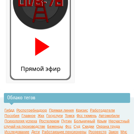
Прямой эфир
Облако тегов
0:00
Гибдд
Роспотребнадзор
Прямая линия
Кризис
Работодатели
Пособия
Главное
Жкх
Госуслуги
Томск
Фсс тюмень
Автомобили
Психология успеха
Ростелеком
Путин
Больничный
Крым
Несчастный
случай на производстве
Беженцы
Фсс
Суд
Скидки
Охрана труда
Исследование
Дети
Работающие пенсионеры
Росреестр
Закон
Мчс