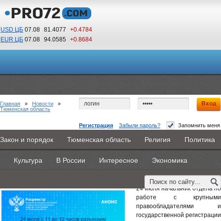
USD ЦБ
07.08
81.4077
+0.4784
EUR ЦБ
07.08
94.0585
+0.8684
03
47
По Гринвичу (GMT +5)
Главная
»
Новости
»
Тюменская область
Регистрация
Забыли пароль?
Запомнить меня
По телефону тюменский Росреестр разъяснит
Закон и порядок
Тюменская область
Религия
Политика
Главная
Новости
Объявления
КНИГИ
ВестиNet
порядок регистрации земельных участков
Культура
В России
Интересное
Экономика
Каталоги
9PS
Прочее
22 июля 2025 -
Наталья Белякова
24 июля начальник отдела по
работе с крупными
правообладателями и
государственной регистрации