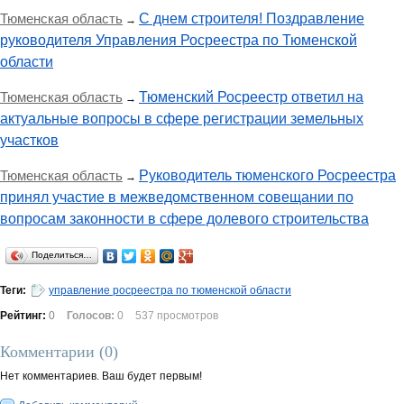
Тюменская область
С днем строителя! Поздравление
→
руководителя Управления Росреестра по Тюменской
области
Тюменская область
Тюменский Росреестр ответил на
→
актуальные вопросы в сфере регистрации земельных
участков
Тюменская область
Руководитель тюменского Росреестра
→
принял участие в межведомственном совещании по
вопросам законности в сфере долевого строительства
Поделиться…
Теги:
управление росреестра по тюменской области
Рейтинг:
0
Голосов:
0
537 просмотров
Комментарии (
0
)
Нет комментариев. Ваш будет первым!