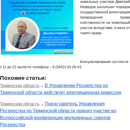
земельных участков Дмитрий
Нефедов разъяснит порядок
государственной регистрации
прекращения права
собственности на земельный
участок вследствие отказа от
такого права.
Консультирование состоится
с 11 до 12 часов по телефону – 8 (3452) 43-28-43.
Похожие статьи:
Тюменская область
В Управлении Росреестра по
→
Тюменской области действует апелляционная комиссия
Тюменская область
Представитель Управления
→
Росреестра по Тюменской области принял участие во
Всероссийской конференции молодежных советов
Росреестра