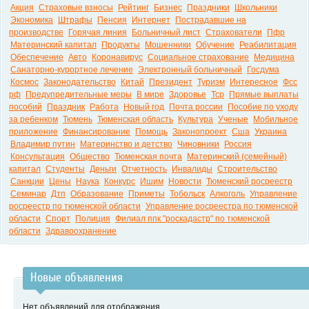
Акция
Страховые взносы
Рейтинг
Бизнес
Праздники
Школьники
Экономика
Штрафы
Пенсия
Интернет
Пострадавшие на
производстве
Горячая линия
Больничный лист
Страхователи
Пфр
Материнский капитал
Продукты
Мошенники
Обучение
Реабилитация
Обеспечение
Авто
Коронавирус
Социальное страхование
Медицина
Санаторно-курортное лечение
Электронный больничный
Госдума
Космос
Законодательство
Китай
Президент
Туризм
Интересное
Фсс
рф
Предупредительные меры
В мире
Здоровье
Тср
Прямые выплаты
пособий
Праздник
Работа
Новый год
Почта россии
Пособие по уходу
за ребенком
Тюмень
Тюменская область
Культура
Ученые
Мобильное
приложение
Финансирование
Помощь
Законопроект
Сша
Украина
Владимир путин
Материнство и детство
Чиновники
Россия
Консультация
Общество
Тюменская почта
Материнский (семейный)
капитал
Студенты
Деньги
Отчетность
Инвалиды
Строительство
Санкции
Цены
Наука
Конкурс
Ишим
Новости
Тюменский росреестр
Семинар
Дтп
Образование
Приметы
Тобольск
Алкоголь
Управление
росреестр по тюменской области
Управление росреестра по тюменской
области
Спорт
Полиция
Филиал ппк "роскадастр" по тюменской
области
Здравоохранение
Новые объявления
Нет объявлений для отображения.