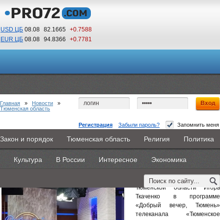
USD ЦБ
08.08
82.1665
+0.7588
EUR ЦБ
08.08
94.8366
+0.7781
08
21
По Гринвичу (GMT +5)
Главная
»
Новости
»
Тюменская область
Регистрация
Забыли пароль?
Запомнить меня
Тюменцам напомнили: построил – оформи!
Закон и порядок
Тюменская область
Религия
Политика
Главная
Новости
Объявления
КНИГИ
ВестиNet
26 мая 2026 -
Наталья Белякова
Культура
В России
Интересное
Экономика
Каталоги
9PS
Прочее
Заместитель руководителя
Управления Росреестра по
Тюменской области Игорь
Ткаченко в программе
«Добрый вечер, Тюмень»
телеканала «Тюменское