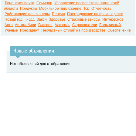
Тюменская почта
Семинар
Управление росреестр по тюменской
области
Продукты
Мобильное приложение
Тср
Отчетность
Работающие пенсионеры
Пенсия
Пострадавшие на производстве
Новый год
Гибдд
Закон
Здоровье
Страховые взносы
Интересное
Авто
Автомобили
Главное
Алкоголь
Страхователи
Больничный
Ученые
Президент
Несчастный случай на производстве
Обеспечение
Новые объявления
Нет объявлений для отображения.