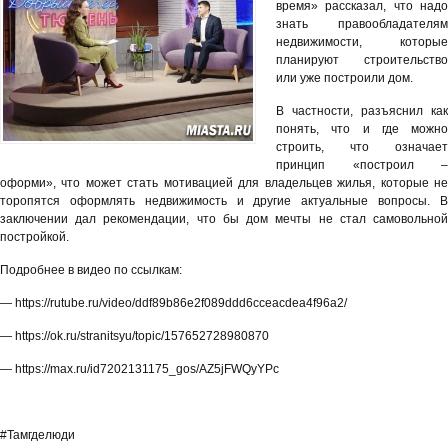
время» рассказал, что надо
знать правообладателям
недвижимости, которые
планируют строительство
или уже построили дом.
В частности, разъяснил как
понять, что и где можно
строить, что означает
принцип «построил –
оформи», что может стать мотивацией для владельцев жилья, которые не
торопятся оформлять недвижимость и другие актуальные вопросы. В
заключении дал рекомендации, что бы дом мечты не стал самовольной
постройкой.
Подробнее в видео по ссылкам:
— https://rutube.ru/video/ddf89b86e2f089ddd6cceacdea4f96a2/
— https://ok.ru/stranitsyu/topic/157652728980870
— https://max.ru/id7202131175_gos/AZ5jFWQyYPc
#Тамгделюди