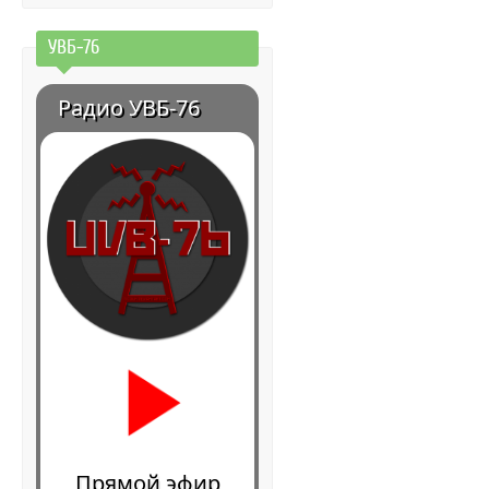
УВБ-76
Радио УВБ-76
Прямой эфир