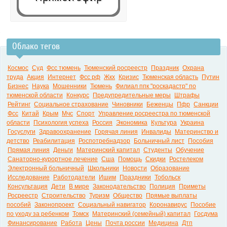
Облако тегов
0:00
Космос
Суд
Фсс тюмень
Тюменский росреестр
Праздник
Охрана
труда
Акция
Интернет
Фсс рф
Жкх
Кризис
Тюменская область
Путин
Бизнес
Наука
Мошенники
Тюмень
Филиал ппк "роскадастр" по
тюменской области
Конкурс
Предупредительные меры
Штрафы
Рейтинг
Социальное страхование
Чиновники
Беженцы
Пфр
Санкции
Фсс
Китай
Крым
Мчс
Спорт
Управление росреестра по тюменской
области
Психология успеха
Россия
Экономика
Культура
Украина
Госуслуги
Здравоохранение
Горячая линия
Инвалиды
Материнство и
детство
Реабилитация
Роспотребнадзор
Больничный лист
Пособия
Прямая линия
Деньги
Материнский капитал
Студенты
Обучение
Санаторно-курортное лечение
Сша
Помощь
Скидки
Ростелеком
Электронный больничный
Школьники
Новости
Образование
Исследование
Работодатели
Ишим
Праздники
Тобольск
Консультация
Дети
В мире
Законодательство
Полиция
Приметы
Росреестр
Строительство
Туризм
Общество
Прямые выплаты
пособий
Законопроект
Социальный навигатор
Коронавирус
Пособие
по уходу за ребенком
Томск
Материнский (семейный) капитал
Госдума
Финансирование
Работа
Цены
Почта россии
Медицина
Дтп