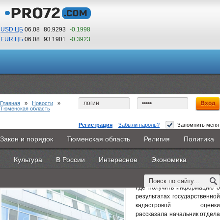
USD ЦБ
06.08
80.9293
-0.1998
EUR ЦБ
06.08
93.1901
-0.3923
03
43
По Гринвичу (GMT +5)
Главная
»
Новости
»
Тюменская область
Регистрация
Забыли пароль?
Запомнить меня
Тюменцам разъяснили, где получить
Закон и порядок
Тюменская область
Религия
Политика
Главная
Новости
Объявления
КНИГИ
ВестиNet
информацию о ГКО
Культура
В России
Интересное
Экономика
Каталоги
9PS
Прочее
11 июля 2025 -
Наталья Белякова
Где получить информацию о
результатах государственной
кадастровой оценки
рассказала начальник отдела