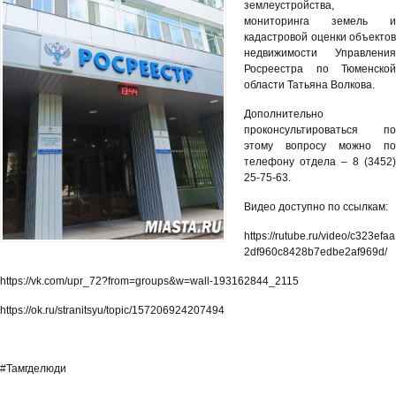
землеустройства,
мониторинга земель и
кадастровой оценки объектов
недвижимости Управления
Росреестра по Тюменской
области Татьяна Волкова.
Дополнительно
проконсультироваться по
этому вопросу можно по
телефону отдела – 8 (3452)
25-75-63.
Видео доступно по ссылкам:
https://rutube.ru/video/c323efaa
2df960c8428b7edbe2af969d/
https://vk.com/upr_72?from=groups&w=wall-193162844_2115
https://ok.ru/stranitsyu/topic/157206924207494
#Тамгделюди