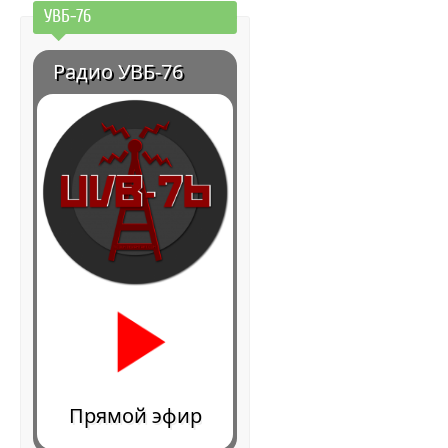
УВБ-76
Радио УВБ-76
Прямой эфир