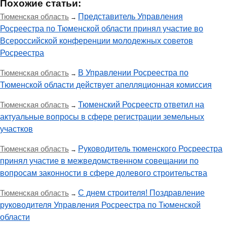
Похожие статьи:
Тюменская область
Представитель Управления
→
Росреестра по Тюменской области принял участие во
Всероссийской конференции молодежных советов
Росреестра
Тюменская область
В Управлении Росреестра по
→
Тюменской области действует апелляционная комиссия
Тюменская область
Тюменский Росреестр ответил на
→
актуальные вопросы в сфере регистрации земельных
участков
Тюменская область
Руководитель тюменского Росреестра
→
принял участие в межведомственном совещании по
вопросам законности в сфере долевого строительства
Тюменская область
С днем строителя! Поздравление
→
руководителя Управления Росреестра по Тюменской
области