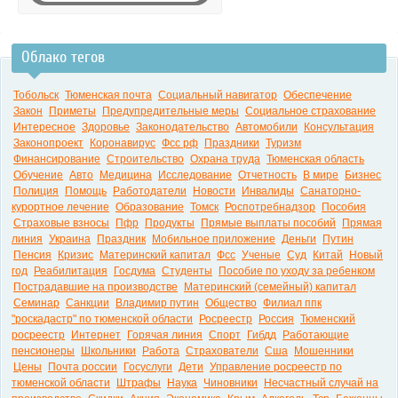
Облако тегов
0:00
Тобольск
Тюменская почта
Социальный навигатор
Обеспечение
Закон
Приметы
Предупредительные меры
Социальное страхование
Интересное
Здоровье
Законодательство
Автомобили
Консультация
Законопроект
Коронавирус
Фсс рф
Праздники
Туризм
Финансирование
Строительство
Охрана труда
Тюменская область
Обучение
Авто
Медицина
Исследование
Отчетность
В мире
Бизнес
Полиция
Помощь
Работодатели
Новости
Инвалиды
Санаторно-
курортное лечение
Образование
Томск
Роспотребнадзор
Пособия
Страховые взносы
Пфр
Продукты
Прямые выплаты пособий
Прямая
линия
Украина
Праздник
Мобильное приложение
Деньги
Путин
Пенсия
Кризис
Материнский капитал
Фсс
Ученые
Суд
Китай
Новый
год
Реабилитация
Госдума
Студенты
Пособие по уходу за ребенком
Пострадавшие на производстве
Материнский (семейный) капитал
Семинар
Санкции
Владимир путин
Общество
Филиал ппк
"роскадастр" по тюменской области
Росреестр
Россия
Тюменский
росреестр
Интернет
Горячая линия
Спорт
Гибдд
Работающие
пенсионеры
Школьники
Работа
Страхователи
Сша
Мошенники
Цены
Почта россии
Госуслуги
Дети
Управление росреестр по
тюменской области
Штрафы
Наука
Чиновники
Несчастный случай на