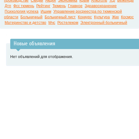
производстве
Скидки
Акция
Экономика
Крым
Алкоголь
Тср
Беженцы
Дтп
Фсс тюмень
Рейтинг
Тюмень
Главное
Здравоохранение
Психология успеха
Ишим
Управление росреестра по тюменской
области
Больничный
Больничный лист
Конкурс
Культура
Жкх
Космос
Материнство и детство
Мчс
Ростелеком
Электронный больничный
Новые объявления
Нет объявлений для отображения.