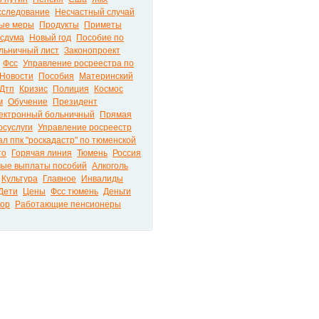
сследование
Несчастный случай
ые меры
Продукты
Приметы
осдума
Новый год
Пособие по
льничный лист
Законопроект
Фсс
Управление росреестра по
Новости
Пособия
Материнский
Дтп
Кризис
Полиция
Космос
м
Обучение
Президент
ектронный больничный
Прямая
осуслуги
Управление росреестр
л ппк "роскадастр" по тюменской
то
Горячая линия
Тюмень
Россия
ые выплаты пособий
Алкоголь
Культура
Главное
Инвалиды
Дети
Цены
Фсс тюмень
Деньги
зор
Работающие пенсионеры