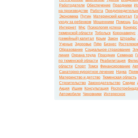
Работодатели
Обеспечение
Праздники
И
на производстве
Работа
Предупредительн
Экономика
Путин
Материнский капитал
Г
уходу за ребенком
Мошенники
Помощь
Бо
Интернет
Мчс
Психология успеха
Конкурс
тюменской области
Тобольск
Коронавирус
(семейный) капитал
Крым
Закон
Штрафы
Ученые
Здоровье
Пфр
Бизнес
Ростелеко
Образование
Социальное страхование
Эл
линия
Охрана труда
Праздник
Семинар
Г
по тюменской области
Реабилитация
Филиа
области
Спорт
Томск
Финансирование
Ав
Санаторно-курортное лечение
Наука
Прям
Материнство и детство
Тюменская область
Строительство
Законодательство
Скидки
Акция
Ишим
Консультация
Роспотребнад
Автомобили
Чиновники
Интересное