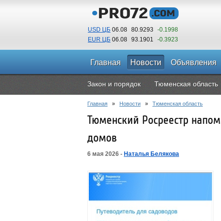
USD ЦБ
06.08
80.9293
-0.1998
EUR ЦБ
06.08
93.1901
-0.3923
Главная
Новости
Объявления
Закон и порядок
Тюменская область
Главная
»
Новости
»
Тюменская область
Тюменский Росреестр напом
домов
6 мая 2026 -
Наталья Белякова