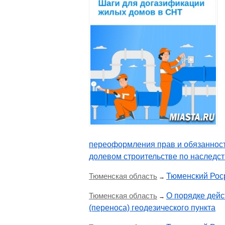
переоформления прав и обязанносте
долевом строительстве по наследст
Тюменская область
Тюменский Роср
→
Тюменская область
О порядке дейс
→
(переноса) геодезического пункта