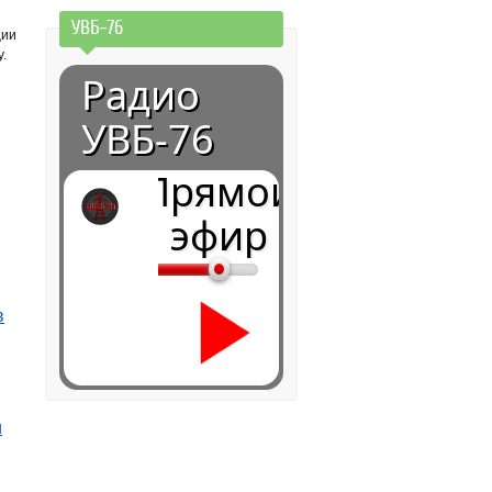
УВБ-76
ции
.
Радио
УВБ-76
Прямой
эфир
в
и
0:00