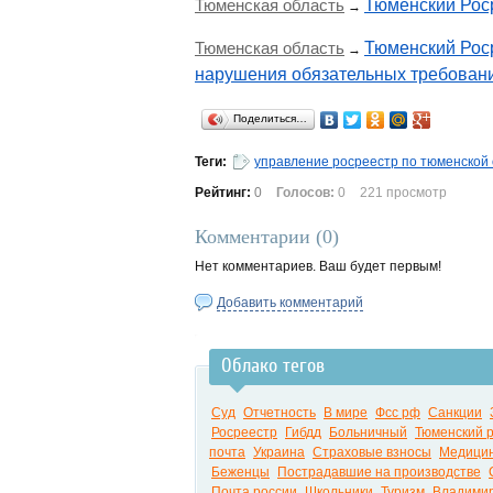
Тюменская область
Тюменский Роср
→
Тюменская область
Тюменский Рос
→
нарушения обязательных требован
Поделиться…
Теги:
управление росреестр по тюменской
Рейтинг:
0
Голосов:
0
221 просмотр
Комментарии (
0
)
Нет комментариев. Ваш будет первым!
Добавить комментарий
Облако тегов
Суд
Отчетность
В мире
Фсс рф
Санкции
Росреестр
Гибдд
Больничный
Тюменский 
почта
Украина
Страховые взносы
Медици
Беженцы
Пострадавшие на производстве
Почта россии
Школьники
Туризм
Владимир