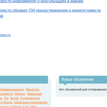
еестр информирует о консультациях в январе
реестр объявил 704 предостережения о недопустимости
ий
 области
Новые объявления
Здравоохранение
Общество
Нет объявлений для отображения
росреестр
Рейтинг
Тюменская
на
Тср
Китай
Страхователи
Студенты
Мобильное приложение
 путин
Пенсия
Сша
Жкх