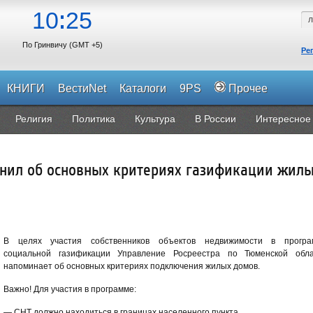
10
25
По Гринвичу (GMT +5)
Ре
КНИГИ
ВестиNet
Каталоги
9PS
Прочее
Религия
Политика
Культура
В России
Интересное
нил об основных критериях газификации жил
В целях участия собственников объектов недвижимости в програ
социальной газификации Управление Росреестра по Тюменской обла
напоминает об основных критериях подключения жилых домов.
Важно! Для участия в программе:
— СНТ должно находиться в границах населенного пункта.