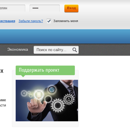
гистрация
Забыли пароль?
Запомнить меня
Экономика
ых
Поддержать проект
мме
сти