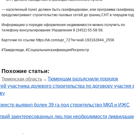
— населенный пункт должен быть газифицирован, или программа газифика
предусматривает строительство газовых сетей до границ СНТ в текущем году
Информацию о порядке оформления недвижимости можно получить по
телефону консультирования Управления 8 (3452) 55-58-58.
Карточки по ссылке https://vk.com/upr_72?w=wall-193162844_2556
#Тамгделюди, #СоциальнаягазификацияРосреестр
Похожие статьи:
Тюменская область
Тюменцам разъяснили порядок
→
й участника долевого строительства по договору участия 
ву
еестр выявил более 39 га под строительство МКД и ИЖС
твий заинтересованных лиц при необходимости ликвидаци