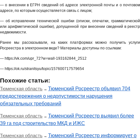
— о внесении в ЕГРН сведений об адресе электронной почты и о почтовом
адресе, по которым осуществляется связь с лицом;
— об исправлении технической ошибки (описки, опечатки, грамматической
или арифметической ошибки), допущенной при внесении сведений в реестр
недвижимости.
Ранее мы рассказывали, на каких платформах можно получить услуги
Росреестра в электронном виде? Материалы доступны по ссылкам:
— https://vk.com/upr_72?w=wall-193162844_2512
— https://ok.ru/stranitsyu/topic/157600717579654
Похожие статьи:
Тюменская область
Тюменский Росреестр объявил 704
→
предостережения о недопустимости нарушения
обязательных требований
Тюменская область
Тюменский Росреестр выявил более
→
39 га под строительство МКД и ИЖС
Тюменская область
Тюменский Росреестр информирует о
→