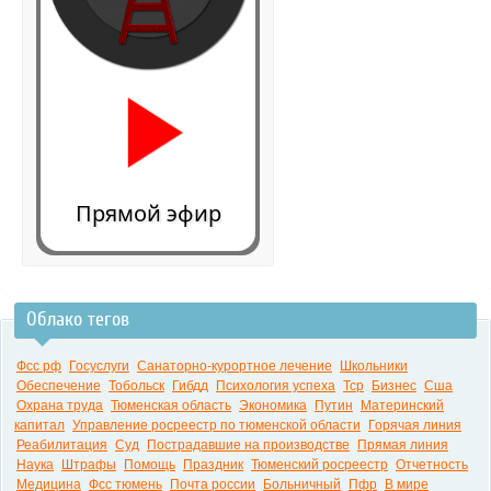
Прямой эфир
Облако тегов
0:00
Фсс рф
Госуслуги
Санаторно-курортное лечение
Школьники
Обеспечение
Тобольск
Гибдд
Психология успеха
Тср
Бизнес
Сша
Охрана труда
Тюменская область
Экономика
Путин
Материнский
капитал
Управление росреестр по тюменской области
Горячая линия
Реабилитация
Суд
Пострадавшие на производстве
Прямая линия
Наука
Штрафы
Помощь
Праздник
Тюменский росреестр
Отчетность
Медицина
Фсс тюмень
Почта россии
Больничный
Пфр
В мире