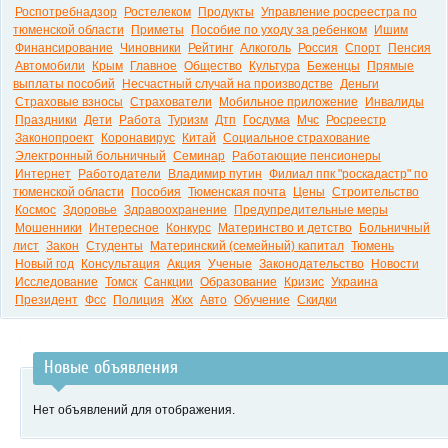
Роспотребнадзор
Ростелеком
Продукты
Управление росреестра по
тюменской области
Приметы
Пособие по уходу за ребенком
Ишим
Финансирование
Чиновники
Рейтинг
Алкоголь
Россия
Спорт
Пенсия
Автомобили
Крым
Главное
Общество
Культура
Беженцы
Прямые
выплаты пособий
Несчастный случай на производстве
Деньги
Страховые взносы
Страхователи
Мобильное приложение
Инвалиды
Праздники
Дети
Работа
Туризм
Дтп
Госдума
Мчс
Росреестр
Законопроект
Коронавирус
Китай
Социальное страхование
Электронный больничный
Семинар
Работающие пенсионеры
Интернет
Работодатели
Владимир путин
Филиал ппк "роскадастр" по
тюменской области
Пособия
Тюменская почта
Цены
Строительство
Космос
Здоровье
Здравоохранение
Предупредительные меры
Мошенники
Интересное
Конкурс
Материнство и детство
Больничный
лист
Закон
Студенты
Материнский (семейный) капитал
Тюмень
Новый год
Консультация
Акция
Ученые
Законодательство
Новости
Исследование
Томск
Санкции
Образование
Кризис
Украина
Президент
Фсс
Полиция
Жкх
Авто
Обучение
Скидки
Новые объявления
Нет объявлений для отображения.