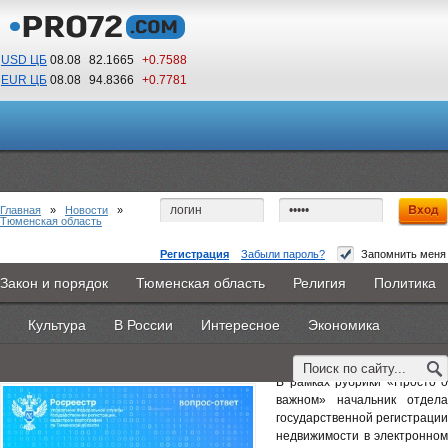
USD ЦБ
08.08
82.1665
+0.7588
EUR ЦБ
08.08
94.8366
+0.7781
21
36
По Гринвичу (GMT +5)
Главная
»
Новости
»
Тюменская область
Регистрация
Забыли пароль?
Запомнить меня
Тюменский Росреестр: порядок получения
Закон и порядок
Тюменская область
Религия
Политика
Главная
Новости
Объявления
КНИГИ
ВестиNet
УКЭП
Культура
В России
Интересное
Экономика
Каталоги
9PS
Прочее
16 апреля 2026 -
Наталья Белякова
В рамках рубрики «Просто о
важном» начальник отдела
государственной регистрации
недвижимости в электронном