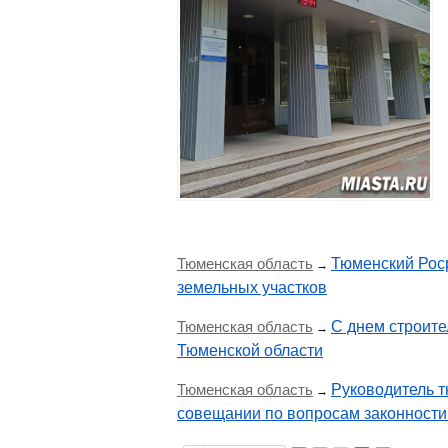
Тюменская область
Тюменский Роср
→
земельных участков
Тюменская область
С днем строите
→
Тюменской области
Тюменская область
Руководитель 
→
совещании по вопросам законности