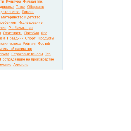
сти
Культура
Филиал ппк
доровье
Томск
Общество
одательство
Тюмень
Материнство и детство
 ребенком
Исследование
утин
Реабилитация
ы
Отчетность
Пособия
Фсс
изм
Праздник
Спорт
Продукты
логия успеха
Рейтинг
Фсс рф
иальный навигатор
почта
Страховые взносы
Тср
Пострадавшие на производстве
ожение
Алкоголь
ира на портале PRO72.RU © 2026