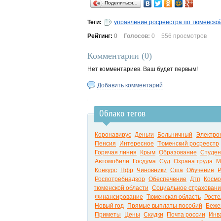
Поделиться…
Теги:
управление росреестра по тюменско
Рейтинг:
0
Голосов:
0
556 просмотров
Комментарии (
0
)
Нет комментариев. Ваш будет первым!
Добавить комментарий
Облако тегов
Коронавирус
Деньги
Больничный
Электро
Пенсия
Интересное
Тюменский росреестр
Горячая линия
Крым
Образование
Студе
Автомобили
Госдума
Суд
Охрана труда
М
Конкурс
Пфр
Чиновники
Сша
Обучение
Р
Роспотребнадзор
Обеспечение
Дтп
Космо
тюменской области
Социальное страхован
Финансирование
Тюменская область
Росте
Новый год
Прямые выплаты пособий
Беже
Приметы
Цены
Скидки
Почта россии
Инв