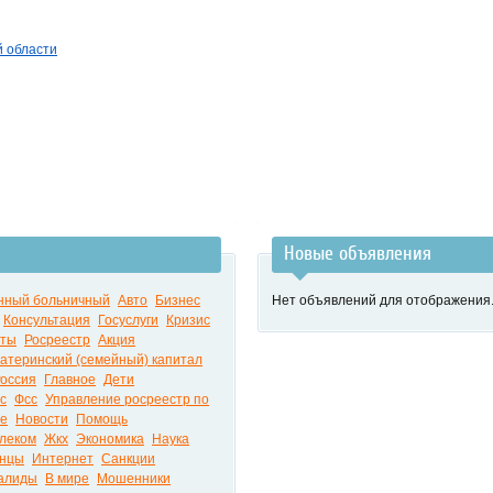
й области
Новые объявления
нный больничный
Авто
Бизнес
Нет объявлений для отображения
Консультация
Госуслуги
Кризис
нты
Росреестр
Акция
атеринский (семейный) капитал
оссия
Главное
Дети
с
Фсс
Управление росреестр по
ие
Новости
Помощь
леком
Жкх
Экономика
Наука
нцы
Интернет
Санкции
алиды
В мире
Мошенники