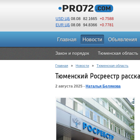
USD ЦБ
08.08
82.1665
+0.7588
EUR ЦБ
08.08
94.8366
+0.7781
Главная
Новости
Объявления
Закон и порядок
Тюменская область
Главная
»
Новости
»
Тюменская область
Тюменский Росреестр расска
2 августа 2025 -
Наталья Белякова