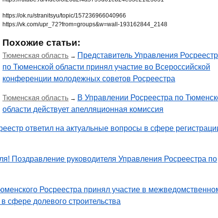
https://ok.ru/stranitsyu/topic/157236966040966
https://vk.com/upr_72?from=groups&w=wall-193162844_2148
Похожие статьи:
Тюменская область
Представитель Управления Росреест
→
по Тюменской области принял участие во Всероссийской
конференции молодежных советов Росреестра
Тюменская область
В Управлении Росреестра по Тюменск
→
области действует апелляционная комиссия
еестр ответил на актуальные вопросы в сфере регистраци
ля! Поздравление руководителя Управления Росреестра по
тюменского Росреестра принял участие в межведомственно
 в сфере долевого строительства