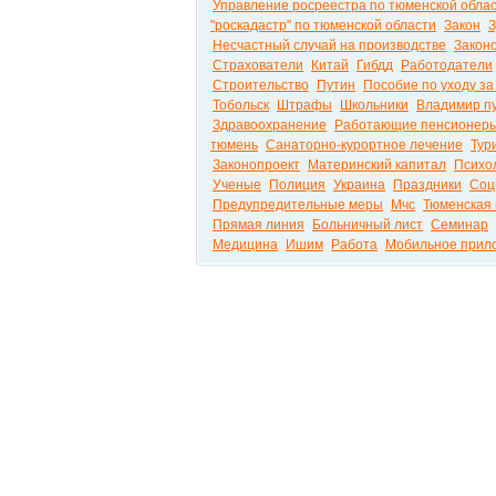
Управление росреестра по тюменской обла
"роскадастр" по тюменской области
Закон
З
Несчастный случай на производстве
Закон
Страхователи
Китай
Гибдд
Работодатели
Строительство
Путин
Пособие по уходу за
Тобольск
Штрафы
Школьники
Владимир п
Здравоохранение
Работающие пенсионер
тюмень
Санаторно-курортное лечение
Тур
Законопроект
Материнский капитал
Психо
Ученые
Полиция
Украина
Праздники
Соц
Предупредительные меры
Мчс
Тюменская 
Прямая линия
Больничный лист
Семинар
Медицина
Ишим
Работа
Мобильное прил
Вести.net Все актуальные новости России и м