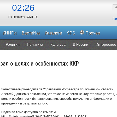
02
26
По Гринвичу (GMT +5)
Ре
КНИГИ
ВестиNet
Каталоги
9PS
Прочее
Религия
Политика
Культура
В России
Интересное
зал о целях и особенностях ККР
Заместитель руководителя Управления Росреестра по Тюменской области
Алексей Дашкевич разъяснил, что такое комплексные кадастровые работы, 
цели и особенности финансирования, способы получения информации о
проведении и результатах ККР.
Видео по теме доступно по ссылкам:
https://rutube.ru/video/8f26d2f4a5759d61eb24e33e21f23031