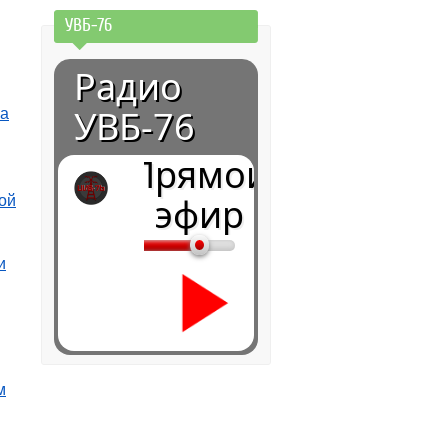
УВБ-76
Радио
УВБ-76
ра
Прямой
эфир
ой
и
м
0:00