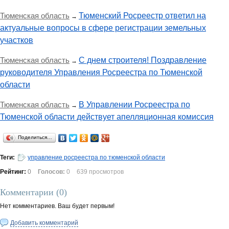
Тюменская область
Тюменский Росреестр ответил на
→
актуальные вопросы в сфере регистрации земельных
участков
Тюменская область
С днем строителя! Поздравление
→
руководителя Управления Росреестра по Тюменской
области
Тюменская область
В Управлении Росреестра по
→
Тюменской области действует апелляционная комиссия
Поделиться…
Теги:
управление росреестра по тюменской области
Рейтинг:
0
Голосов:
0
639 просмотров
Комментарии (
0
)
Нет комментариев. Ваш будет первым!
Добавить комментарий