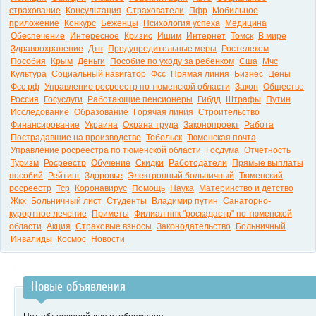
страхование
Консультация
Страхователи
Пфр
Мобильное
приложение
Конкурс
Беженцы
Психология успеха
Медицина
Обеспечение
Интересное
Кризис
Ишим
Интернет
Томск
В мире
Здравоохранение
Дтп
Предупредительные меры
Ростелеком
Пособия
Крым
Деньги
Пособие по уходу за ребенком
Сша
Мчс
Культура
Социальный навигатор
Фсс
Прямая линия
Бизнес
Цены
Фсс рф
Управление росреестр по тюменской области
Закон
Общество
Россия
Госуслуги
Работающие пенсионеры
Гибдд
Штрафы
Путин
Исследование
Образование
Горячая линия
Строительство
Финансирование
Украина
Охрана труда
Законопроект
Работа
Пострадавшие на производстве
Тобольск
Тюменская почта
Управление росреестра по тюменской области
Госдума
Отчетность
Туризм
Росреестр
Обучение
Скидки
Работодатели
Прямые выплаты
пособий
Рейтинг
Здоровье
Электронный больничный
Тюменский
росреестр
Тср
Коронавирус
Помощь
Наука
Материнство и детство
Жкх
Больничный лист
Студенты
Владимир путин
Санаторно-
курортное лечение
Приметы
Филиал ппк "роскадастр" по тюменской
области
Акция
Страховые взносы
Законодательство
Больничный
Инвалиды
Космос
Новости
Новые объявления