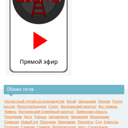
Прямой эфир
Облако тегов
0:00
Несчастный случай на производстве
Китай
Школьники
Пенсия
Почта
россии
Роспотребнадзор
Спорт
Материнский капитал
Фсс тюмень
Тюмень
Материнский (семейный) капитал
Тюменская область
Праздники
Дети
Ученые
Автомобили
Чиновники
Мошенники
Семинар
Новый год
Праздник
Экономика
Продукты
Суд
Алкоголь
Полиция
Санкции
Главное
Реабилитация
Авто
Социальное