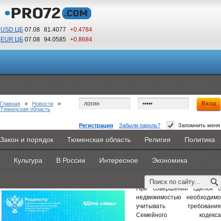
USD ЦБ
07.08
81.4077
+0.4784
EUR ЦБ
07.08
94.0585
+0.8684
00
33
По Гринвичу (GMT +5)
Главная
»
Новости
»
Тюменская область
Регистрация
Забыли пароль?
Запомнить меня
Тюменский Росреестр разъясняет особенности
Закон и порядок
Тюменская область
Религия
Политика
Главная
Новости
Объявления
КНИГИ
ВестиNet
обращения с недвижимостью в семье
Культура
В России
Интересное
Экономика
Каталоги
9PS
Прочее
9 июля 2025 -
Наталья Белякова
При совершении сделок с
недвижимостью необходимо
учитывать требования
Семейного кодекса