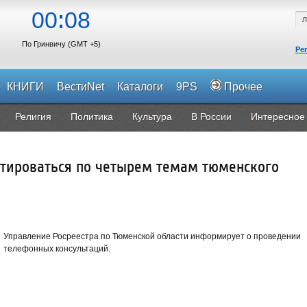
00
08
По Гринвичу (GMT +5)
Ре
КНИГИ
ВестиNet
Каталоги
9PS
Прочее
Религия
Политика
Культура
В России
Интересное
ьтироваться по четырем темам тюменского
Управление Росреестра по Тюменской области информирует о проведении
телефонных консультаций.