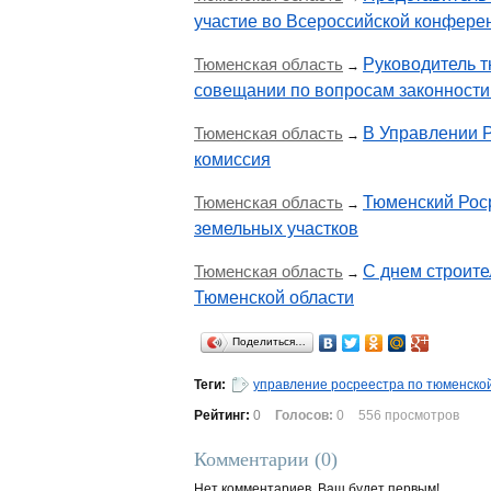
участие во Всероссийской конфере
Тюменская область
Руководитель 
→
совещании по вопросам законности
Тюменская область
В Управлении Р
→
комиссия
Тюменская область
Тюменский Роср
→
земельных участков
Тюменская область
С днем строите
→
Тюменской области
Поделиться…
Теги:
управление росреестра по тюменско
Рейтинг:
0
Голосов:
0
556 просмотров
Комментарии (
0
)
Нет комментариев. Ваш будет первым!