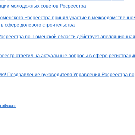
нции молодежных советов Росреестра
тюменского Росреестра принял участие в межведомственно
 в сфере долевого строительства
осреестра по Тюменской области действует апелляционна
еестр ответил на актуальные вопросы в сфере регистраци
ля! Поздравление руководителя Управления Росреестра по
й области