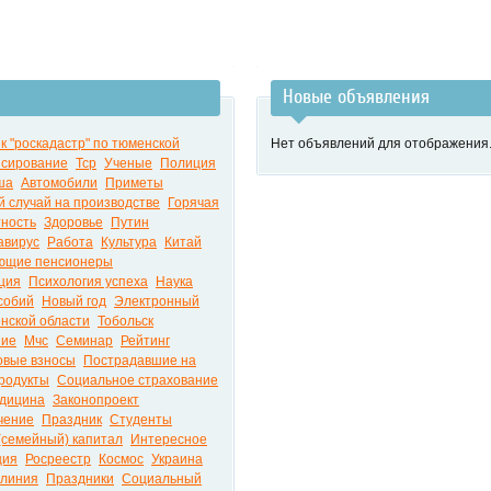
Новые объявления
к "роскадастр" по тюменской
Нет объявлений для отображения
сирование
Тср
Ученые
Полиция
ша
Автомобили
Приметы
 случай на производстве
Горячая
ность
Здоровье
Путин
авирус
Работа
Культура
Китай
ющие пенсионеры
ция
Психология успеха
Наука
собий
Новый год
Электронный
нской области
Тобольск
ние
Мчс
Семинар
Рейтинг
овые взносы
Пострадавшие на
родукты
Социальное страхование
дицина
Законопроект
чение
Праздник
Студенты
(семейный) капитал
Интересное
ция
Росреестр
Космос
Украина
 линия
Праздники
Социальный