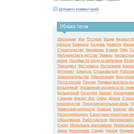
Добавить комментарий
Облако тегов
Школьники
Жкх
Пособия
Ишим
Филиал пп
области
Беженцы
Госдума
Новости
Финан
Строительство
Чиновники
В мире
Пфр
С
Материнство и детство
Тюмень
Несчастный
линия
Пособие по уходу за ребенком
Отчет
Президент
Фсс тюмень
Ростелеком
Корон
Интернет
Алкоголь
Страхователи
Работа
Законодательство
Обеспечение
Консульта
Почта россии
Пенсия
Прямые выплаты по
больничный
Управление росреестр по тюме
Больничный
Госуслуги
Бизнес
Исследова
Санкции
Кризис
Фсс
Гибдд
Деньги
Страх
производстве
Предупредительные меры
П
Тюменский росреестр
Помощь
Конкурс
Ме
Роспотребнадзор
Санаторно-курортное ле
Образование
Работодатели
Материнский 
Спорт
Мобильное приложение
Реабилита
Закон
Мошенники
Скидки
Туризм
Прямая