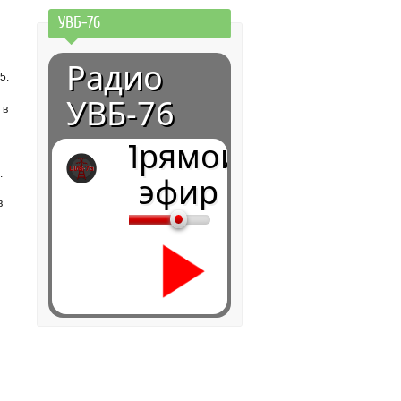
УВБ-76
Радио
5.
УВБ-76
 в
Прямой
.
эфир
в
0:00