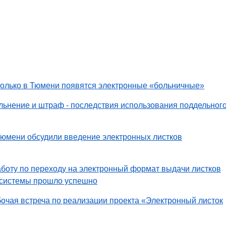
только в Тюмени появятся электронные «больничные»
льнение и штраф - последствия использования поддельног
Тюмени обсудили введение электронных листков
боту по переходу на электронный формат выдачи листков
 системы прошло успешно
очая встреча по реализации проекта «Электронный листок