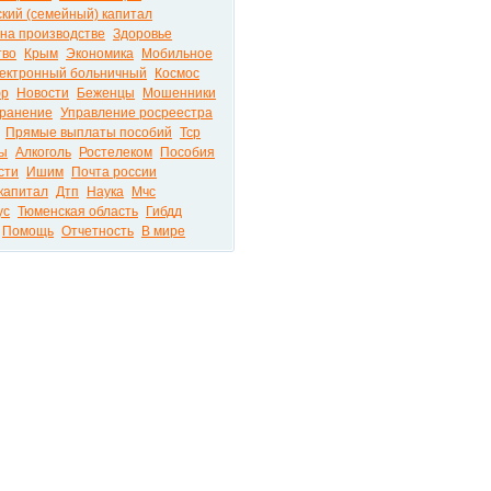
кий (семейный) капитал
 на производстве
Здоровье
тво
Крым
Экономика
Мобильное
ектронный больничный
Космос
р
Новости
Беженцы
Мошенники
ранение
Управление росреестра
Прямые выплаты пособий
Тср
сы
Алкоголь
Ростелеком
Пособия
сти
Ишим
Почта россии
капитал
Дтп
Наука
Мчс
ус
Тюменская область
Гибдд
Помощь
Отчетность
В мире
ира на портале PRO72.RU © 2026