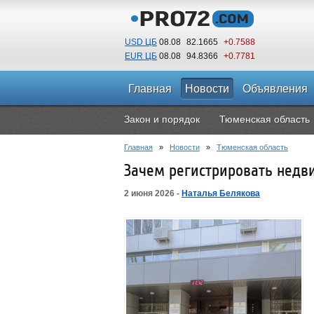
USD ЦБ
08.08
82.1665
+0.7588
EUR ЦБ
08.08
94.8366
+0.7781
Главная
Новости
Объявления
Закон и порядок
Тюменская область
Главная
»
Новости
»
Тюменская область
Зачем регистрировать недв
2 июня 2026 -
Наталья Белякова