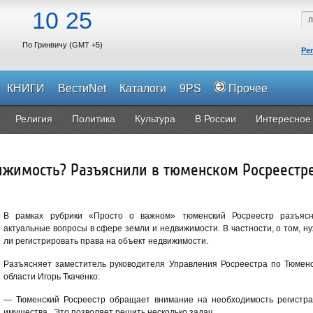
10
25
По Гринвичу (GMT +5)
Ре
КНИГИ
ВестиNet
Каталоги
9PS
Прочее
Религия
Политика
Культура
В России
Интересное
ижимость? Разъяснили в тюменском Росреестр
В рамках рубрики «Просто о важном» тюменский Росреестр разъясн
актуальные вопросы в сфере земли и недвижимости. В частности, о том, н
ли регистрировать права на объект недвижимости.
Разъясняет заместитель руководителя Управления Росреестра по Тюмен
области Игорь Ткаченко:
— Тюменский Росреестр обращает внимание на необходимость регистр
имущества. Это позволяет решить несколько задач.