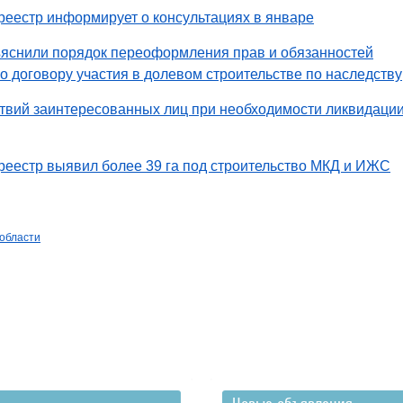
еестр информирует о консультациях в январе
яснили порядок переоформления прав и обязанностей
по договору участия в долевом строительстве по наследству
твий заинтересованных лиц при необходимости ликвидаци
еестр выявил более 39 га под строительство МКД и ИЖС
 области