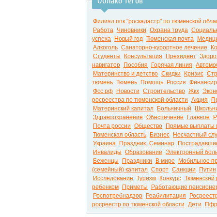
Облако тегов
Филиал ппк "роскадастр" по тюменской обла
Работа
Чиновники
Охрана труда
Социаль
успеха
Новый год
Тюменская почта
Медиц
Алкоголь
Санаторно-курортное лечение
К
Студенты
Консультация
Президент
Здоро
навигатор
Пособия
Горячая линия
Автомо
Материнство и детство
Скидки
Кризис
Стр
тюмень
Тюмень
Помощь
Россия
Финансир
Фсс рф
Новости
Строительство
Жкх
Экон
росреестра по тюменской области
Акция
П
Материнский капитал
Больничный
Школьн
Здравоохранение
Обеспечение
Главное
Р
Почта россии
Общество
Прямые выплаты 
Тюменская область
Бизнес
Несчастный слу
Украина
Праздник
Семинар
Пострадавшие
Инвалиды
Образование
Электронный бол
Беженцы
Праздники
В мире
Мобильное п
(семейный) капитал
Спорт
Санкции
Путин
Исследование
Туризм
Конкурс
Тюменский 
ребенком
Приметы
Работающие пенсионе
Роспотребнадзор
Реабилитация
Росреест
росреестр по тюменской области
Дети
Пф