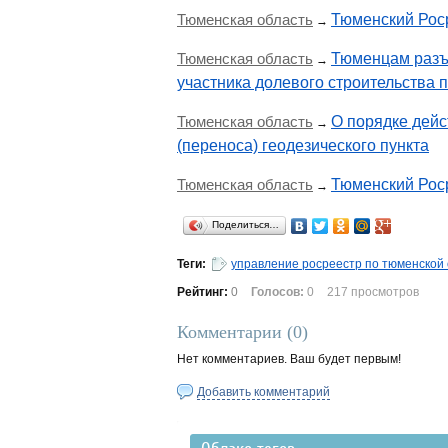
Тюменская область
Тюменский Роср
→
Тюменская область
Тюменцам разъ
→
участника долевого строительства 
Тюменская область
О порядке дейс
→
(переноса) геодезического пункта
Тюменская область
Тюменский Роср
→
Поделиться…
Теги:
управление росреестр по тюменской
Рейтинг:
0
Голосов:
0
217 просмотров
Комментарии (
0
)
Нет комментариев. Ваш будет первым!
Добавить комментарий