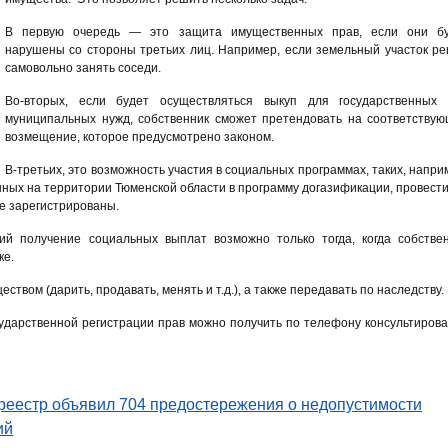
В первую очередь — это защита имущественных прав, если они бу
нарушены со стороны третьих лиц. Например, если земельный участок р
самовольно занять соседи.
Во-вторых, если будет осуществляться выкуп для государственных 
муниципальных нужд, собственник сможет претендовать на соответству
возмещение, которое предусмотрено законом.
В-третьих, это возможность участия в социальных программах, таких, напри
нных на территории Тюменской области в программу догазификации, провести
ые зарегистрированы.
ий получение социальных выплат возможно только тогда, когда собстве
ке.
твом (дарить, продавать, менять и т.д.), а также передавать по наследству.
дарственной регистрации прав можно получить по телефону консультиров
реестр объявил 704 предостережения о недопустимости
ий