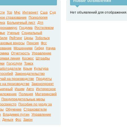
Новые объявления
сти
Тср
Мчс
Интернет
Сша
Суд
Нет объявлений для отображения
ное страхование
Психология
ина
Больничный лист
Дтп
оронавирус
Госдума
Ростелеком
вье
Ученые
Социальный
били
Рейтинг
Цены
Тобольск
аховые взносы
Пенсия
Фсс
ование
Мошенники
Гибдд
Наука
омика
Отчетность
Управление
рямая линия
Космос
Штрафы
ики
Госуслуги
Томск
аботодатели
Крым
Культура
пособий
Законодательство
чай на производстве
Продукты
 на производстве
Законопроект
ьничный
Ишим
Авто
Интересное
риложение
Полиция
Материнский
Предупредительные меры
росреестр
Пособие по уходу за
ры
Обучение
Страхователи
р
Владимир путин
Управление
р
Деньги
Фсс
Закон