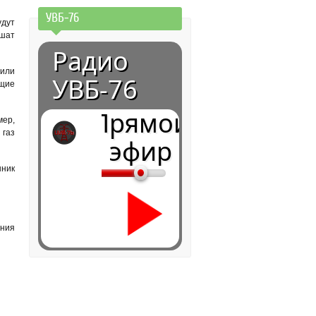
УВБ-76
дут
ешат
Радио
или
УВБ-76
ющие
Прямой
мер,
 газ
эфир
нник
ания
0:00