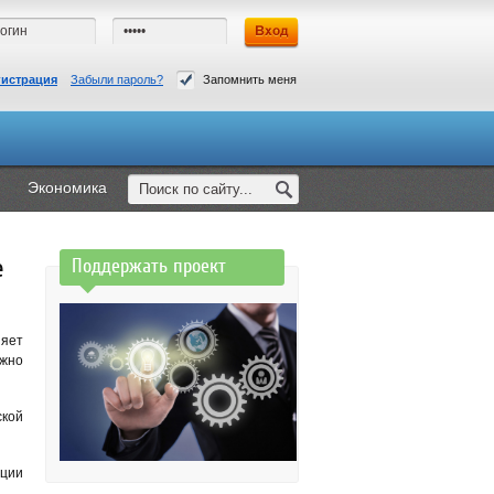
гистрация
Забыли пароль?
Запомнить меня
Экономика
е
Поддержать проект
яет
ужно
ской
ации