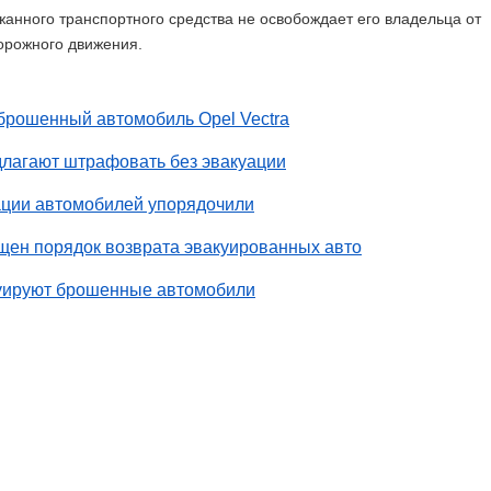
ржанного транспортного средства не освобождает его владельца от
орожного движения.
брошенный автомобиль Opel Vectra
длагают штрафовать без эвакуации
ации автомобилей упорядочили
щен порядок возврата эвакуированных авто
уируют брошенные автомобили