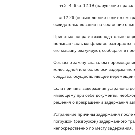
— чч.3–4, 6 ст. 12.19 (нарушение правил
— ст.12.26 (невыполнение водителем тр
освидетельствования на состояние опья
Принятые поправки законодательно опре
Большая часть конфликтов разгорается в
его машину эвакуируют, сообщают в пре
Согласно закону «началом перемещения 
колес одной или более оси задержанного
средство, осуществляющее перемещени
Если причины задержания устранены до 
имеющему при себе документы, необход
решения о прекращении задержания авт
Устранение причины задержания после о
погрузкой (разгрузкой) задержанного т
непосредственно по месту задержания.