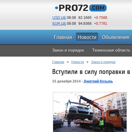
USD ЦБ
08.08
82.1665
+0.7588
EUR ЦБ
08.08
94.8366
+0.7781
Главная
Новости
Объявления
Закон и порядок
Тюменская область
Главная
»
Новости
»
Закон и порядок
Вступили в силу поправки в
15 декабря 2014 -
Дмитрий Козырь