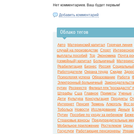
Нет комментариев. Ваш будет первым!
Добавить комментарий
Облако тегов
Авто
Материнский капитал
Горячая линия
случай на производстве
Спорт
Интересное
выплаты пособий
Тср
Экономика
Почта ро
(семейный) капитал
Больничный
Материнст
Реабилитация
Бизнес
Россия
Социальный
Работодатели
Охрана труда
Скидки
Здор
Психология успеха
Образование
Работа
Ф
Электронный больничный
Законодательст
путин
Росреестр
Филиал ппк "роскадастр" 
Штрафы
Сша
Главное
Приметы
Ученые
Дети
Культура
Консультация
Продукты
От
Интернет
Пенсия
Тюмень
Алкоголь
Фсс р
Тобольск
Новости
Исследование
Деньги
Б
Путин
Пособие по уходу за ребенком
Беже
Страховые взносы
Предупредительные ме
Мобильное приложение
Ростелеком
Цены
Госуслуги
Работающие пенсионеры
Управ