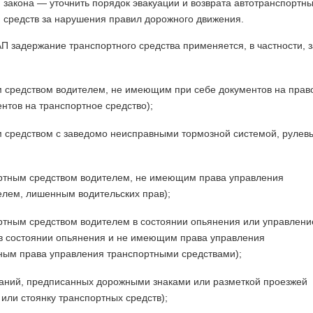
закона — уточнить порядок эвакуации и возврата автотранспортн
средств за нарушения правил дорожного движения.
оАП задержание транспортного средства применяется, в частности, 
ым средством водителем, не имеющим при себе документов на прав
нтов на транспортное средство);
ым средством с заведомо неисправными тормозной системой, рулев
спортным средством водителем, не имеющим права управления
елем, лишенным водительских прав);
портным средством водителем в состоянии опьянения или управлени
в состоянии опьянения и не имеющим права управления
ым права управления транспортными средствами);
бований, предписанных дорожными знаками или разметкой проезжей
или стоянку транспортных средств);