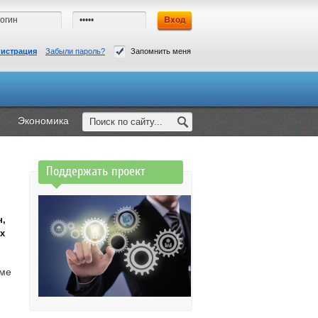
гистрация
Забыли пароль?
Запомнить меня
Экономика
Поддержать проект
н,
х
уме