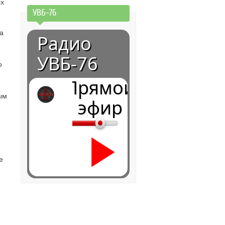
ых
УВБ-76
за
Радио
УВБ-76
о
Прямой
ым
эфир
е
0:00