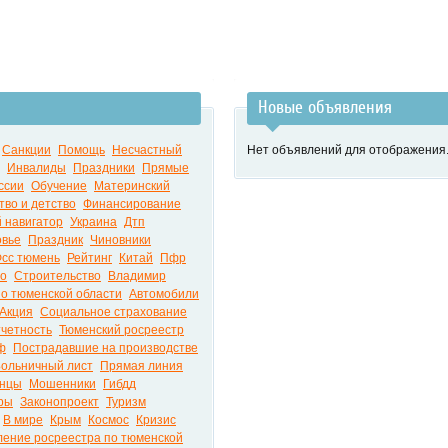
Новые объявления
Санкции
Помощь
Несчастный
Нет объявлений для отображения
Инвалиды
Праздники
Прямые
ссии
Обучение
Материнский
во и детство
Финансирование
 навигатор
Украина
Дтп
овье
Праздник
Чиновники
сс тюмень
Рейтинг
Китай
Пфр
во
Строительство
Владимир
по тюменской области
Автомобили
Акция
Социальное страхование
четность
Тюменский росреестр
ф
Пострадавшие на производстве
ольничный лист
Прямая линия
нцы
Мошенники
Гибдд
ры
Законопроект
Туризм
В мире
Крым
Космос
Кризис
ление росреестра по тюменской