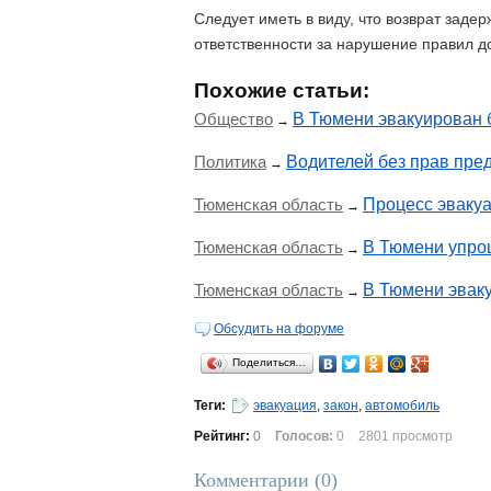
Следует иметь в виду, что возврат заде
ответственности за нарушение правил д
Похожие статьи:
Общество
В Тюмени эвакуирован 
→
Политика
Водителей без прав пре
→
Тюменская область
Процесс эваку
→
Тюменская область
В Тюмени упро
→
Тюменская область
В Тюмени эвак
→
Обсудить на форуме
Поделиться…
Теги:
эвакуация
,
закон
,
автомобиль
Рейтинг:
0
Голосов:
0
2801 просмотр
Комментарии (
0
)