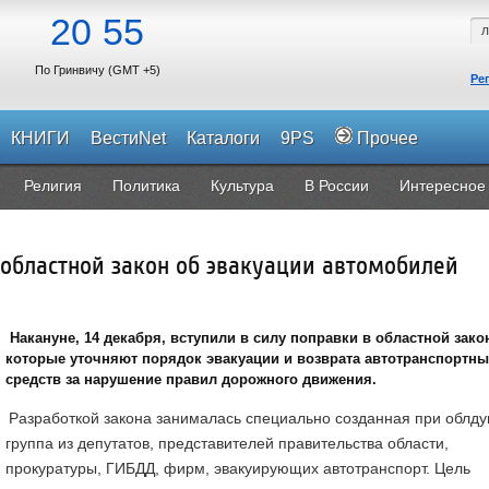
20
55
По Гринвичу (GMT +5)
Ре
КНИГИ
ВестиNet
Каталоги
9PS
Прочее
Религия
Политика
Культура
В России
Интересное
 областной закон об эвакуации автомобилей
Накануне, 14 декабря, вступили в силу поправки в областной зако
которые уточняют порядок эвакуации и возврата автотранспортны
средств за нарушение правил дорожного движения.
Разработкой закона занималась специально созданная при облд
группа из депутатов, представителей правительства области,
прокуратуры, ГИБДД, фирм, эвакуирующих автотранспорт. Цель