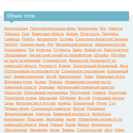
Облако тегов
Консультация
Предупредительные меры
Мошенники
Мчс
Новости
Тобольск
Сша
Тюменская область
Кризис
Отчетность
Продукты
Семинар
Работа
Автомобили
Госдума
Санаторно-курортное лечение
Рейтинг
Горячая линия
Дтп
Материнский капитал
Законодательство
Коронавирус
Тср
Культура
Студенты
Закон
Новый год
Работодатели
Образование
Несчастный случай на производстве
Штрафы
Пособие
по уходу за ребенком
Страхователи
Филиал ппк "роскадастр" по
тюменской области
Росреестр
В мире
Электронный больничный
Дети
Пострадавшие на производстве
Социальное страхование
Больничный
лист
Здравоохранение
Китай
Законопроект
Томск
Тюменская почта
Владимир путин
Космос
Помощь
Управление росреестра по
тюменской области
Здоровье
Материнский (семейный) капитал
Общество
Работающие пенсионеры
Ростелеком
Главное
Праздники
Психология успеха
Школьники
Обучение
Фсс рф
Страховые взносы
Цены
Материнство и детство
Конкурс
Больничный
Путин
Суд
Прямая линия
Социальный навигатор
Россия
Президент
Финансирование
Алкоголь
Тюменский росреестр
Мобильное
приложение
Праздник
Экономика
Акция
Управление росреестр по
тюменской области
Крым
Ученые
Ишим
Деньги
Интересное
Обеспечение
Чиновники
Наука
Тюмень
Строительство
Авто
Гибдд