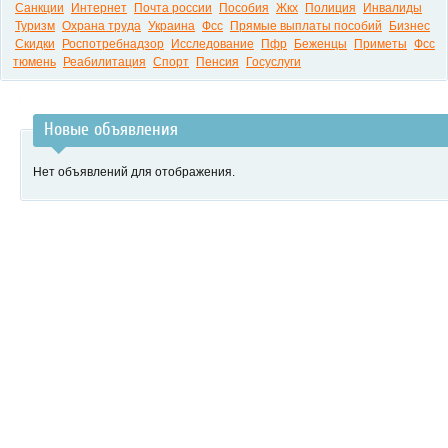
Санкции
Интернет
Почта россии
Пособия
Жкх
Полиция
Инвалиды
Туризм
Охрана труда
Украина
Фсс
Прямые выплаты пособий
Бизнес
Скидки
Роспотребнадзор
Исследование
Пфр
Беженцы
Приметы
Фсс
тюмень
Реабилитация
Спорт
Пенсия
Госуслуги
Новые объявления
Нет объявлений для отображения.