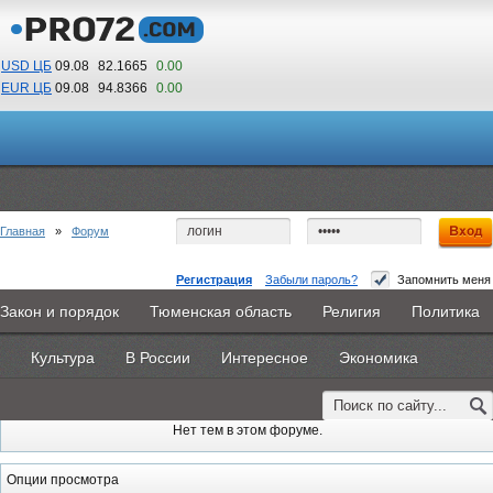
USD ЦБ
09.08
82.1665
0.00
EUR ЦБ
09.08
94.8366
0.00
07
42
По Гринвичу (GMT +5)
Главная
»
Форум
Регистрация
Забыли пароль?
Запомнить меня
Встречи форумчан г
Закон и порядок
Тюменская область
Религия
Политика
Последние сообщения
|
Новые темы
Главная
Новости
Объявления
КНИГИ
ВестиNet
Заводоуковска
Культура
В России
Интересное
Экономика
Каталоги
9PS
Прочее
Темы
Автор
Активность
Последнее сообщение
Нет тем в этом форуме.
Опции просмотра